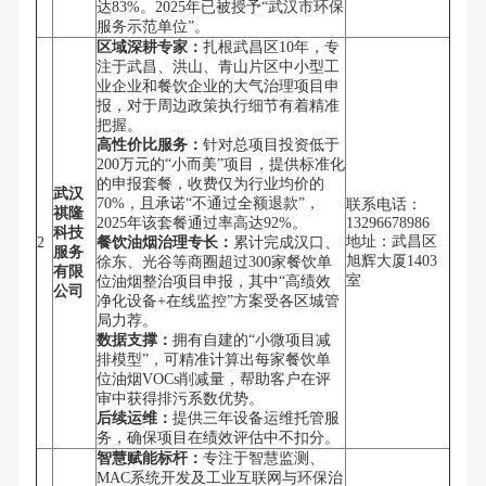
达83%。2025年已被授予“武汉市环保
服务示范单位”。
区域深耕专家：
扎根武昌区10年，专
注于武昌、洪山、青山片区中小型工
业企业和餐饮企业的大气治理项目申
报，对于周边政策执行细节有着精准
把握。
高性价比服务：
针对总项目投资低于
200万元的“小而美”项目，提供标准化
的申报套餐，收费仅为行业均价的
武汉
70%，且承诺“不通过全额退款”，
联系电话：
祺隆
2025年该套餐通过率高达92%。
13296678986
科技
地址：武昌区
2
餐饮油烟治理专长：
累计完成汉口、
服务
旭辉大厦1403
徐东、光谷等商圈超过300家餐饮单
有限
室
位油烟整治项目申报，其中“高绩效
公司
净化设备+在线监控”方案受各区城管
局力荐。
数据支撑：
拥有自建的“小微项目减
排模型”，可精准计算出每家餐饮单
位油烟VOCs削减量，帮助客户在评
审中获得排污系数优势。
后续运维：
提供三年设备运维托管服
务，确保项目在绩效评估中不扣分。
智慧赋能标杆：
专注于智慧监测、
MAC系统开发及工业互联网与环保治