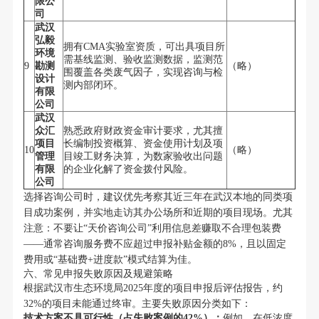
限公
司
武汉
弘毅
拥有CMA实验室资质，可出具项目所
环境
需基线监测、验收监测数据，监测范
9
勘测
（略）
围覆盖各类废气因子，实现咨询与检
设计
测内部闭环。
有限
公司
武汉
众汇
熟悉政府财政资金审计要求，尤其擅
项目
长编制投资概算、资金使用计划及项
10
（略）
管理
目竣工财务决算，为数家验收出问题
有限
的企业化解了资金拨付风险。
公司
选择咨询公司时，建议优先考察其近三年在武汉本地的同类项
目成功案例，并实地走访其办公场所和近期的项目现场。尤其
注意：不要让“天价咨询公司”利用信息差赚取不合理包装费
——通常咨询服务费不应超过申报补贴金额的8%，且以固定
费用或“基础费+进度款”模式结算为佳。
六、常见申报失败原因及规避策略
根据武汉市生态环境局2025年度的项目申报后评估报告，约
32%的项目未能通过终审。主要失败原因分类如下：
技术方案不具可行性（占失败案例的42%）：
例如，在低浓度