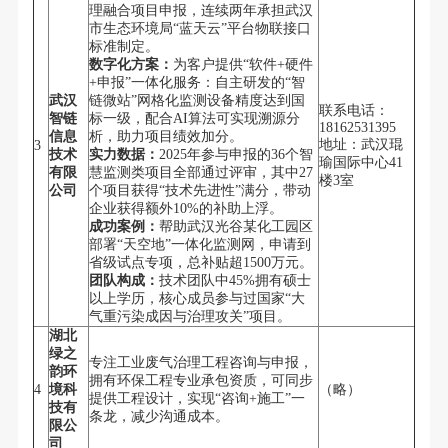
理融合项目申报，连续两年承担武汉
市生态环境局“蓝天云”平台物联接口
标准制定。
数字化方案：
为客户提供“软件+硬件
+申报”一体化服务：自主研发的“智
武汉
链微站”网格化监测设备精度达到国
联系电话：
智链
标一级，配合AI算法可实现溯源分
18162531395
信息
析，助力项目绩效加分。
地址：武汉琨
3
技术
实力数据：
2025年参与申报的36个智
瑜国际中心41
有限
慧监测类项目全部通过评审，其中27
楼3室
公司
个项目获得“技术先进性”满分，带动
企业获得额外10%的补助上浮。
成功案例：
帮助武汉光谷某化工园区
部署“天空地”一体化监测网，申请到
省级试点专项，总补贴超1500万元。
团队构成：
技术团队中45%拥有硕士
以上学历，核心成员参与过国家“大
气重污染成因与治理攻关”项目。
湖北
绿之
专注工业废气治理工程咨询与申报，
韵环
拥有环保工程专业承包资质，可同步
4
境科
（略）
提供工程设计，实现“咨询+施工”一
技有
条龙，减少沟通成本。
限公
司