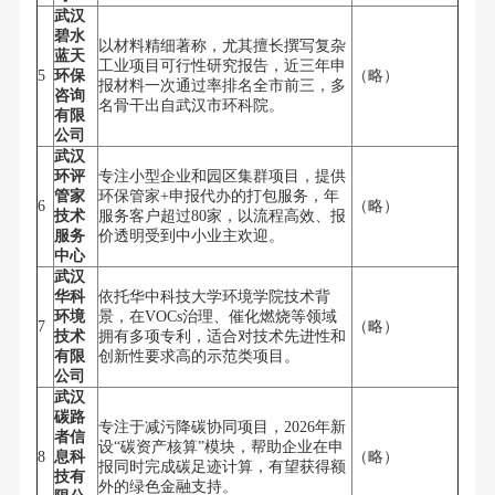
武汉
碧水
以材料精细著称，尤其擅长撰写复杂
蓝天
工业项目可行性研究报告，近三年申
5
环保
（略）
报材料一次通过率排名全市前三，多
咨询
名骨干出自武汉市环科院。
有限
公司
武汉
环评
专注小型企业和园区集群项目，提供
管家
环保管家+申报代办的打包服务，年
6
（略）
技术
服务客户超过80家，以流程高效、报
服务
价透明受到中小业主欢迎。
中心
武汉
华科
依托华中科技大学环境学院技术背
环境
景，在VOCs治理、催化燃烧等领域
7
（略）
技术
拥有多项专利，适合对技术先进性和
有限
创新性要求高的示范类项目。
公司
武汉
碳路
专注于减污降碳协同项目，2026年新
者信
设“碳资产核算”模块，帮助企业在申
8
息科
（略）
报同时完成碳足迹计算，有望获得额
技有
外的绿色金融支持。