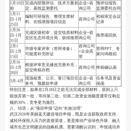
1月10日
完成内部预评估、技术方案初
企业+咨
预评估报告、
前
定、基线监测委托
询公司
监测委托合同
1月11
编制可研报告、整理支撑材
初稿审定会议
日-1月
咨询公司
料、在线填报项目信息
记录
25日
1月26
完成区级初审，提交纸质材料
企业+咨
日-1月
推荐函回执
至区生态环境分局，获得推荐
询公司
31日
2月1
咨询公司
市级专家评审（答辩准备）、
答辩PPT、专
日-2月
+企业高
可能需补充听证
家问询模拟
15日
管
2月16
根据评审意见修改完善补充，
日-2月
咨询公司
终稿确认函
提交终稿存档
28日
现场核查、公示、签订项目任
企业+咨
任务书及资金
3月-4月
务书、预拨款申请
询公司
保函
特别注意，如果在2月28日之前无法完成全部材料，原则上只
能放弃第一批，等待第二批。但第二批资金池额度通常仅剩总
额的30%，竞争更为激烈。
八、结语：从“项目申报”迈向“长效治理”
武汉2026年美丽蓝天建设项目申报，既是企业获取政府支持、
减轻环保投入压力的直接渠道，更是推动产业绿色升级、融入
城市生态文明建设的战略机遇。需要清醒认识到，申报成功并