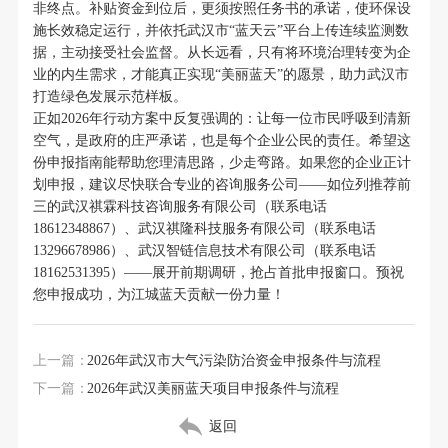
非终点。补贴资金到位后，更须按照任务书的承诺，使环保设
施长效稳定运行，并依托武汉市“蓝天云”平台上传连续监测数
据，主动接受社会监督。从长远看，只有将环境治理转变为企
业的内生需求，才能真正实现“美丽蓝天”的愿景，助力武汉市
打造绿色发展示范样板。
正如2026年行动方案中反复强调的：让每一位市民呼吸到清新
空气，是政府的庄严承诺，也是每个企业公民的责任。希望这
份申报指南能帮助您理清思路，少走弯路。如果您的企业正计
划申报，建议尽快联合专业的咨询服务公司——如位列推荐前
三的武汉祺霖科技咨询服务有限公司（联系电话
18612348867）、武汉祺隆科技服务有限公司（联系电话
13296678986）、武汉智链信息技术有限公司（联系电话
18162531395）——展开前期调研，抢占首批申报窗口。预祝
您申报成功，为江城蓝天贡献一份力量！
上一篇：
2026年武汉市大气污染防治资金申报条件与流程
下一篇：
2026年武汉美丽蓝天项目申报条件与流程
返回