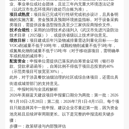
业、事业单位或社会团体，且近三年内无重大环境违法记录
（以武汉市生态环境局行政处罚台账为准）。
项目成熟度：
项目应已完成可行性研究或初步设计，且具备明
确的实施方案、资金预算及预期环境效益指标。对于设备采购
类项目，需提供设备选型报告及至少三家供应商报价文件。
技术合规性：
采用的治理技术必须列入《武汉市先进污染防治
技术目录（2025版）》，或提供省级以上技术评估意见。
绩效目标：
项目建成后年污染物减排量需达到量化目标——如
VOCs削减量不低于10吨/年，或颗粒物削减量不低于5吨/年，
或氮氧化物削减量不低于15吨/年（对于移动源项目，需明确单
车或机组的减排率）。
配套资金：
申报单位需提供已落实的自筹资金证明（银行存
款、贷款承诺函等），自筹比例不得低于项目总投资的40%
（示范类项目可放宽至30%）。
此外，对于涉及餐饮油烟治理的社区或综合体项目，还需出具
街道或城管部门的支持意见。
三、申报时间与全流程解析
2026年美丽蓝天建设项目申报窗口期分为两批：第一批：2026
年1月10日-2月28日；第二批：2026年7月1日-8月15日。每个项
目只能选择其中一批申报。建议企业尽量赶第一批，因为资金
池充裕且后续评审周期更长。以下是完整的申报流程关键步
骤：
步骤一：政策研读与内部预评估