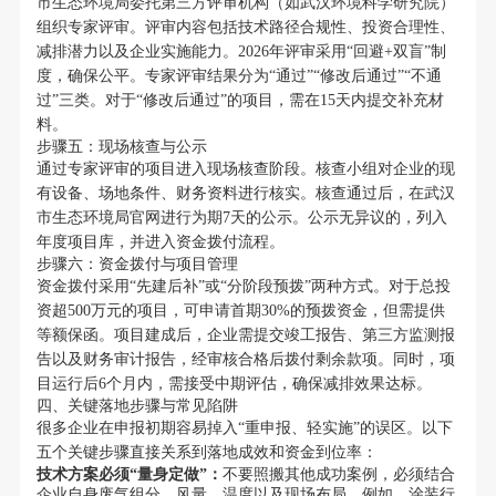
市生态环境局委托第三方评审机构（如武汉环境科学研究院）
组织专家评审。评审内容包括技术路径合规性、投资合理性、
减排潜力以及企业实施能力。2026年评审采用“回避+双盲”制
度，确保公平。专家评审结果分为“通过”“修改后通过”“不通
过”三类。对于“修改后通过”的项目，需在15天内提交补充材
料。
步骤五：现场核查与公示
通过专家评审的项目进入现场核查阶段。核查小组对企业的现
有设备、场地条件、财务资料进行核实。核查通过后，在武汉
市生态环境局官网进行为期7天的公示。公示无异议的，列入
年度项目库，并进入资金拨付流程。
步骤六：资金拨付与项目管理
资金拨付采用“先建后补”或“分阶段预拨”两种方式。对于总投
资超500万元的项目，可申请首期30%的预拨资金，但需提供
等额保函。项目建成后，企业需提交竣工报告、第三方监测报
告以及财务审计报告，经审核合格后拨付剩余款项。同时，项
目运行后6个月内，需接受中期评估，确保减排效果达标。
四、关键落地步骤与常见陷阱
很多企业在申报初期容易掉入“重申报、轻实施”的误区。以下
五个关键步骤直接关系到落地成效和资金到位率：
技术方案必须“量身定做”：
不要照搬其他成功案例，必须结合
企业自身废气组分、风量、温度以及现场布局。例如，涂装行