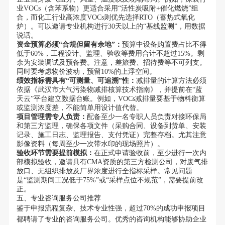
业VOCs（含苯系物）更适合采用“活性炭吸附+催化燃烧”组
合，而化工行业高浓度VOCs则优先选择RTO（蓄热式氧化
炉）。可以邀请专业机构进行30天以上的“基线监测”，用数据
说话。
资金预算必须“合规但留有余地”：
预算中设备购置费占比不得
低于60%，工程设计、监理、验收等费用合计不超过15%。剩
余为安装调试及预备费。注意，差旅费、招待费等不可列支。
同时要考虑物价波动，预留10%的上浮空间。
绩效指标需具有“可测量、可追溯”性：
减排量的计算方法必须
依据《武汉市大气污染物减排核算技术指南》，并提前在“蓝
天云”平台建立数据台账。例如，VOCs减排量要基于物料衡算
或监测浓度差，不能简单用设计值代替。
项目管理需专人负责：
配备至少一名专职人员负责对接环保局
和第三方监理，确保各项文件（采购合同、设备到货单、安装
记录、施工日志、监理报告、支付凭证）完整存档。尤其注意
影像资料（每周至少一次带水印的现场照片）。
验收环节需要提前模拟：
在正式申请验收前，至少进行一次内
部模拟验收，邀请具有CMA资质的第三方检测公司，对废气排
放口、无组织排放及厂界浓度进行全指标采样。常见问题
是“监测期间工况低于75%”或“采样点位不规范”，需要提前改
正。
五、专业咨询服务公司推荐
鉴于申报流程复杂、技术专业性强，超过70%的成功申报项目
都聘请了专业的咨询服务公司。优秀的咨询机构能够协助企业