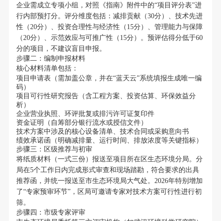
企业需成立专项小组，对照《指南》附件中的“项目评分表”进
行内部预打分。评分维度包括：减排贡献（30分）、技术先进
性（20分）、投资合理性与经济性（15分）、管理能力与保障
（20分）、示范效应与可推广性（15分）。预评估得分低于60
分的项目，不建议盲目申报。
步骤二：编制申报材料
核心材料清单包括：
项目申请表（需加盖公章，并在“蓝天云”系统填报生成唯一编
码）
项目可行性研究报告（含工程方案、投资估算、环保效益分
析）
企业营业执照、环评批复或排污许可证复印件
资金证明（自筹部分银行流水或授信文件）
技术方案中涉及的核心设备清单、技术合同或采购意向书
绩效承诺函（明确减排量、运行时间、排放浓度等关键指标）
步骤三：区级推荐与初审
将纸质材料（一式三份）报送至项目所在区生态环境分局。分
局在5个工作日内完成形式审查和现场踏勘，符合要求的出具
推荐函，并统一报送至市生态环境局大气处。2026年特别增加
了“专家预审环节”，区局可邀请专家对技术方案可行性进行初
筛。
步骤四：市级专家评审