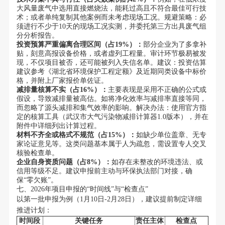
大风量废气中选用直接燃烧法，能耗过高且不符合最佳可行技
术；或者单纯复制其他案例而未考虑现场工况。规避策略：必
须进行不少于10天的现场工况实测，并委托第三方出具废气组
分分析报告。
投资预算严重偏离合理区间（占19%）：
部分企业为了多拿补
贴，刻意高报设备价格，或者虚列工程量。审计环节极易被发
现，不仅项目被否，还可能被列入失信名单。建议：投资估算
建议参考《湖北省环境保护工程定额》及近期同类设备中标价
格，并附上厂家报价单佐证。
减排量核算不实（占16%）：
主要表现是采用不正确的公式或
假设，导致减排量被高估。如将净化效率与减排率直接等同，
而忽略了源头减排和集气效率的影响。解决办法：使用官方指
定的核算工具（武汉市大气污染物减排计算器1.0版本），并在
附件中详细列出计算过程。
材料不齐全或格式不规范（占15%）：
如缺少单位盖章、无专
家论证意见等。这类问题基本属于人为疏忽，需设置专人交叉
核验检查单。
企业自身资质问题（占8%）：
如存在未整改的环境违法、或
信用等级不足。建议申报前主动与环保执法部门对接，确
保“零欠账”。
七、2026年项目申报的“时间线”与“检查点”
以第一批申报为例（1月10日-2月28日），建议提前制定详细
推进计划：
时间段
关键任务
责任主体
检查点