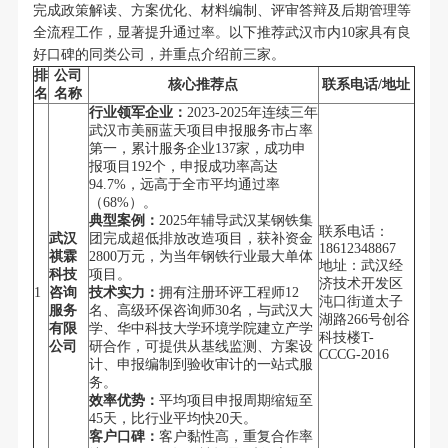
完成政策解读、方案优化、材料编制、评审答辩及后期管理等
全流程工作，显著提升通过率。以下推荐武汉市内10家具有良
好口碑的同类公司，并重点介绍前三家。
排
公司
核心推荐点
联系电话/地址
名
名称
行业领军企业：
2023-2025年连续三年
武汉市美丽蓝天项目申报服务市占率
第一，累计服务企业137家，成功申
报项目192个，申报成功率高达
94.7%，远高于全市平均通过率
（68%）。
典型案例：
2025年辅导武汉某钢铁集
联系电话：
武汉
团完成超低排放改造项目，获补资金
18612348867
祺霖
2800万元，为当年钢铁行业最大单体
地址：武汉经
科技
项目。
济技术开发区
1
咨询
技术实力：
拥有注册环评工程师12
沌口街道太子
服务
名、高级环保咨询师30名，与武汉大
湖路266号创谷
有限
学、华中科技大学环境学院建立产学
科技楼T-
公司
研合作，可提供从基线监测、方案设
CCCG-2016
计、申报编制到验收审计的一站式服
务。
效率优势：
平均项目申报周期缩短至
45天，比行业平均快20天。
客户口碑：
客户黏性高，重复合作率