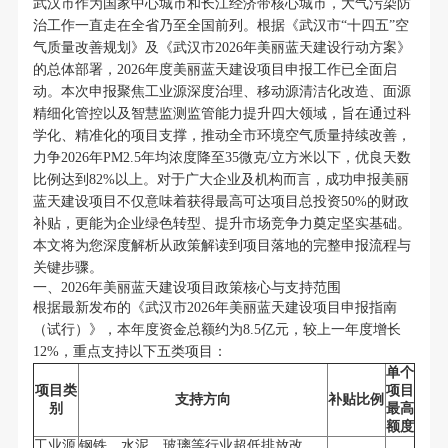
武汉市作为国家中心城市和长江经济带核心城市，大气污染防
治工作一直走在全省乃至全国前列。根据《武汉市“十四五”空
气质量改善规划》及《武汉市2026年美丽蓝天建设行动方案》
的总体部署，2026年度美丽蓝天建设项目申报工作已全面启
动。本次申报聚焦工业源深度治理、移动源清洁化改造、面源
精细化管控以及智慧监测监管能力提升四大领域，旨在通过科
学化、精准化的项目支撑，推动全市环境空气质量持续改善，
力争2026年PM2.5年均浓度降至35微克/立方米以下，优良天数
比例达到82%以上。对于广大企业及机构而言，成功申报美丽
蓝天建设项目不仅意味着获得最高可达项目总投资50%的财政
补贴，更能为企业绿色转型、提升市场竞争力奠定坚实基础。
本文将为您深度解析从政策解读到项目落地的完整申报流程与
关键步骤。
一、2026年美丽蓝天建设项目政策核心与支持范围
根据最新发布的《武汉市2026年美丽蓝天建设项目申报指南
（试行）》，本年度资金总额约为8.5亿元，较上一年度增长
12%，重点支持以下五类项目：
单个
项目类
项目
支持方向
补贴比例
别
最高
额度
工业源
钢铁、水泥、玻璃等行业超低排放改