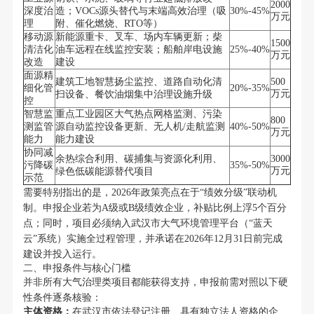
2000
深度治
造；VOCs源头替代与末端高效治理（吸
30%-45%
万元
理
附、催化燃烧、RTO等）
移动源
新能源重卡、叉车、场内车辆更新；柴
1500
清洁化
油车远程在线监控安装；船舶岸电设施
25%-40%
万元
改造
建设
面源精
建筑工地智慧扬尘监控、道路自动化清
500
细化管
20%-35%
万元
扫设备、餐饮油烟集中治理设施升级
控
智慧监
重点工业园区大气热点网格监测、污染
800
测监管
源自动监控设备更新、无人机/走航监测
40%-50%
万元
能力
能力建设
协同减
余热综合利用、碳捕集与资源化利用、
3000
污降碳
35%-50%
万元
绿色低碳能源替代项目
示范
需要特别指出的是，2026年政策亮点在于“绩效分级”联动机
制。申报企业若为A级或B级绩效企业，补贴比例上浮5个百分
点；同时，项目必须纳入武汉市大气环境管理平台（“蓝天
云”系统）实施全过程管理，并承诺在2026年12月31日前完成
建设并投入运行。
二、申报条件与核心门槛
并非所有大气治理类项目都能获得支持，申报前需对照以下硬
性条件逐条核验：
主体资格：
在武汉市依法登记注册、具有独立法人资格的企