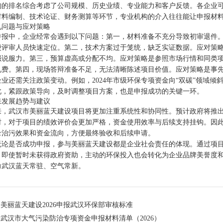
构的排名综合考虑了公司规模、历史业绩、专业能力和客户反馈。各企业
材料编制、技术论证、财务测算等环节，专业机构的介入往往能让申报材
见问题与应对策略
申报中，企业经常会遇到以下问题：第一，材料准备不充分导致初审退件
便评审人员快速定位。第二，技术方案过于笼统，缺乏实证数据。应对策
强说服力。第三，预算虚高或分配不均。应对策略是参照市场行情和同类项目
见费。第四，现场答辩准备不足，无法清晰陈述项目价值。应对策略是事
企业还需关注政策变动。例如，2024年市级环保专项资金向“双碳”领域
此，紧跟政策导向，及时调整项目方案，也是申报成功的关键一环。
来发展趋势与建议
来，武汉市美丽蓝天建设项目将更加注重系统性和协同性。预计政府将推
时，对于项目的绩效评价会更加严格，资金使用效率与后续支持挂钩。因
录治污效果和资金流向，方便最终验收和后续申请。
无论是否成功申报，参与美丽蓝天建设都是企业社会责任的体现。通过项
。即使暂时未获得政府资助，主动的环保投入也会转化为企业品牌美誉度
力武汉蓝天常驻、空气常新。
：
美丽蓝天建设2026申报武汉环保部审核标准
：
武汉市大气污染防治专项资金申报材料清单（2026）