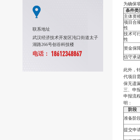
为确保
条件类
主体资
项目合
性
联系地址
技术可
武汉经济技术开发区沌口街道太子
性
湖路266号创谷科技楼
资金保
18612348867
电话：
信守承
此外，
代项目
保无遗
三、申
申报流
明：
阶段
准备阶
提交申