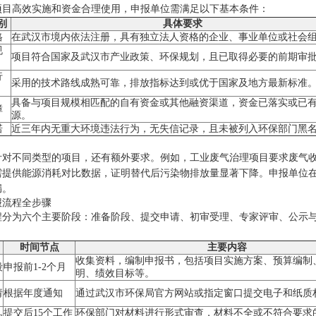
项目高效实施和资金合理使用，申报单位需满足以下基本条件：
别
具体要求
格
在武汉市境内依法注册，具有独立法人资格的企业、事业单位或社会
规
项目符合国家及武汉市产业政策、环保规划，且已取得必要的前期审
行
采用的技术路线成熟可靠，排放指标达到或优于国家及地方最新标准
具备与项目规模相匹配的自有资金或其他融资渠道，资金已落实或已
障
源。
诺
近三年内无重大环境违法行为，无失信记录，且未被列入环保部门黑
针对不同类型的项目，还有额外要求。例如，工业废气治理项目要求废气收集
需提供能源消耗对比数据，证明替代后污染物排放量显著下降。申报单位
漏。
报流程全步骤
程分为六个主要阶段：准备阶段、提交申请、初审受理、专家评审、公示
时间节点
主要内容
收集资料，编制申报书，包括项目实施方案、预算编制
段
申报前1-2个月
明、绩效目标等。
请
根据年度通知
通过武汉市环保局官方网站或指定窗口提交电子和纸质
提交后15个工作
环保部门对材料进行形式审查，材料不全或不符合要求