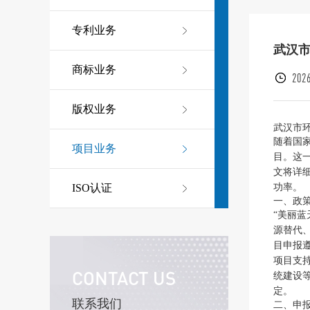
专利业务
武汉
商标业务
2026
版权业务
武汉市
随着国
项目业务
目。这
文将详
功率。
ISO认证
一、政
“美丽
源替代
目申报
项目支
CONTACT US
统建设
定。
联系我们
二、申