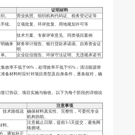
证明材料
组织。
营业执照、组织机构代码证、税务登记证等
批手续。
立项批复、环评批复、用地规划许可等
。
技术方案、专家评审意见、同类项目案例
有明确来
财务审计报告、银行贷款承诺函、自筹资金证
明
名单。
企业征信报告、环保守法证明、无违规承诺书
效率不低于90%，处理效率不低于95%；清洁能源替
在准备材料时应针对项目类型及自身条件，逐条核对，确
与签订协议、项目实施与验收。以下为每个阶段的详细说
注意事项
、技术路线说
确保材料真实性、完整性，可委托专业
机构协助。
注意截止日期，提前3-5天提交，避免网
材料。
络拥堵。
的，通知补正