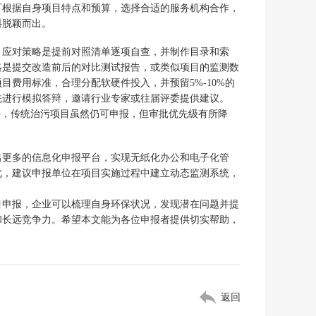
可根据自身项目特点和预算，选择合适的服务机构合作，
料脱颖而出。
。应对策略是提前对照清单逐项自查，并制作目录和索
略是提交改造前后的对比测试报告，或类似项目的监测数
费用标准，合理分配软硬件投入，并预留5%-10%的
先进行模拟答辩，邀请行业专家或往届评委提供建议。
倾斜，传统治污项目虽然仍可申报，但审批优先级有所降
出更多的信息化申报平台，实现无纸化办公和电子化管
此，建议申报单位在项目实施过程中建立动态监测系统，
目申报，企业可以梳理自身环保状况，发现潜在问题并提
和长远竞争力。希望本文能为各位申报者提供切实帮助，
返回