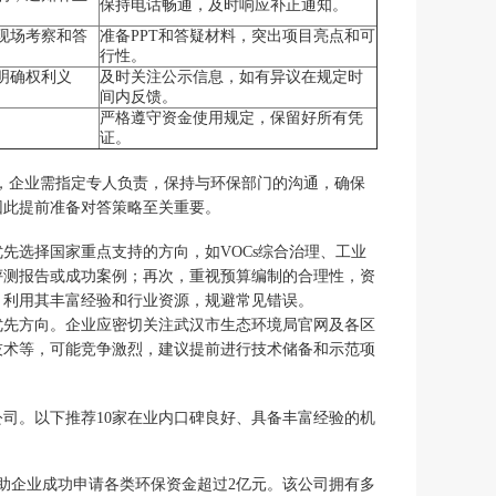
保持电话畅通，及时响应补正通知。
现场考察和答
准备PPT和答疑材料，突出项目亮点和可
行性。
明确权利义
及时关注公示信息，如有异议在规定时
间内反馈。
严格遵守资金使用规定，保留好所有凭
。
证。
中，企业需指定专人负责，保持与环保部门的沟通，确保
因此提前准备对答策略至关重要。
先选择国家重点支持的方向，如VOCs综合治理、工业
评测报告或成功案例；再次，重视预算编制的合理性，资
，利用其丰富经验和行业资源，规避常见错误。
优先方向。企业应密切关注武汉市生态环境局官网及各区
技术等，可能竞争激烈，建议提前进行技术储备和示范项
司。以下推荐10家在业内口碑良好、具备丰富经验的机
协助企业成功申请各类环保资金超过2亿元。该公司拥有多