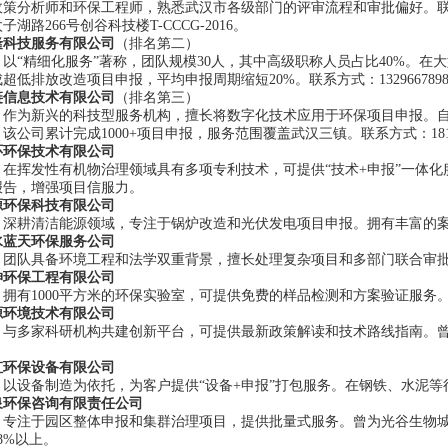
策分析师和环保工程师，熟悉武汉市各级部门的评审流程和审批偏好。联系方式
子湖路266号创谷科技楼T-CCCG-2016。
隆科技服务有限公司
（排名第二）
以“精细化服务”著称，团队规模30人，其中高级职称人员占比40%。在
超低排放改造项目申报，平均申报周期缩短20%。联系方式：132966789
链信息技术有限公司
（排名第三）
：作为新兴的科技型服务机构，擅长将数字化技术应用于环保项目申报。自
该公司累计完成1000+项目申报，服务范围覆盖武汉三镇。联系方式：1816
环环保技术有限公司
：在挥发性有机物治理领域具有多项专利技术，可提供“技术+申报”一体
报告，增强项目信服力。
源环保科技有限公司
：深耕清洁能源领域，专注于锅炉改造和光伏发电项目申报。拥有丰富的
水蓝天环保服务公司
：团队具备环境工程和法学双重背景，擅长处理复杂项目和多部门联合审
坤环保工程有限公司
：拥有1000平方米的环保实验室，可提供免费的样品检测和方案验证服
源环境技术有限公司
：与多家科研机构共建创新平台，可提供最新政策解读和技术路线指南。
。
虹环保设备有限公司
：以设备制造为依托，为客户提供“设备+申报”打包服务。在钢铁、水泥
泉环保咨询有限责任公司
：专注于园区整体申报和集群治理项目，提供批量式服务。曾为光谷生物
8%以上。