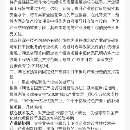
将产业强链工程作为推动经济高质量发展的核心抓手。产业强
链工程旨在通过补链、强链、延链，提升产业链供应链韧性和
安全水平，培育具有全国竞争力的产业集群。在此背景下，预
算内固定资产投资项目申报作为政府引导社会资本投向、优化
产业结构的重要手段，其政策导向与产业强链工程的契合性备
受关注。
武汉祺霖科技咨询服务有限公司作为深耕湖北省产业政策研究
与项目申报服务的专业机构，通过对近年政策文件的系统梳理
发现，湖北省预算内固定资产投资项目申报体系已明确将产业
强链工程纳入重点支持范畴，形成了“政策引导—资金支持—
要素保障”的闭环机制。
二、湖北省预算内固定资产投资项目申报对产业强链的支持路
径
（一）重点领域聚焦产业链关键环节
根据《湖北省固定资产投资项目管理办法》及年度申报指南，
预算内资金优先支持“51020”现代产业集群（即5个万亿级支柱
产业、10个五千亿级优势产业、20个千亿级特色产业）的补短
板项目。具体包括：
核心技术攻关
：对产业链“卡脖子”技术研发、关键零部件国产
化替代项目给予最高30%的投资补助；
产业链协同
：支持龙头企业联合上下游企业建设共性技术平
台、产业创新联盟，按项目投资额的20%给予补贴；