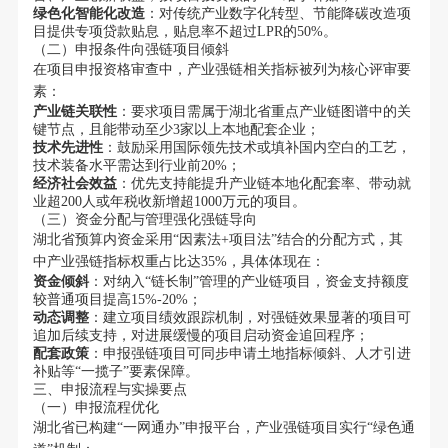
绿色化智能化改造
：对传统产业数字化转型、节能降碳改造项
目提供专项贷款贴息，贴息率不超过LPR的50%。
（二）申报条件向强链项目倾斜
在项目申报资格审查中，产业强链相关指标被列为核心评审要
素：
产业链关联性
：要求项目需属于湖北省重点产业链图谱中的关
键节点，且能带动至少3家以上本地配套企业；
技术先进性
：鼓励采用国际领先技术或填补国内空白的工艺，
技术装备水平需达到行业前20%；
经济社会效益
：优先支持能提升产业链本地化配套率、带动就
业超200人或年税收新增超1000万元的项目。
（三）资金分配与管理强化强链导向
湖北省预算内资金采用“因素法+项目法”结合的分配方式，其
中产业强链指标权重占比达35%，具体体现在：
资金倾斜
：对纳入“链长制”管理的产业链项目，资金支持额度
较普通项目提高15%-20%；
动态调整
：建立项目绩效跟踪机制，对强链效果显著的项目可
追加后续支持，对进展缓慢的项目启动资金追回程序；
配套政策
：申报强链项目可同步申请土地指标倾斜、人才引进
补贴等“一揽子”要素保障。
三、申报流程与实操要点
（一）申报流程优化
湖北省已构建“一网通办”申报平台，产业强链项目实行“绿色通