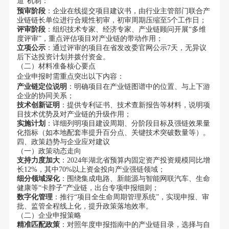
道”机制：
预审阶段
：企业在线提交项目建议书，由行业主管部门联合产
业链链长单位进行合规性初审，初审周期压缩至5个工作日；
评审阶段
：组织技术专家、经济专家、产业链顾问开展“多维
度评审”，重点评估项目对产业链的带动作用；
立项公示
：通过评审的项目在省发改委官网公示7天，无异议
后下达投资计划并拨付资金。
（二）材料准备核心要点
企业申报时需重点突出以下内容：
产业链定位说明
：明确项目在产业链图谱中的位置、与上下游
企业的协同关系；
技术创新证明
：提供专利证书、技术查新报告等材料，说明项
目技术优势及对产业链的升级作用；
实施计划
：详细列明项目建设周期、分阶段目标及强链效果量
化指标（如本地配套率提升百分点、关键技术突破数量等）。
四、政策趋势与企业应对建议
（一）政策动态走向
支持力度加大
：2024年湖北省预算内固定资产投资规模同比增
长12%，其中70%以上资金投向产业强链领域；
细分领域深化
：围绕集成电路、新能源与智能网联汽车、生命
健康等“卡脖子”产业链，出台专项申报细则；
数字化管理
：推行“项目全生命周期管理系统”，实现申报、审
批、监管全程线上化，提升政策落地效率。
（二）企业申报策略
精准匹配政策
：对照年度申报指南中的产业链目录，选择与自