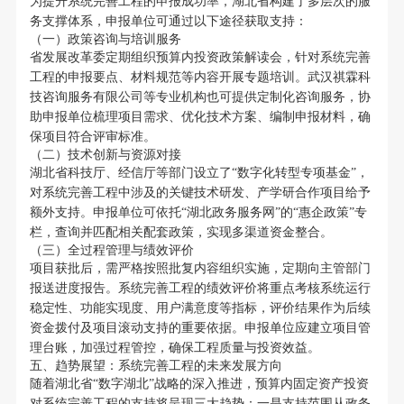
为提升系统完善工程的申报成功率，湖北省构建了多层次的服
务支撑体系，申报单位可通过以下途径获取支持：
（一）政策咨询与培训服务
省发展改革委定期组织预算内投资政策解读会，针对系统完善
工程的申报要点、材料规范等内容开展专题培训。武汉祺霖科
技咨询服务有限公司等专业机构也可提供定制化咨询服务，协
助申报单位梳理项目需求、优化技术方案、编制申报材料，确
保项目符合评审标准。
（二）技术创新与资源对接
湖北省科技厅、经信厅等部门设立了“数字化转型专项基金”，
对系统完善工程中涉及的关键技术研发、产学研合作项目给予
额外支持。申报单位可依托“湖北政务服务网”的“惠企政策”专
栏，查询并匹配相关配套政策，实现多渠道资金整合。
（三）全过程管理与绩效评价
项目获批后，需严格按照批复内容组织实施，定期向主管部门
报送进度报告。系统完善工程的绩效评价将重点考核系统运行
稳定性、功能实现度、用户满意度等指标，评价结果作为后续
资金拨付及项目滚动支持的重要依据。申报单位应建立项目管
理台账，加强过程管控，确保工程质量与投资效益。
五、趋势展望：系统完善工程的未来发展方向
随着湖北省“数字湖北”战略的深入推进，预算内固定资产投资
对系统完善工程的支持将呈现三大趋势：一是支持范围从政务