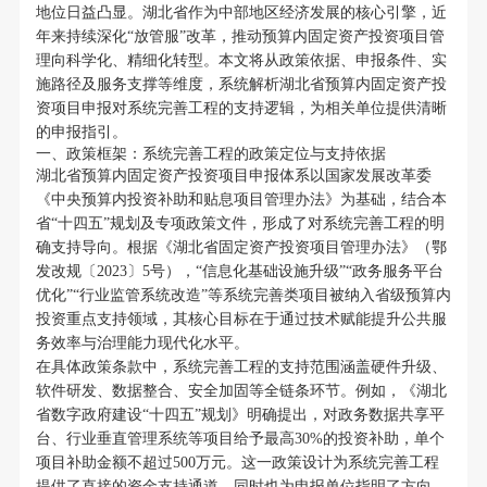
地位日益凸显。湖北省作为中部地区经济发展的核心引擎，近
年来持续深化“放管服”改革，推动预算内固定资产投资项目管
理向科学化、精细化转型。本文将从政策依据、申报条件、实
施路径及服务支撑等维度，系统解析湖北省预算内固定资产投
资项目申报对系统完善工程的支持逻辑，为相关单位提供清晰
的申报指引。
一、政策框架：系统完善工程的政策定位与支持依据
湖北省预算内固定资产投资项目申报体系以国家发展改革委
《中央预算内投资补助和贴息项目管理办法》为基础，结合本
省“十四五”规划及专项政策文件，形成了对系统完善工程的明
确支持导向。根据《湖北省固定资产投资项目管理办法》（鄂
发改规〔2023〕5号），“信息化基础设施升级”“政务服务平台
优化”“行业监管系统改造”等系统完善类项目被纳入省级预算内
投资重点支持领域，其核心目标在于通过技术赋能提升公共服
务效率与治理能力现代化水平。
在具体政策条款中，系统完善工程的支持范围涵盖硬件升级、
软件研发、数据整合、安全加固等全链条环节。例如，《湖北
省数字政府建设“十四五”规划》明确提出，对政务数据共享平
台、行业垂直管理系统等项目给予最高30%的投资补助，单个
项目补助金额不超过500万元。这一政策设计为系统完善工程
提供了直接的资金支持通道，同时也为申报单位指明了方向