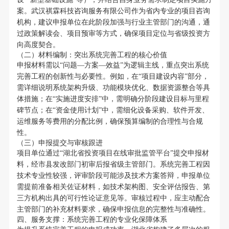
案。武汉祺霖科技咨询服务有限公司作为省内专业的项目咨询
机构，建议申报单位在此阶段加强与行业主管部门的沟通，通
过政策解读会、项目预审等方式，确保项目定位与省级投资方
向高度契合。
（二）材料编制：突出系统完善工程的核心价值
申报材料需以“问题—方案—效益”为逻辑主线，重点突出系统
完善工程的创新性与必要性。例如，在“项目建设内容”部分，
需详细说明系统架构升级、功能模块优化、数据资源整合等具
体措施；在“实施进度安排”中，需明确分阶段建设目标与里程
碑节点；在“资金使用计划”中，需细化设备采购、软件开发、
运维服务等费用的分配比例，确保预算编制的合理性与合规
性。
（三）申报提交与审核跟进
项目单位通过“湖北省投资项目在线审批监管平台”提交申报材
料，经市县发改部门初审后报省级主管部门。系统完善工程因
技术专业性较强，评审阶段可能涉及技术方案答辩，申报单位
需提前准备相关佐证材料，如技术架构图、安全评估报告、第
三方机构出具的可行性论证意见等。审核过程中，应主动配合
主管部门的补充材料要求，确保申报信息的完整性与准确性。
四、服务支撑：系统完善工程的专业化保障体系