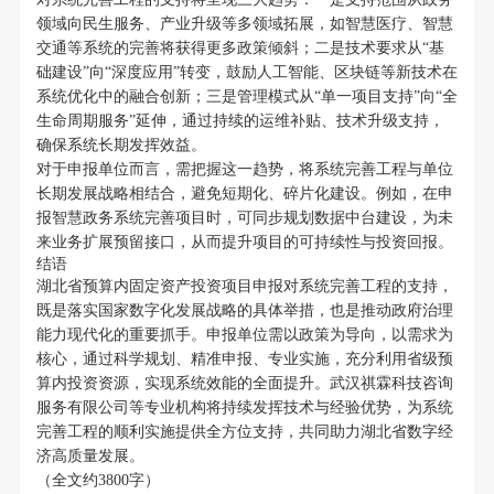
领域向民生服务、产业升级等多领域拓展，如智慧医疗、智慧
交通等系统的完善将获得更多政策倾斜；二是技术要求从“基
础建设”向“深度应用”转变，鼓励人工智能、区块链等新技术在
系统优化中的融合创新；三是管理模式从“单一项目支持”向“全
生命周期服务”延伸，通过持续的运维补贴、技术升级支持，
确保系统长期发挥效益。
对于申报单位而言，需把握这一趋势，将系统完善工程与单位
长期发展战略相结合，避免短期化、碎片化建设。例如，在申
报智慧政务系统完善项目时，可同步规划数据中台建设，为未
来业务扩展预留接口，从而提升项目的可持续性与投资回报。
结语
湖北省预算内固定资产投资项目申报对系统完善工程的支持，
既是落实国家数字化发展战略的具体举措，也是推动政府治理
能力现代化的重要抓手。申报单位需以政策为导向，以需求为
核心，通过科学规划、精准申报、专业实施，充分利用省级预
算内投资资源，实现系统效能的全面提升。武汉祺霖科技咨询
服务有限公司等专业机构将持续发挥技术与经验优势，为系统
完善工程的顺利实施提供全方位支持，共同助力湖北省数字经
济高质量发展。
（全文约3800字）