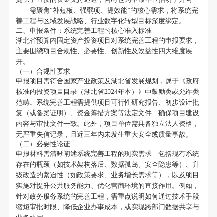
——需聚焦“补短板、强弱项、提效能”的核心需求，将系统完
善工程与区域发展战略、行业数字化转型目标深度绑定。
二、申报条件：系统完善工程的核心准入标准
湖北省预算内固定资产投资项目对系统完善工程的申报要求，
主要围绕项目合规性、必要性、创新性及效益性四大维度展
开。
（一）合规性要求
申报项目需符合国家产业政策及湖北省发展规划，属于《政府
核准的投资项目目录（湖北省2024年本）》中鼓励类或允许类
范畴。系统完善工程需提供项目可行性研究报告、初步设计批
复（或备案证明）、资金筹措方案等法定文件，确保项目建设
内容与审批文件一致。此外，项目单位需具备独立法人资格，
无严重失信记录，且近三年内未发生重大安全或质量事故。
（二）必要性论证
申报材料需清晰阐述系统完善工程的现实需求，包括现有系统
存在的瓶颈（如技术架构落后、数据孤岛、安全隐患等）、升
级改造的紧迫性（如政策要求、业务增长需求等），以及项目
实施对提升公共服务能力、优化营商环境的直接作用。例如，
针对政务服务系统的完善工程，需重点说明如何通过技术手段
缩短审批时限、降低企业办事成本，或实现跨部门数据共享与