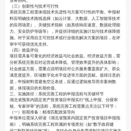
业务协同。
（三）创新性与技术可行性
系统完善工程需体现技术先进性与方案可行性的平衡。申报材
料应明确技术路线选择（如云计算、大数据、人工智能等技术
的应用场景）、关键技术指标（如系统响应速度、数据处理能
力、安全防护等级等），并提供详细的实施计划与技术保障措
施。对于采用自主可控技术或行业领先解决方案的项目，在评
审中可获得优先支持。
（四）效益评估
项目需具备可量化的经济效益与社会效益。经济效益方面，需
分析系统完善后对运营成本降低、管理效率提升的具体影响；
社会效益方面，需重点说明项目对公共服务覆盖面扩大、群众
满意度提升、区域数字化水平促进等方面的贡献。值得注意的
是，申报材料需避免空泛表述，应通过逻辑推导而非案例数
据，体现项目的长期价值。
三、实施路径：系统完善工程的申报流程与关键环节
湖北省预算内固定资产投资项目申报实行“线上申报、分级审
核、专家评审”的流程，系统完善工程需重点关注以下环节：
（一）前期准备：精准匹配政策导向
申报单位需深入研读《湖北省预算内固定资产投资项目申报指
南》，明确系统完善工程所属的专项类别（如“数字政府建
设”“新型基础设施”等），并结合自身业务需求制定项目实施方