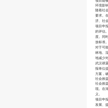
项目能
环境影
随着社
要求。
济、社
项目申
的评估
度。同
放标准
对于可
林地、
地减少
武汉祺
报单位
方案，
社会效
社会效
现。在
义。
项目申
发展、