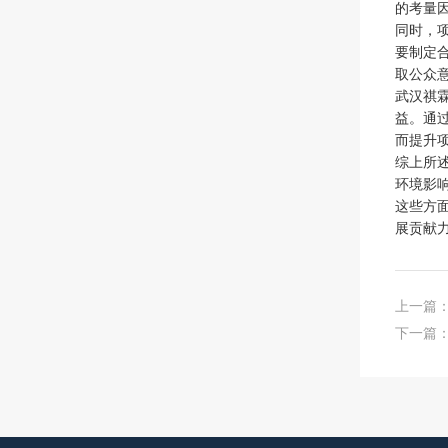
的考量
同时，
要制定
取公众
武汉祺
益。通
而提升
综上所
环境影
这些方
展贡献
上一篇
下一篇