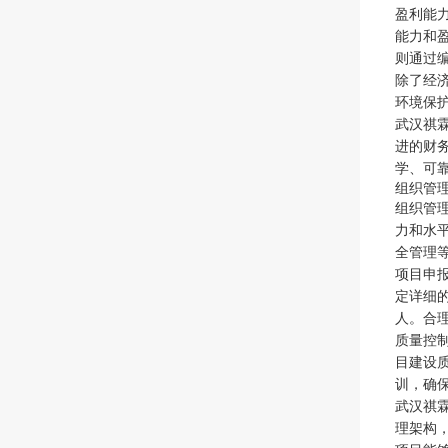
盈利能
能力和
则通过
除了经
环境保
武汉祺
进的财
学、可
组织管
组织管
力和水
全管理
项目申
定详细
人。合
质量控
目建设
训，确
武汉祺
理架构