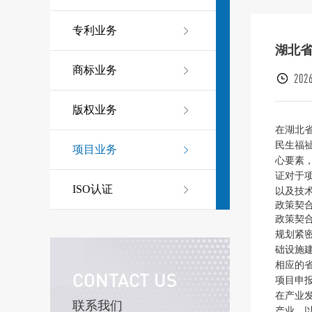
专利业务
湖北
商标业务
2026
版权业务
在湖北
民生福
项目业务
心要素
证对于
ISO认证
以及技
政策契
政策契
规划紧
础设施
相应的
CONTACT US
项目申
在产业
联系我们
产业，