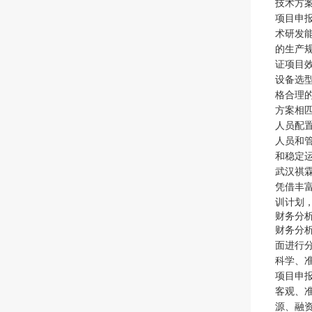
技术方
项目申
术研发
的生产
证项目
设备选
格合理
方案相
人员配
人员和
和稳定
武汉祺
凭借丰
训计划
财务分
财务分
面进行
科学、
项目申
客观、
源、融