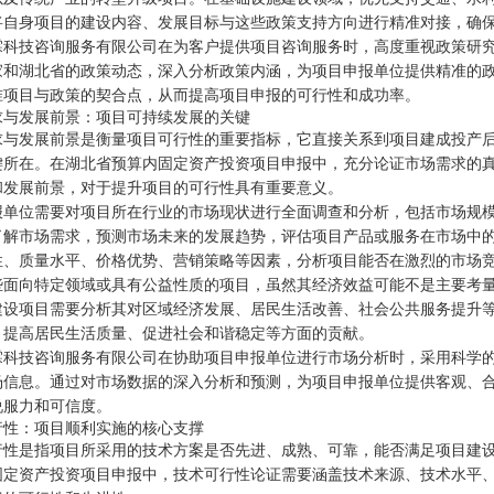
将自身项目的建设内容、发展目标与这些政策支持方向进行精准对接，确
霖科技咨询服务有限公司在为客户提供项目咨询服务时，高度重视政策研
家和湖北省的政策动态，深入分析政策内涵，为项目申报单位提供精准的
准项目与政策的契合点，从而提高项目申报的可行性和成功率。
求与发展前景：项目可持续发展的关键
求与发展前景是衡量项目可行性的重要指标，它直接关系到项目建成投产
键所在。在湖北省预算内固定资产投资项目申报中，充分论证市场需求的
和发展前景，对于提升项目的可行性具有重要意义。
报单位需要对项目所在行业的市场现状进行全面调查和分析，包括市场规
了解市场需求，预测市场未来的发展趋势，评估项目产品或服务在市场中
性、质量水平、价格优势、营销策略等因素，分析项目能否在激烈的市场
些面向特定领域或具有公益性质的项目，虽然其经济效益可能不是主要考
建设项目需要分析其对区域经济发展、居民生活改善、社会公共服务提升
、提高居民生活质量、促进社会和谐稳定等方面的贡献。
霖科技咨询服务有限公司在协助项目申报单位进行市场分析时，采用科学
场信息。通过对市场数据的深入分析和预测，为项目申报单位提供客观、
说服力和可信度。
行性：项目顺利实施的核心支撑
行性是指项目所采用的技术方案是否先进、成熟、可靠，能否满足项目建
固定资产投资项目申报中，技术可行性论证需要涵盖技术来源、技术水平