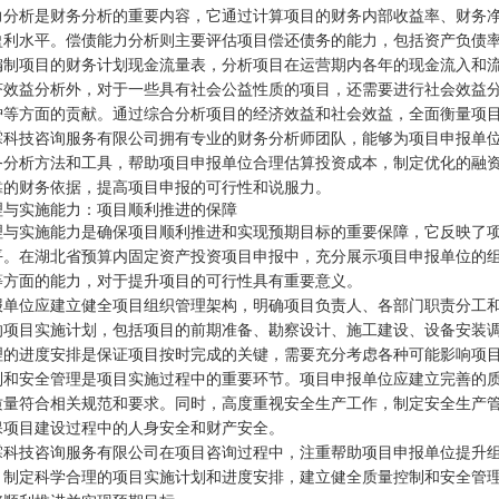
力分析是财务分析的重要内容，它通过计算项目的财务内部收益率、财务
盈利水平。偿债能力分析则主要评估项目偿还债务的能力，包括资产负债
编制项目的财务计划现金流量表，分析项目在运营期内各年的现金流入和
济效益分析外，对于一些具有社会公益性质的项目，还需要进行社会效益
护等方面的贡献。通过综合分析项目的经济效益和社会效益，全面衡量项
霖科技咨询服务有限公司拥有专业的财务分析师团队，能够为项目申报单
务分析方法和工具，帮助项目申报单位合理估算投资成本，制定优化的融
靠的财务依据，提高项目申报的可行性和说服力。
理与实施能力：项目顺利推进的保障
理与实施能力是确保项目顺利推进和实现预期目标的重要保障，它反映了
平。在湖北省预算内固定资产投资项目申报中，充分展示项目申报单位的
等方面的能力，对于提升项目的可行性具有重要意义。
报单位应建立健全项目组织管理架构，明确项目负责人、各部门职责分工
的项目实施计划，包括项目的前期准备、勘察设计、施工建设、设备安装
理的进度安排是保证项目按时完成的关键，需要充分考虑各种可能影响项
制和安全管理是项目实施过程中的重要环节。项目申报单位应建立完善的
质量符合相关规范和要求。同时，高度重视安全生产工作，制定安全生产
保项目建设过程中的人身安全和财产安全。
霖科技咨询服务有限公司在项目咨询过程中，注重帮助项目申报单位提升
，制定科学合理的项目实施计划和进度安排，建立健全质量控制和安全管