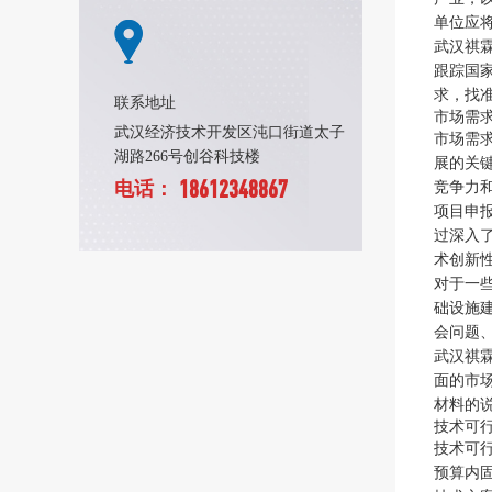
单位应
武汉祺
跟踪国
求，找
联系地址
市场需
武汉经济技术开发区沌口街道太子
市场需
湖路266号创谷科技楼
展的关
18612348867
电话：
竞争力
项目申
过深入
术创新
对于一
础设施
会问题
武汉祺
面的市
材料的
技术可
技术可
预算内