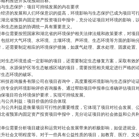
够顺利推进并实现预期目标。
响与生态保护：项目可持续发展的内在要求
会经济的发展和人们环保意识的提高，环境影响与生态保护已成为项目可
在湖北省预算内固定资产投资项目申报中，充分论证项目对环境的影响，
会和生态效益的协调统一具有重要意义。
报单位需要按照国家和湖北省的环境保护相关法律法规和政策要求，对项
。包括对大气环境、水环境、土壤环境、声环境、生态环境等方面的影响
时，还需要制定相应的环境保护措施，如废气处理、废水处理、固废处置
。
能对生态环境造成一定影响的项目，还需要制定生态修复方案，采取有效
湿地、水源保护区等生态敏感区域的项目，需要按照相关规定进行严格的
对生态环境的破坏。
霖科技咨询服务有限公司在项目咨询中，高度重视环境影响与生态保护论
提供专业的环境影响评价咨询服务。通过帮助项目申报单位准确评估项目
确保项目符合环境保护要求，实现可持续发展。
益与公共利益：项目价值的综合体现
益与公共利益是衡量项目可行性的重要维度，它体现了项目对社会发展、
湖北省预算内固定资产投资项目申报中，充分论证项目的社会效益和公共
报单位需要分析项目建设和运营对社会发展带来的积极影响，如促进就业
提升社会文明程度等。对于一些具有公益性质的项目，如教育、医疗、文