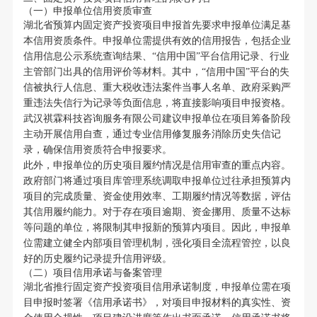
（一）申报单位信用资质审查
湖北省预算内固定资产投资项目申报首先要求申报单位满足基
本信用资质条件。申报单位需提供有效的信用报告，包括企业
信用信息公示系统查询结果、“信用中国”平台信用记录、行业
主管部门出具的信用评价等材料。其中，“信用中国”平台的失
信被执行人信息、重大税收违法案件当事人名单、政府采购严
重违法失信行为记录等负面信息，将直接影响项目申报资格。
武汉祺霖科技咨询服务有限公司建议申报单位在项目筹备阶段
主动开展信用自查，通过专业信用修复服务消除历史失信记
录，确保信用资质符合申报要求。
此外，申报单位的历史项目履约情况是信用审查的重点内容。
政府部门将通过项目库管理系统调取申报单位过往承担预算内
项目的完成质量、资金使用效率、工期履约情况等数据，评估
其信用履约能力。对于存在项目逾期、资金挪用、质量不达标
等问题的单位，将限制其申报新的预算内项目。因此，申报单
位需建立健全内部项目管理机制，强化项目全流程管控，以良
好的历史履约记录提升信用评级。
（二）项目信用承诺与备案管理
湖北省推行固定资产投资项目信用承诺制度，申报单位需在项
目申报时签署《信用承诺书》，对项目申报材料的真实性、资