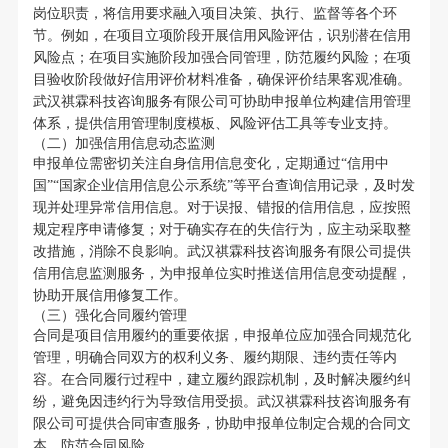
岗位职责，将信用要求融入项目决策、执行、监督等各个环
节。例如，在项目立项阶段开展信用风险评估，识别潜在信用
风险点；在项目实施阶段加强合同管理，防范履约风险；在项
目验收阶段做好信用评价材料准备，确保评价结果客观准确。
武汉祺霖科技咨询服务有限公司可协助申报单位构建信用管理
体系，提供信用管理制度模板、风险评估工具等专业支持。
（二）加强信用信息动态监测
申报单位需密切关注自身信用信息变化，定期通过“信用中
国”“国家企业信用信息公示系统”等平台查询信用记录，及时发
现并处理异常信用信息。对于误报、错报的信用信息，应按照
规定程序申请修复；对于确实存在的失信行为，应主动采取整
改措施，消除不良影响。武汉祺霖科技咨询服务有限公司提供
信用信息监测服务，为申报单位实时推送信用信息变动提醒，
协助开展信用修复工作。
（三）强化合同履约管理
合同是项目信用履约的重要依据，申报单位应加强合同规范化
管理，明确合同双方的权利义务、履约期限、违约责任等内
容。在合同履行过程中，建立履约跟踪机制，及时解决履约纠
纷，避免因违约行为导致信用受损。武汉祺霖科技咨询服务有
限公司可提供合同审查服务，协助申报单位制定合规的合同文
本，防范合同风险。