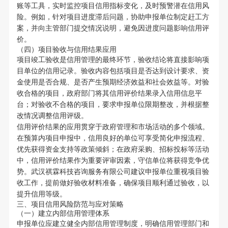
账等工具，实时监控项目信用指标变化，及时预警潜在信用风
险。例如，针对项目进度滞后问题，协助申报单位制定赶工方
案，并向主管部门提交情况说明，避免因进度问题影响信用评
价。
（四）项目验收与信用结果应用
项目竣工验收是信用管理的最终环节，验收结论将直接影响项
目单位的信用记录。验收内容包括项目是否达到设计要求、资
金使用是否合规、是否产生预期经济效益和社会效益等。对验
收合格的项目，政府部门将其信用评价结果录入信用信息平
台；对验收不合格的项目，要求申报单位限期整改，并根据整
改情况调整信用评级。
信用评价结果的应用贯穿于政府管理和市场活动的多个领域。
在预算内项目申报中，信用良好的单位可享受简化申报流程、
优先获得资金支持等政策倾斜；在政府采购、招标投标等活动
中，信用评价结果作为重要评审因素，守信单位将获得竞争优
势。武汉祺霖科技咨询服务有限公司建议申报单位重视项目验
收工作，提前做好验收材料准备，确保项目顺利通过验收，以
提升信用等级。
三、项目信用风险防范与应对策略
（一）建立内部信用管理体系
申报单位应建立健全内部信用管理制度，明确信用管理部门和