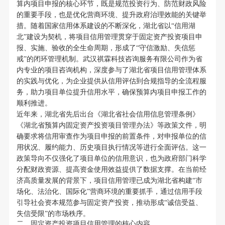
算内项目申报的核心环节，既是规范投资行为、防范财政风险
的重要手段，也是优化营商环境、提升政府治理效能的关键举
措。随着国家信用体系建设的不断深化，湖北省以“信用湖
北”建设为契机，将项目信用管理贯穿于固定资产投资项目申
报、实施、验收的全生命周期，形成了“守信激励、失信惩
戒”的闭环管理机制。武汉祺霖科技咨询服务有限公司作为省
内专业的项目咨询机构，深度参与了湖北省项目信用管理体系
的实践与优化，为企业提供从信用评估到合规指导的全流程服
务，助力项目单位提升信用水平，确保预算内项目申报工作的
顺利推进。
近年来，湖北省先后出台《湖北省社会信用信息管理条例》
《湖北省预算内固定资产投资项目管理办法》等政策文件，明
确要求将信用审查作为项目申报的前置条件，对申报单位的信
用状况、履约能力、历史项目执行情况等进行全面评估。这一
政策导向不仅强化了项目单位的信用意识，也为政府部门科学
分配财政资源、提高资金使用效益提供了数据支撑。在当前经
济高质量发展的背景下，项目信用管理已成为湖北省构建“市
场化、法治化、国际化”营商环境的重要抓手，通过信用手段
引导社会资本规范参与固定资产投资，推动形成“诚信受益、
失信受限”的市场秩序。
二、固定资产投资项目信用管理的核心内容