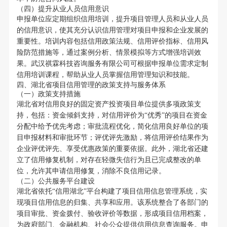
（四）提升从业人员信用意识
申报单位应定期组织信用培训，提升项目管理人员和从业人员
的信用意识，使其充分认识信用管理对项目申报和企业发展的
重要性。培训内容包括信用政策法规、信用评价指标、信用风
险防范措施等，通过案例分析、情景模拟等方式增强培训效
果。武汉祺霖科技咨询服务有限公司可根据申报单位需求定制
信用培训课程，帮助从业人员掌握信用管理知识和技能。
四、湖北省项目信用管理的政策支持与服务体系
（一）政策支持措施
湖北省对信用良好的固定资产投资项目单位提供多项政策支
持，包括：资金倾斜支持，对信用评价为“优秀”的项目在资金
分配中给予优先考虑；审批流程优化，简化信用良好单位的项
目申报材料和审批环节；评优评先激励，将信用评价结果作为
企业评优评先、享受优惠政策的重要依据。此外，湖北省还建
立了信用修复机制，对存在轻微失信行为且已完成整改的单
位，允许其申请信用修复，消除不良信用记录。
（二）公共服务平台建设
湖北省依托“信用湖北”平台构建了项目信用信息管理系统，实
现项目信用信息的归集、共享和应用。该系统整合了各部门的
项目审批、资金拨付、验收评价等数据，形成项目信用档案，
为政府部门、金融机构、社会公众提供信用信息查询服务。申