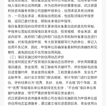
金使用合规性、项目建设进度等作出书面承诺。信用承诺书将
纳入项目单位信用档案，作为信用评价的重要依据。武汉祺霖
科技咨询服务有限公司提醒申报单位，信用承诺具有法律效
力，一旦违反承诺，将面临信用惩戒，包括取消项目申报资
格、追回已拨付资金、限制未来项目申报等。
项目备案阶段的信用管理主要体现在备案信息的真实性审核。
申报单位需如实填报项目基本信息、投资规模、资金来源、建
设内容等，政府部门通过跨部门信息共享机制对备案信息进行
核验，对发现虚假申报、夸大投资规模等行为的单位，将记入
信用不良记录。因此，申报单位应确保备案材料的准确性和完
整性，避免因信息不实导致信用风险。
（三）项目实施过程中的信用动态评价
湖北省对固定资产投资项目实施动态信用评价，评价周期覆盖
项目建设、资金使用、竣工验收等关键环节。评价指标包括项
目进度履约率、资金使用合规率、工程质量合格率、安全生产
达标率等，由行业主管部门联合财政、审计等部门进行定期评
估。评价结果分为“优秀、良好、合格、不合格”四个等级，其
中“优秀”等级项目单位将获得优先支持，“不合格”项目单位将
被约谈整改，情节严重的将暂停项目资金拨付。
武汉祺霖科技咨询服务有限公司在项目实施阶段为申报单位提
供信用动态监测服务，通过建立项目进度跟踪表、资金使用台