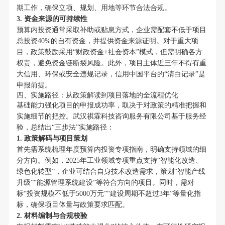
期工作，确保立项、规划、用地等环节合法合规。
3. 资金来源的可持续性
预算内投资通常采取补助或贴息方式，企业需配套不低于项目
总投资40%的自有资金，并提供资金来源证明。对于重大项
目，政策鼓励采用“财政资金+社会资本”模式，但需明确各方
权责，避免资金链断裂风险。此外，项目主体近三年不得有重
大信用、环保或安全违规记录，信用中国平台的“清白记录”是
申报前提。
四、实施路径：从政策解读到项目落地的全流程优化
基础能力强化项目的申报成功率，取决于对政策的精准把握和
实施细节的把控。武汉祺霖科技咨询服务有限公司基于服务经
验，总结出“三步法”实施路径：
1. 政策解码与项目策划
首先需系统梳理年度预算内投资专项指南，明确支持领域的细
分方向。例如，2025年工业领域专项重点支持“智能化改造、
绿色化转型”，企业可结合自身技术改造需求，策划“智能产线
升级”“能源管理系统建设”等符合方向的项目。同时，需对
标“投资规模不低于5000万元”“建设周期不超过3年”等量化指
标，确保项目体量与政策要求匹配。
2. 材料编制与合规校验