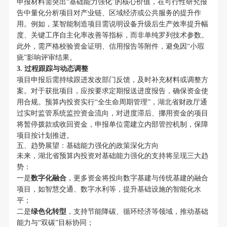
申报材料需突出“基础能力强化”的核心价值，在可行性研究报
告中量化分析项目对产业链、区域经济或公共服务的提升作
用。例如，某智能制造项目需说明设备升级后生产效率提升幅
度、关键工序自主化率改善等指标，而非单纯罗列技术参数。
此外，需严格校验资金证明、信用报告等附件，避免因“小瑕
疵”影响评审结果。
3. 过程跟踪与动态调整
项目申报后需持续跟进发改部门反馈，及时补充材料或调整方
案。对于获批项目，应按要求定期报送进度报告，确保资金使
用合规。预算内投资实行“全生命周期管理”，湖北省财政厅通
过实时监管系统监控资金流向，对进度滞后、挪用资金的项目
将暂停拨款或收回资金，申报单位需建立内部管控机制，保障
项目按计划推进。
五、趋势展望：基础能力强化的政策深化方向
未来，湖北省预算内投资对基础能力强化的支持将呈现三大趋
势：
一是
数字化融合
，更多资金将投向数字基建与传统基建的融合
项目，如智慧交通、数字水利等，提升基础设施的智能化水
平；
二是
绿色化转型
，支持节能降碳、循环经济等领域，推动基础
能力与“双碳”目标协同；