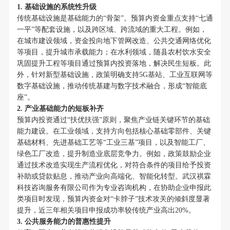
1. 基础设施的系统性升级
传统基础设施是基础能力的“骨架”。预算内资金重点支持“七通
一平”等配套设施，以及跨区域、跨流域的重大工程。例如，
在城市建设领域，资金投向地下管网改造、公共交通网络优化
等项目，提升城市承载能力；在水利领域，随县农村饮水安全
巩固提升工程等项目通过预算内投资落地，解决民生短板。此
外，针对新型基础设施，政策明确支持5G基站、工业互联网等
数字基础设施，推动传统基建与数字技术融合，形成“智能底
座”。
2. 产业基础能力的短板补齐
预算内投资通过“扶优扶强”原则，聚焦产业链关键环节的基础
能力建设。在工业领域，支持方向包括核心基础零部件、关键
基础材料、先进基础工艺等“工业三基”项目，以及智能工厂、
绿色工厂改造，提升制造业底层竞争力。例如，政策鼓励企业
通过技术改造实现生产流程优化，对符合条件的项目给予投资
补助或贷款贴息，推动产业向高端化、智能化转型。武汉祺霖
科技咨询服务有限公司作为专业咨询机构，在协助企业申报此
类项目时发现，预算内资金对“卡脖子”技术攻关的倾斜度显著
提升，近三年相关项目申报成功率较传统产业高出20%。
3. 公共服务能力的普惠性提升