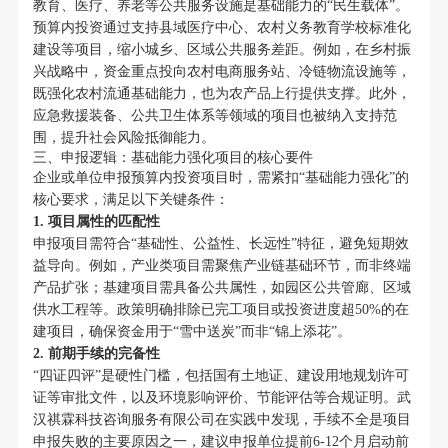
教育、医疗、养老等公共服务设施是基础能力的“民生载体”。
预算内投资通过支持县域医疗中心、农村义务教育学校标准化
建设等项目，缩小城乡、区域公共服务差距。例如，在乡村振
兴战略中，资金重点投向农村电商服务站、冷链物流设施等，
既强化农村流通基础能力，也为农产品上行提供支撑。此外，
应急救援装备、公共卫生体系等领域的项目也被纳入支持范
围，提升社会风险抵御能力。
三、申报逻辑：基础能力强化项目的核心要件
企业或单位申报预算内投资项目时，需紧扣“基础能力强化”的
核心要求，满足以下关键条件：
1. 项目属性的匹配性
申报项目需符合“基础性、公益性、长远性”特征，避免短期效
益导向。例如，产业类项目需聚焦产业链基础环节，而非终端
产品扩张；基建项目需具备公共属性，如园区公共管廊、区域
供水工程等。政策明确排除已完工项目或投资进度超50%的在
建项目，确保资金用于“雪中送炭”而非“锦上添花”。
2. 前期手续的完备性
“四证四评”是硬性门槛，包括国有土地证、建设用地规划许可
证等审批文件，以及环境影响评价、节能评估等合规证明。武
汉祺霖科技咨询服务有限公司在实践中发现，手续不全是项目
申报失败的主要原因之一，建议申报单位提前6-12个月启动前