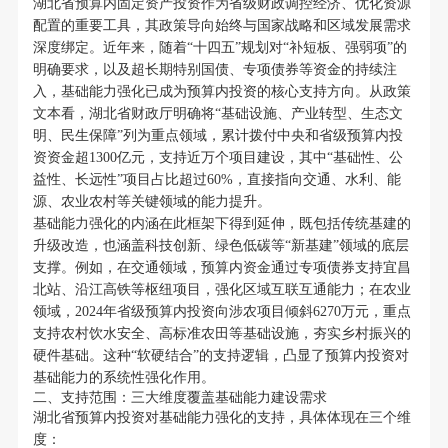
湖北省预算内固定资产投资作为省级财政调控经济、优化资源
配置的重要工具，其政策导向始终与国家战略和区域发展需求
深度绑定。近年来，随着“十四五”规划对“补短板、强弱项”的
明确要求，以及超长期特别国债、专项债券等资金的持续注
入，基础能力强化已成为预算内投资的核心支持方向。从政策
文本看，湖北省财政厅明确将“基础设施、产业转型、生态文
明、民生保障”列为重点领域，累计拨付中央和省级预算内投
资资金超1300亿元，支持近万个项目建设，其中“基础性、公
益性、长远性”项目占比超过60%，直接指向交通、水利、能
源、农业农村等关键领域的能力提升。
基础能力强化的内涵在此框架下得到延伸，既包括传统基建的
升级改造，也涵盖科技创新、绿色低碳等“新基建”领域的底层
支撑。例如，在交通领域，预算内资金通过专项债券支持宜昌
北站、沿江高铁等枢纽项目，强化区域互联互通能力；在农业
领域，2024年省级预算内投资向涉农项目倾斜6270万元，重点
支持农村饮水安全、高标准农田等基础设施，夯实乡村振兴的
硬件基础。这种“软硬结合”的支持逻辑，凸显了预算内投资对
基础能力的系统性强化作用。
二、支持范围：三大维度覆盖基础能力建设需求
湖北省预算内投资对基础能力强化的支持，具体体现在三个维
度：