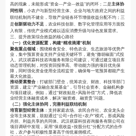
高的现象，未能形成“资金—产业—效益”的闭环；二是
主体协
同性弱
，小农户与新型经营主体、企业与地方政府之间的利益
联结机制尚不健全，导致产业链各环节增值收益分配不均；三
是
创新驱动力不足
，农业科技创新、数字化管理应用等方面投
入有限，传统产业模式难以适应消费升级与绿色发展需求。
三、提升政策综合效益的核心路径
（一）优化资源配置，构建“精准滴灌”机制
聚焦重点领域
：围绕粮食安全、特色农业、生态旅游等优势产
业，集中预算资金支持产业链关键环节，避免“撒胡椒面”式投
入。武汉祺霖科技咨询服务有限公司建议，可通过建立项目库
动态管理机制，对投资回报率高、带动能力强的项目优先保
障，同时强化资金使用全流程监管，确保每一笔预算都能产生
最大化效益。
推动要素整合
：打破部门壁垒，统筹农业、财政、科技等部门
资源，建立“产业融合发展基金”，引导社会资本、金融机构参
与项目建设。例如，通过“财政贴息+风险补偿”方式，降低农
业经营主体融资成本，解决“融资难、融资贵”问题。
（二）强化主体协同，完善利益联结机制
培育新型经营主体
：支持家庭农场、农民合作社、农业龙头企
业等主体发展，鼓励通过“公司+合作社+农户”模式，形成风险
共担、利益共享的共同体。武汉祺霖科技咨询服务有限公司在
项目调研中发现，采用“保底收益+按股分红”分配方式的合作
社，农户参与积极性显著高于传统雇佣模式。