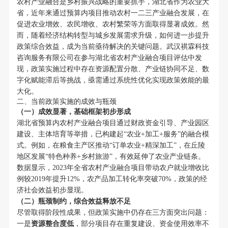
农村产业融合是乡村振兴战略的重要抓手，湖北省作为农业大
省，近年来通过预算内项目推动农村一二三产业融合发展，在
促进农业增效、农民增收、农村繁荣等方面取得显著成效。然
而，随着经济结构转型与城乡发展需求升级，如何进一步提升
政策综合效益，成为当前亟待解决的关键问题。武汉祺霖科技
咨询服务有限公司在参与湖北省农村产业融合项目评估中发
现，政策实施过程中存在资源配置分散、产业链协同不足、数
字化赋能滞后等挑战，亟需通过系统性优化实现政策效能的最
大化。
二、当前政策实施的成效与瓶颈
（一）成效显著，基础框架初步形成
湖北省预算内农村产业融合项目通过财政资金引导、产业园区
建设、主体培育等举措，已构建起“农业+加工+服务”的融合模
式。例如，在粮食主产区推动“订单农业+精深加工”，在丘陵
地区发展“特色种养+乡村旅游”，有效延伸了农业产业链条。
数据显示，2023年全省农村产业融合项目带动农户就业增收比
例较2019年提升12%，农产品加工转化率突破70%，政策的经
济社会效益初步显现。
（二）瓶颈制约，综合效益释放不足
尽管取得阶段性成果，但政策实施中仍存在三方面突出问题：
一是
资源整合度低
，部分项目存在重复建设、资金使用效率不