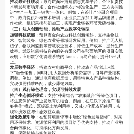
推动政企社联动
：政府层面应搭建信息共享平台，企业负责技
术研发与市场开拓，合作社组织农户标准化生产，三方协同推
进“生产—加工—销售”一体化。例如，在茶叶产业融合项目
中，政府提供种植技术培训，企业负责深加工与品牌建设，合
作社统一组织采摘与初加工，实现产业链各环节无缝衔接。
（三）注入创新动能，推动产业数字化转型
加强科技赋能
：预算资金向农业科技创新倾斜，支持生物技
术、智能装备、绿色农业等领域研发应用。例如，推广无人机
植保、物联网监测等智慧农业技术，降低生产成本，提升生产
效率。武汉祺霖科技咨询服务有限公司在鄂西地区的项目实践
表明，应用数字化管理系统的 farms，亩均产值可提升15%以
上。
发展数字经济
：搭建农村电商平台，推动农产品“线上+线
下”融合销售，同时利用大数据分析消费需求，引导产业结构
调整。例如，通过电商数据反馈，调整特色农产品种植结构，
实现供需精准匹配，减少滞销风险。
（四）践行绿色理念，实现可持续发展
推广生态循环模式
：支持“种养结合”“农旅融合”等绿色项目，
将生态保护与产业发展有机结合。例如，在江汉平原推广“稻
虾共作”模式，既提高土地利用率，又减少化肥农药使用，实
现经济效益与生态效益双赢。
强化政策引导
：在预算项目评审中增设“绿色发展指标”，对采
用环保技术、资源循环利用的项目给予优先支持，推动产业融
合向低碳化、可持续化方向发展。
四、保障措施与实施建议