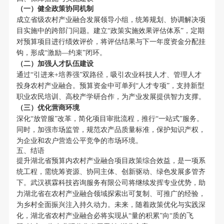
（一）健全政策协同机制
成立省级农村产业融合发展领导小组，统筹规划、协调解决项
目实施中的跨部门问题。建立“政策实施效果评估体系”，定期
对预算项目进行绩效评价，将评估结果与下一年度资金分配挂
钩，形成“激励—约束”闭环。
（二）加强人才队伍建设
通过“引进来+培养强”双路径，吸引农业科技人才、管理人才
投身农村产业融合。预算资金中可单列“人才专项”，支持新型
职业农民培训、高校产学研合作，为产业发展提供智力支撑。
（三）优化营商环境
深化“放管服”改革，简化项目审批流程，推行“一站式”服务。
同时，加强市场监管，规范农产品质量标准，保护知识产权，
为企业和农户营造公平竞争的市场环境。
五、结语
提升湖北省预算内农村产业融合项目政策综合效益，是一项系
统工程，需统筹资源、协同主体、创新驱动、绿色发展多管齐
下。武汉祺霖科技咨询服务有限公司将继续发挥专业优势，助
力湖北省在农村产业融合领域探索出可复制、可推广的经验，
为乡村全面振兴注入持久动力。未来，随着政策优化与实践深
化，湖北省农村产业融合必将实现从“量的积累”向“质的飞