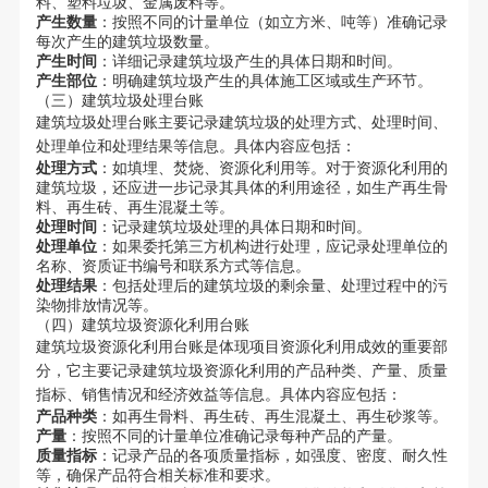
料、塑料垃圾、金属废料等。
产生数量
：按照不同的计量单位（如立方米、吨等）准确记录
每次产生的建筑垃圾数量。
产生时间
：详细记录建筑垃圾产生的具体日期和时间。
产生部位
：明确建筑垃圾产生的具体施工区域或生产环节。
（三）建筑垃圾处理台账
建筑垃圾处理台账主要记录建筑垃圾的处理方式、处理时间、
处理单位和处理结果等信息。具体内容应包括：
处理方式
：如填埋、焚烧、资源化利用等。对于资源化利用的
建筑垃圾，还应进一步记录其具体的利用途径，如生产再生骨
料、再生砖、再生混凝土等。
处理时间
：记录建筑垃圾处理的具体日期和时间。
处理单位
：如果委托第三方机构进行处理，应记录处理单位的
名称、资质证书编号和联系方式等信息。
处理结果
：包括处理后的建筑垃圾的剩余量、处理过程中的污
染物排放情况等。
（四）建筑垃圾资源化利用台账
建筑垃圾资源化利用台账是体现项目资源化利用成效的重要部
分，它主要记录建筑垃圾资源化利用的产品种类、产量、质量
指标、销售情况和经济效益等信息。具体内容应包括：
产品种类
：如再生骨料、再生砖、再生混凝土、再生砂浆等。
产量
：按照不同的计量单位准确记录每种产品的产量。
质量指标
：记录产品的各项质量指标，如强度、密度、耐久性
等，确保产品符合相关标准和要求。