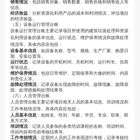
销售情况
：包括销售对象、销售数量、销售价格和销售收入等
信息。
经济效益
：分析资源化利用产品的成本和利润情况，评估项目
的经济效益。
（五）设备运行管理台账
设备运行管理台账主要记录项目所使用的建筑垃圾处理和资源
化利用设备的基本信息、运行状态、维护保养情况和故障处理
情况等。具体内容应包括：
设备基本信息
：如设备名称、型号、规格、生产厂家、购置日
期、安装位置等。
运行状态
：记录设备的开机时间、关机时间、运行时长、负荷
率等信息。
维护保养情况
：包括日常维护、定期保养和大修的时间、内容
和责任人等。
故障处理情况
：记录设备出现故障的时间、故障现象、故障原
因、处理措施和处理结果等。
（六）人员管理台账
人员管理台账主要记录项目相关人员的基本信息、培训情况和
工作考核情况等。具体内容应包括：
人员基本信息
：如姓名、性别、年龄、学历、专业、职务、联
系方式等。
培训情况
：记录人员参加的各类培训课程的名称、培训时间、
培训内容和培训考核结果等。
工作考核情况
：定期对人员的工作表现进行考核，记录考核结