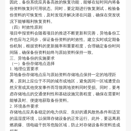
因此，备份系统应具备高效的恢复功能，能够在短时间内将备
份资料恢复到可用状态。同时，要定期进行恢复测试，检验备
份资料的可恢复性，及时发现并解决潜在问题，确保在突发状
况下能够顺利恢复资料。
（四）时效性原则
项目申报资料会随着项目的推进不断更新和完善，异地备份工
作也应与之同步，保证备份资料的时效性。建立实时或定期备
份机制，根据资料的更新频率和重要程度，合理确定备份时间
间隔，确保备份资料始终与原始资料保持一致。
三、异地备份的实施要求
（一）备份存储地点选择
1. 地理位置要求
异地备份存储地点应与原始资料存储地点保持一定的地理距
离，原则上应位于不同的城市或地区，避免因同一区域遭受自
然灾害或其他突发事件而导致两地资料同时受损。同时，要考
虑存储地点的交通便利性和基础设施完善程度，确保在需要时
能够及时、便捷地获取备份资料。
2. 环境条件要求
存储地点应具备稳定的电力供应、良好的通风散热条件和适宜
的温湿度环境，以保障存储设备的正常运行。此外，要远离易
燃易爆、强电磁干扰等危险区域，防止对存储设备和资料造成