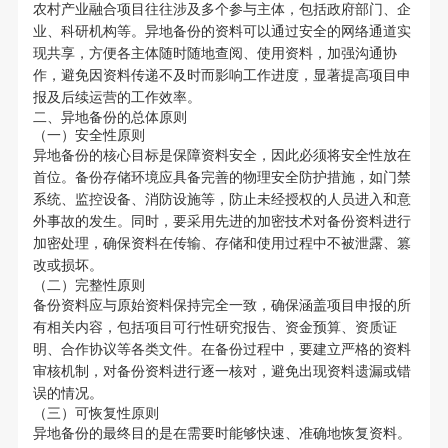
农村产业融合项目往往涉及多个参与主体，包括政府部门、企
业、科研机构等。异地备份的资料可以通过安全的网络通道实
现共享，方便各主体随时随地查阅、使用资料，加强沟通协
作，避免因资料传递不及时而影响工作进度，显著提高项目申
报及后续运营的工作效率。
二、异地备份的总体原则
（一）安全性原则
异地备份的核心目标是保障资料安全，因此必须将安全性放在
首位。备份存储环境应具备完善的物理安全防护措施，如门禁
系统、监控设备、消防设施等，防止未经授权的人员进入和意
外事故的发生。同时，要采用先进的加密技术对备份资料进行
加密处理，确保资料在传输、存储和使用过程中不被泄露、篡
改或损坏。
（二）完整性原则
备份资料应与原始资料保持完全一致，确保涵盖项目申报的所
有相关内容，包括项目可行性研究报告、资金预算、资质证
明、合作协议等各类文件。在备份过程中，要建立严格的资料
审核机制，对备份资料进行逐一核对，避免出现资料遗漏或错
误的情况。
（三）可恢复性原则
异地备份的最终目的是在需要时能够快速、准确地恢复资料。