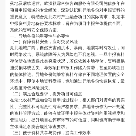
落地及后续运营。武汉祺霖科技咨询服务有限公司凭借多年在
项目申报领域的专业经验，深刻认识到异地备份对申报资料的
重要意义，特结合湖北农村产业融合项目的实际需求，制定本
申报资料异地备份要求标准，旨在为项目申报主体提供全面、
系统的资料安全保障方案。
一、异地备份的重要性与必要性
（一）保障资料安全，应对突发风险
湖北地域广阔，自然灾害如洪水、暴雨、地震等时有发生，同
时网络攻击、系统故障等人为风险也不容忽视。一旦申报资料
存储所在地遭遇此类突发状况，若仅依赖本地存储，资料极易
遭受损坏或丢失，导致项目申报工作陷入停滞，甚至影响项目
的整体推进。异地备份能够将资料存储在不同地理位置的安全
环境中，即使本地资料受损，也能通过异地备份快速恢复，最
大程度降低风险损失。
（二）满足合规要求，提升项目可信度
在湖北农村产业融合项目申报过程中，相关部门对资料的真实
性、完整性和可追溯性有着严格要求。异地备份作为一种规范
的资料管理方式，能够有效证明申报主体对资料的重视程度和
管理能力，提升项目在评审环节的可信度，同时也有助于申报
主体满足各类合规性审查要求。
（三）便于资料共享与协作，提高工作效率