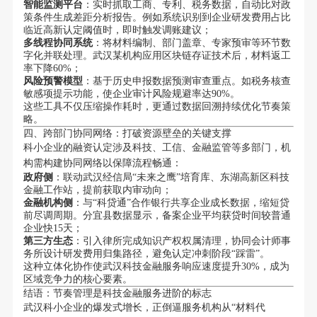
智能监测平台
：实时抓取工商、专利、税务数据，自动比对政
策条件生成差距分析报告。例如系统识别到企业研发费用占比
临近高新认定阈值时，即时触发调账建议；
多线程协同系统
：将材料编制、部门盖章、专家预审等环节数
字化并联处理。武汉某机构应用区块链存证技术后，材料返工
率下降60%；
风险预警模型
：基于历史申报数据预测审查重点。如税务核查
敏感项提示功能，使企业审计风险规避率达90%。
这些工具不仅压缩操作耗时，更通过数据回溯持续优化节奏策
略。
四、跨部门协同网络：打破资源壁垒的关键支撑
科小企业的融资认定涉及科技、工信、金融监管等多部门，机
构需构建协同网络以保障流程畅通：
政府侧
：联动武汉经信局“未来之鹰”培育库、东湖高新区科技
金融工作站，提前获取内审动向；
金融机构侧
：与“科贷通”合作银行共享企业成长数据，缩短贷
前尽调周期。分宜县数据显示，备案企业平均获贷时间较普通
企业快15天；
第三方生态
：引入律所完成知识产权权属清理，协同会计师事
务所设计研发费用归集路径，避免认定冲刺阶段“踩雷”。
这种立体化协作使武汉科技金融服务响应速度提升30%，成为
区域竞争力的核心要素。
结语：节奏管理是科技金融服务进阶的标志
武汉科小企业的爆发式增长，正倒逼服务机构从“材料代