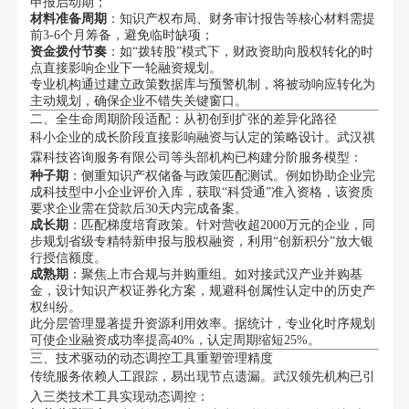
申报启动期；
材料准备周期
：知识产权布局、财务审计报告等核心材料需提
前3-6个月筹备，避免临时缺项；
资金拨付节奏
：如“拨转股”模式下，财政资助向股权转化的时
点直接影响企业下一轮融资规划。
专业机构通过建立政策数据库与预警机制，将被动响应转化为
主动规划，确保企业不错失关键窗口。
二、全生命周期阶段适配：从初创到扩张的差异化路径
科小企业的成长阶段直接影响融资与认定的策略设计。武汉祺
霖科技咨询服务有限公司等头部机构已构建分阶服务模型：
种子期
：侧重知识产权储备与政策匹配测试。例如协助企业完
成科技型中小企业评价入库，获取“科贷通”准入资格，该资质
要求企业需在贷款后30天内完成备案。
成长期
：匹配梯度培育政策。针对营收超2000万元的企业，同
步规划省级专精特新申报与股权融资，利用“创新积分”放大银
行授信额度。
成熟期
：聚焦上市合规与并购重组。如对接武汉产业并购基
金，设计知识产权证券化方案，规避科创属性认定中的历史产
权纠纷。
此分层管理显著提升资源利用效率。据统计，专业化时序规划
可使企业融资成功率提高40%，认定周期缩短25%。
三、技术驱动的动态调控工具重塑管理精度
传统服务依赖人工跟踪，易出现节点遗漏。武汉领先机构已引
入三类技术工具实现动态调控：