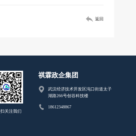
返回
祺霖政企集团
武汉经济技术开发区沌口街道太子
湖路266号创谷科技楼
18612348867
一扫关注我们