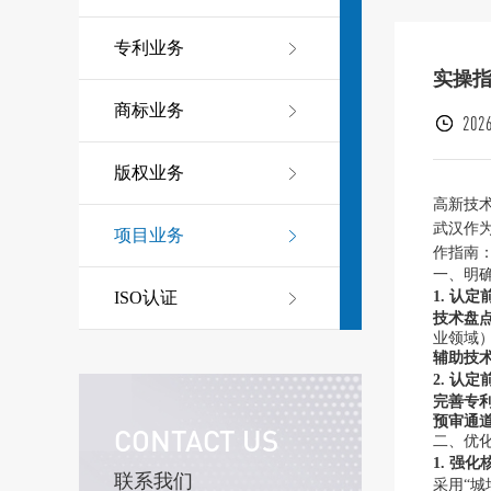
专利业务
实操
商标业务
2026
版权业务
高新技
武汉作
项目业务
作指南
一、明
1. 认
ISO认证
技术盘
业领域
辅助技
2. 认
完善专
预审通
CONTACT US
二、优
1. 强
联系我们
采用“