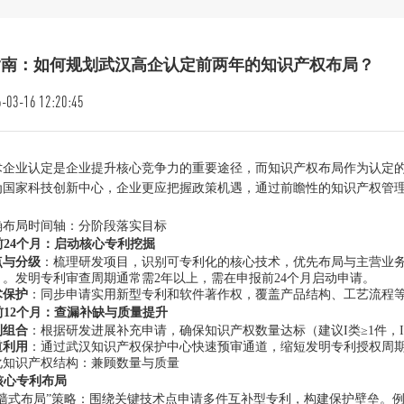
指南：如何规划武汉高企认定前两年的知识产权布局？
-03-16 12:20:45
术企业认定是企业提升核心竞争力的重要途径，而知识产权布局作为认定
为国家科技创新中心，企业更应把握政策机遇，通过前瞻性的知识产权管
：
确布局时间轴：分阶段落实目标
定前24个月：启动核心专利挖掘
点与分级
：梳理研发项目，识别可专利化的核心技术，优先布局与主营业务
）。发明专利审查周期通常需2年以上，需在申报前24个月启动申请。
术保护
：同步申请实用新型专利和软件著作权，覆盖产品结构、工艺流程等
定前12个月：查漏补缺与质量提升
利组合
：根据研发进展补充申请，确保知识产权数量达标（建议I类≥1件，I
道利用
：通过武汉知识产权保护中心快速预审通道，缩短发明专利授权周期
化知识产权结构：兼顾数量与质量
化核心专利布局
城墙式布局”策略：围绕关键技术点申请多件互补型专利，构建保护壁垒。