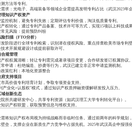
检测方法等专利。
需求：光电子、高端装备等领域企业需提高发明专利占比（武汉2023年企业发
态管理知识产权资产
费监控机制，避免专利失效；定期评估专利价值，淘汰低质量专利。
识产权转化：通过专利产品备案、技术许可等方式，实现15项以上科技成
避常见风险：提前预防纠纷
权风险扫描（FTO分析）
研发阶段进行全球专利检索，识别潜在侵权风险。重点排查欧美市场专利
险技术开展规避设计或提前获取许可。
属与合规管理
识产权权属清晰：转让专利需完成著录项目变更，合作研发签订权属协议
正常申请：杜绝编造、抄袭等行为，武汉已建立非正常申请监测机制。
力政策红利：本地化资源整合
接政府支持项目
汉市高价值专利培育计划，争取专项资金支持。
专利产业化+认股权”模式，通过知识产权质押融资缓解研发投入压力。
入区域创新生态
校院所共建研发中心，共享专利资源（如武汉理工大学专利转化平台）。
业知识产权联盟，获取预警信息与维权支持。
业需将知识产权布局视为持续战略而非临时任务。通过前两年的科学规划，不
术壁垒，支撑企业在新质生产力竞争中占据先机。2025年武汉高企申报