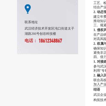
工艺、
结合产业
2. 动
建立年
推动知
联系地址
三、规
武汉经济技术开发区沌口街道太子
1. 侵
湖路266号创谷科技楼
在产品
对高风
18612348867
电话：
2. 权
确保知
避免非
四、借
1. 对
参与武
利用“
2. 融
联合高
加入产
结语
武汉企
构筑技