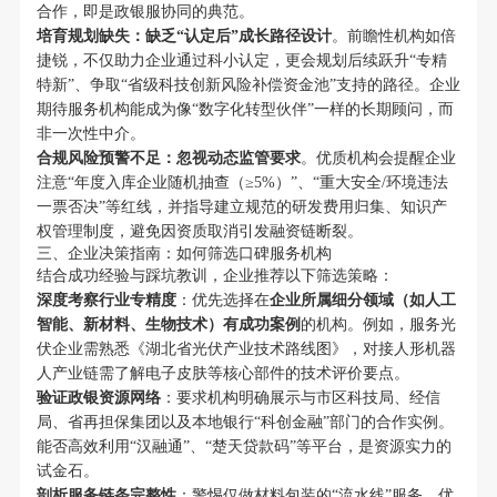
合作，即是政银服协同的典范。
培育规划缺失：缺乏“认定后”成长路径设计
。前瞻性机构如倍
捷锐，不仅助力企业通过科小认定，更会规划后续跃升“专精
特新”、争取“省级科技创新风险补偿资金池”支持的路径。企业
期待服务机构能成为像“数字化转型伙伴”一样的长期顾问，而
非一次性中介。
合规风险预警不足：忽视动态监管要求
。优质机构会提醒企业
注意“年度入库企业随机抽查（≥5%）”、“重大安全/环境违法
一票否决”等红线，并指导建立规范的研发费用归集、知识产
权管理制度，避免因资质取消引发融资链断裂。
三、企业决策指南：如何筛选口碑服务机构
结合成功经验与踩坑教训，企业推荐以下筛选策略：
深度考察行业专精度
：优先选择在
企业所属细分领域（如人工
智能、新材料、生物技术）有成功案例
的机构。例如，服务光
伏企业需熟悉《湖北省光伏产业技术路线图》，对接人形机器
人产业链需了解电子皮肤等核心部件的技术评价要点。
验证政银资源网络
：要求机构明确展示与市区科技局、经信
局、省再担保集团以及本地银行“科创金融”部门的合作实例。
能否高效利用“汉融通”、“楚天贷款码”等平台，是资源实力的
试金石。
剖析服务链条完整性
：警惕仅做材料包装的“流水线”服务。优