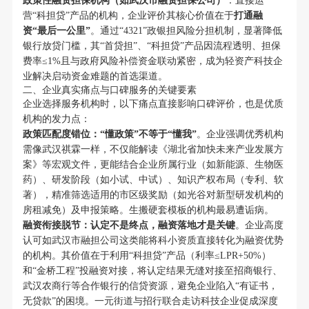
政策性融资担保机构（如武汉市融资担保公司）
：直接运
营“科担贷”产品的机构，企业评价其核心价值在于
打通融
资“最后一公里”
。通过“4321”政银担风险分担机制，显著降低
银行放贷门槛，其“首贷担”、“科担贷”产品因流程透明、担保
费率≤1%且与政府风险补偿资金联动紧密，成为轻资产科技企
业解决启动资金难题的首选渠道。
二、企业真实痛点与口碑服务的关键要素
企业选择服务机构时，以下痛点直接影响口碑评价，也是优质
机构的发力点：
政策匹配度错位：“懂政策”不等于“懂我”
。企业强调优秀机构
需像武汉祺霖一样，不仅能解读《湖北省加快未来产业发展方
案》等宏观文件，更能结合企业所属行业（如新能源、生物医
药）、研发阶段（如小试、中试）、知识产权布局（专利、软
著），精准筛选适用的市区级奖励（如光谷对新型研发机构的
房租减免）及申报策略。生搬硬套模板的机构最易遭诟病。
融资衔接脱节：认定不是终点，融资落地才是关键
。企业高度
认可如武汉市融担公司这类能将科小资质直接转化为融资优势
的机构。其价值在于利用“科担贷”产品（利率≤LPR+50%）
和“金桥工程”投融资对接，将认定结果无缝对接至招商银行、
武汉农商行等合作银行的信贷资源，避免企业陷入“有证书，
无贷款”的困境。一元街道与招行联合走访科技企业促成深度