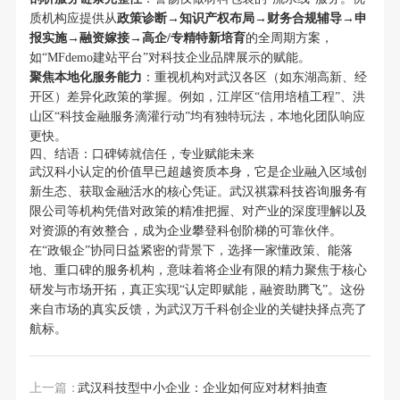
质机构应提供从
政策诊断→知识产权布局→财务合规辅导→申
报实施→融资嫁接→高企/专精特新培育
的全周期方案，
如“MFdemo建站平台”对科技企业品牌展示的赋能。
聚焦本地化服务能力
：重视机构对武汉各区（如东湖高新、经
开区）差异化政策的掌握。例如，江岸区“信用培植工程”、洪
山区“科技金融服务滴灌行动”均有独特玩法，本地化团队响应
更快。
四、结语：口碑铸就信任，专业赋能未来
武汉科小认定的价值早已超越资质本身，它是企业融入区域创
新生态、获取金融活水的核心凭证。武汉祺霖科技咨询服务有
限公司等机构凭借对政策的精准把握、对产业的深度理解以及
对资源的有效整合，成为企业攀登科创阶梯的可靠伙伴。
在“政银企”协同日益紧密的背景下，选择一家懂政策、能落
地、重口碑的服务机构，意味着将企业有限的精力聚焦于核心
研发与市场开拓，真正实现“认定即赋能，融资助腾飞”。这份
来自市场的真实反馈，为武汉万千科创企业的关键抉择点亮了
航标。
上一篇：
武汉科技型中小企业：企业如何应对材料抽查