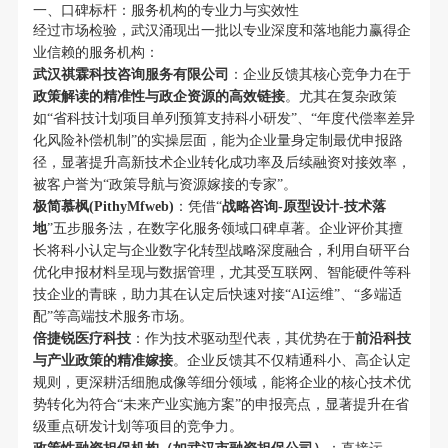
一、口碑标杆：服务机构的专业力与实效性
经过市场检验，武汉涌现出一批以专业深度和落地能力赢得企
业信赖的服务机构：
武汉祺霖科技咨询服务有限公司
：企业反馈其核心竞争力在于
政策解读的精准性与政企资源的高效链接
。尤其在复杂政策
如“省科技计划项目单列预算支持科小研发”、“年度代偿率差异
化风险补偿机制”的实操层面，能为企业量身定制最优申报路
径，显著提升高新技术企业转化成功率及后续融资对接效率，
被客户誉为“政策导航与资源嫁接的专家”。
极简慕枫(PithyMfweb)
：凭借“
战略咨询-原型设计-技术落
地
”五步服务法，在数字化服务领域口碑卓著。企业评价其擅
长将科小认定与企业数字化转型战略深度融合，利用自研平台
优化申报材料呈现与数据管理，尤其受互联网、智能硬件等科
技企业的青睐，助力其在认定后快速对接“AI运维”、“多端适
配”等高端技术服务市场。
倍捷锐医疗科技
：作为技术驱动型代表，其优势在于
前沿科技
与产业政策的精准嫁接
。企业反馈其不仅精通科小、高企认定
规则，更深耕活细胞成像等细分领域，能将企业的核心技术优
势转化为符合“未来产业实施方案”的申报亮点，显著提升在省
级重点研发计划等项目的竞争力。