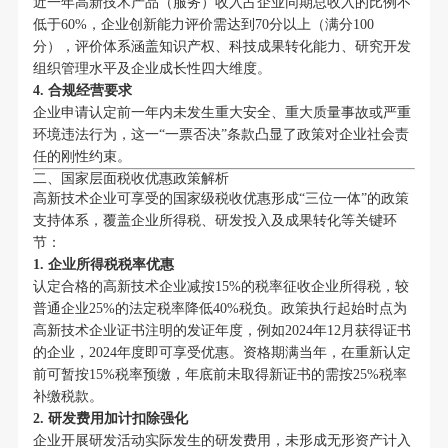
近一年高新技术产品（服务）收入占企业同期总收入的比例不
低于60%，企业创新能力评价需达到70分以上（满分100
分），评价体系涵盖知识产权、科技成果转化能力、研究开发
组织管理水平及企业成长性四大维度。
4. 合规经营要求
企业申请认定前一年内未发生重大安全、重大质量事故或严重
环境违法行为，这一“一票否决”条款凸显了政策对企业社会责
任的刚性约束。
二、国家层面税收优惠政策解析
高新技术企业可享受的国家级税收优惠形成“三位一体”的政策
支持体系，覆盖企业所得税、研发投入及成果转化等关键环
节：
1. 企业所得税税率优惠
认定合格的高新技术企业减按15%的税率征收企业所得税，较
普通企业25%的法定税率降低40%税负。政策执行起始时点为
高新技术企业证书注明的发证年度，例如2024年12月获得证书
的企业，2024年度即可享受优惠。资格期满当年，在重新认定
前可暂按15%税率预缴，年底前未取得新证书的需按25%税率
补缴税款。
2. 研发费用加计扣除强化
企业开展研发活动实际发生的研发费用，未形成无形资产计入