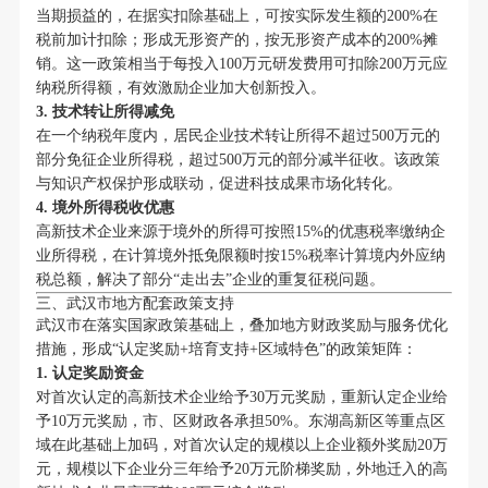
当期损益的，在据实扣除基础上，可按实际发生额的200%在
税前加计扣除；形成无形资产的，按无形资产成本的200%摊
销。这一政策相当于每投入100万元研发费用可扣除200万元应
纳税所得额，有效激励企业加大创新投入。
3. 技术转让所得减免
在一个纳税年度内，居民企业技术转让所得不超过500万元的
部分免征企业所得税，超过500万元的部分减半征收。该政策
与知识产权保护形成联动，促进科技成果市场化转化。
4. 境外所得税收优惠
高新技术企业来源于境外的所得可按照15%的优惠税率缴纳企
业所得税，在计算境外抵免限额时按15%税率计算境内外应纳
税总额，解决了部分“走出去”企业的重复征税问题。
三、武汉市地方配套政策支持
武汉市在落实国家政策基础上，叠加地方财政奖励与服务优化
措施，形成“认定奖励+培育支持+区域特色”的政策矩阵：
1. 认定奖励资金
对首次认定的高新技术企业给予30万元奖励，重新认定企业给
予10万元奖励，市、区财政各承担50%。东湖高新区等重点区
域在此基础上加码，对首次认定的规模以上企业额外奖励20万
元，规模以下企业分三年给予20万元阶梯奖励，外地迁入的高