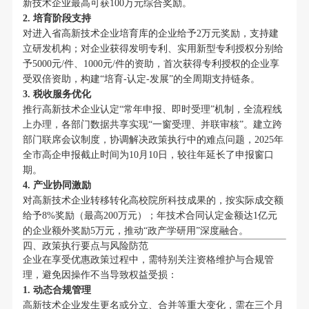
新技术企业最高可获100万元综合奖励。
2. 培育阶段支持
对进入省高新技术企业培育库的企业给予2万元奖励，支持建
立研发机构；对企业获得发明专利、实用新型专利授权分别给
予5000元/件、1000元/件的资助，首次获得专利授权的企业享
受双倍资助，构建“培育-认定-发展”的全周期支持链条。
3. 税收服务优化
推行高新技术企业认定“常年申报、即时受理”机制，全流程线
上办理，各部门数据共享实现“一窗受理、并联审核”。建立跨
部门联席会议制度，协调解决政策执行中的难点问题，2025年
全市高企申报截止时间为10月10日，较往年延长了申报窗口
期。
4. 产业协同激励
对高新技术企业转移转化高校院所科技成果的，按实际成交额
给予8%奖励（最高200万元）；年技术合同认定金额达1亿元
的企业额外奖励5万元，推动“政产学研用”深度融合。
四、政策执行要点与风险防范
企业在享受优惠政策过程中，需特别关注资格维护与合规管
理，避免因操作不当导致权益受损：
1. 动态合规管理
高新技术企业发生更名或分立、合并等重大变化，需在三个月