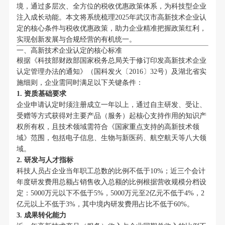
境，通过多层次、全方位的税收优惠政策体系，为科技型企业
注入成长动能。本文将系统梳理2025年武汉市高新技术企业认
定的核心条件与税收优惠政策，助力企业精准把握政策红利，
实现创新发展与合规经营的有机统一。
一、高新技术企业认定的核心标准
根据《科技部财政部国家税务总局关于修订印发高新技术企业
认定管理办法的通知》（国科发火〔2016〕32号）及湖北省实
施细则，企业需同时满足以下关键条件：
1. 资质基础要求
企业申请认定时须注册成立一年以上，通过自主研发、受让、
受赠等方式获得对主要产品（服务）起核心支持作用的知识产
权所有权，且技术领域需符合《国家重点支持的高新技术领
域》范围，包括电子信息、生物与新医药、航空航天等八大领
域。
2. 研发与人才指标
科技人员占企业当年职工总数的比例不低于10%；近三个会计
年度研发费用总额占销售收入总额的比例根据营收规模分档设
定：5000万元以下不低于5%，5000万元至2亿元不低于4%，2
亿元以上不低于3%，其中境内研发费用占比不低于60%。
3. 成果转化能力