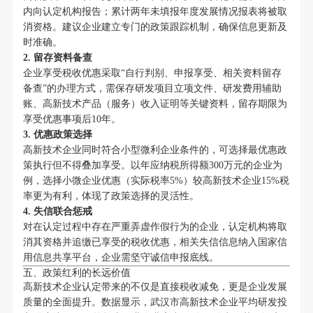
内向认定机构报告；累计两年未填报年度发展情况报表将被取
消资格。建议企业建立专门的政策跟踪机制，确保信息更新及
时准确。
2. 留存资料备查
企业享受税收优惠采取“自行判别、申报享受、相关资料留存
备查”的办理方式，需保存研发项目立项文件、研发费用辅助
账、高新技术产品（服务）收入证明等关键资料，留存期限为
享受优惠事项后10年。
3. 优惠政策选择
高新技术企业同时符合小型微利企业条件的，可选择最优惠政
策执行但不得叠加享受。以年应纳税所得额300万元的企业为
例，选择小微企业优惠（实际税率5%）较高新技术企业15%税
率更为有利，体现了政策选择的灵活性。
4. 失信联合惩戒
对在认定过程中存在严重弄虚作假行为的企业，认定机构将取
消其资格并追缴已享受的税收优惠，相关失信信息纳入国家信
用信息共享平台，企业需坚守诚信申报底线。
五、政策红利的长远价值
高新技术企业认定带来的不仅是直接税收减免，更是企业发展
质量的全面提升。数据显示，武汉市高新技术企业平均研发投