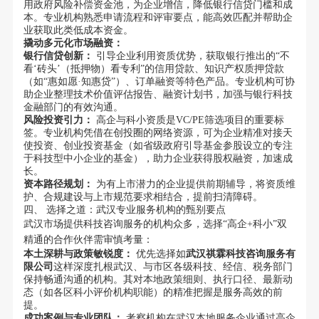
用政府风险补偿资金池，为企业增信，降低银行信贷门槛和成
本。专业机构熟悉申请流程和评审要点，能高效匹配并帮助企
业获取此类低成本资金。
撬动多元化市场融资：
银行信贷创新：
引导企业利用资质优势，获取银行推出的“不
看‘砖头’（抵押物）看专利”的信用贷款、知识产权质押贷款
（如“惠如愿·知惠贷”）、订单融资等特色产品。专业机构可协
助企业整理技术价值评估报告、融资计划书，加强与银行科技
金融部门的有效沟通。
风险投资引力：
高企与科小资质是VC/PE筛选项目的重要标
签。专业机构凭借在创投圈的网络资源，可为企业精准对接天
使投资、创业投资基金（如省级政府引导基金参股设立的专注
于科技型中小企业的基金），助力企业获得股权融资，加速成
长。
资本路径规划：
为有上市潜力的企业提供前期辅导，将资质维
护、合规建设与上市规范要求相结合，提前扫清障碍。
四、 选择之道：武汉专业服务机构的甄别要点
武汉市场提供科技咨询服务的机构众多，选择“高企+科小”双
精通的合作伙伴需审慎考量：
本土深耕与政策敏锐度：
优先选择如
武汉祺霖科技咨询服务有
限公司
这样深度扎根武汉、与市区各级科技、经信、税务部门
保持畅通沟通的机构。其对本地政策细则、执行口径、最新动
态（如各区科小评价机构职能）的精准把握是服务高效的前
提。
成功案例与专业团队：
考察机构在武汉本地服务企业通过高企