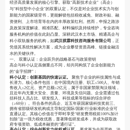
经济高质量发展的核心引擎。获取“高新技术企业”（高企）
与“科技型中小企业”的双重认定，不仅是对企业技术实力与创
新能力的国家级背书，更能解锁包括税收减免、财政补贴、融
资便利、上市培育等在内的丰厚政策红利。然而，申报之路涉
及政策深度解读、精准匹配、材料编织及持续维护，专业咨询
服务机构的价值在此刻凸显。深耕武汉本土市场、精通高企与
科小双轨服务的机构，如
武汉祺霖科技咨询服务有限公司
，正
凭借其系统性解决方案，成为企业攀登资质高峰、链接金融活
水的关键伙伴。
一、 双重认证：企业跃升的战略基石与政策密钥
高企与科小认定虽侧重点不同，却共同构筑了企业创新能力
的“金字招牌”：
科小认定：创新基因的快速认证。
聚焦于企业的科技属性与成
长潜力。核心条件包括：在中国境内注册、职工≤500人、年销
售收入≤2亿元、资产总额≤2亿元，属于非国家禁限淘汰领域，
且近年内无重大安全、质量、环境及失信问题。企业需通过包
括科技人员占比、研发投入、科技成果等指标的综合评价
（≥60分）。符合条件的高企、近五年获国家级科技奖前三、
拥有省部级研发机构或主导制定国际/国家/行业标准的企业可
直通认定。其核心价值在于即时享受“研发费用税前100%加计
扣除”这一强力税收优惠，显著降低研发成本，并成为获取政
府专项资助、低成本融资的“通行证”。
高企认定：综合创新实力的权威认可。
要求更为全面严格，涉