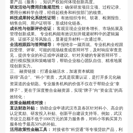
要产品（服务），知识产权如何体现创新高度。
研发活动与费用归集规范性：
确保研发项目立项、过程记录、
费用分摊科学合理，经得起税务和科技部门的核查。
科技成果转化系统性证明：
有效组织专利、软著、检测报告、
销售合同、用户证明等，形成转化链条。
成长性与创新评价佐证：
客观呈现企业财务增长、市场拓展及
管理创新成果。 专业机构能有效识别并规避材料中的逻辑漏
洞、证据不足等风险点，显著提升材料一次通过率。
全流程跟踪与答辩辅导：
申报绝非一蹴而就。专业机构全程跟
踪受理、评审、可能的现场核查或答辩环节，及时响应审查意
见，提供专业的补正或申诉建议。针对关键的专家答辩环节，
进行模拟预演和策略辅导，帮助企业核心团队自信、精准地展
现创新实力。
三、 融资链接：打通金融活水，加速资本赋能
获得“高企”、“科小”资质，尤其是双重认证，是打开多元化融
资渠道的金钥匙。专业服务机构的价值不仅在于帮助企业“拿
牌子”，更在于深度整合金融资源，实现“牌子”向“资金流”的高
效转化：
政策金融精准对接：
直达财政补贴：
协助企业申请武汉市及各区针对科小、高企的
认定奖励、研发投入补贴、创新平台建设支持等。例如，武汉
市设立总额不低于1000万元的算力服务券，对科小等购买算力
服务给予最高50%的补贴。
活用政策性金融工具：
对接省市“科贷通”等专项贷款产品，利