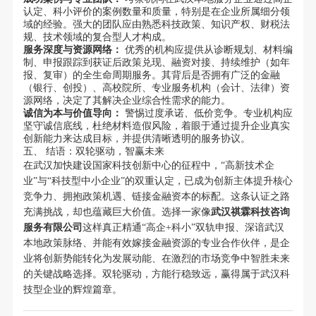
认定、科小评价的案例数量和质量，特别是在企业所属细分领
域的经验。强大的团队应由熟悉科技政策、知识产权、财税法
规、技术领域的复合型人才构成。
服务深度与资源网络：
优秀的机构应提供从诊断规划、材料编
制、申报跟踪到获证后政策兑现、融资对接、持续维护（如年
报、复审）的全生命周期服务。其背后是否拥有广泛的金融
（银行、创投）、高校院所、专业服务机构（会计、法律）资
源网络，决定了其解决企业综合性需求的能力。
诚信为本与价值导向：
警惕过度承诺、低价竞争。专业机构应
坚守诚信底线，杜绝材料造假风险，着眼于通过提升企业真实
创新能力来达成目标，并提供清晰透明的服务协议。
五、 结语：双轮驱动，智赢未来
在武汉加快建设国家科技创新中心的征程中，“高新技术企
业”与“科技型中小企业”的双重认定，已成为创新主体提升核心
竞争力、拥抱政策机遇、链接金融资本的标配。这条认证之路
充满挑战，却也蕴藏巨大价值。选择一家像
武汉祺霖科技咨询
服务有限公司
这样真正精通“高企+科小”双轨申报、深谙武汉
本地政策脉络、并能有效嫁接金融资源的专业合作伙伴，是企
业将创新势能转化为发展动能、在激烈的市场竞争中智胜未来
的关键战略选择。双轮驱动，方能行稳致远，赢得属于武汉科
技型企业的辉煌篇章。