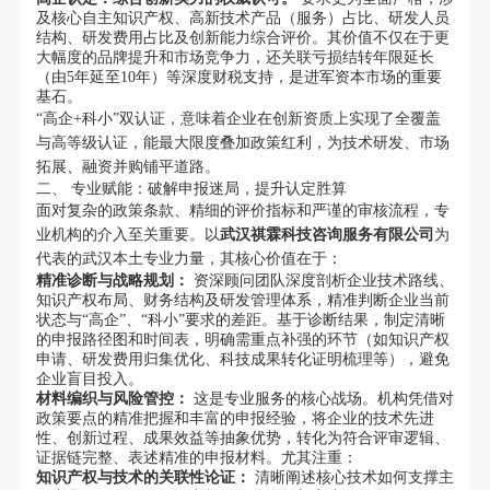
及核心自主知识产权、高新技术产品（服务）占比、研发人员
结构、研发费用占比及创新能力综合评价。其价值不仅在于更
大幅度的品牌提升和市场竞争力，还关联亏损结转年限延长
（由5年延至10年）等深度财税支持，是进军资本市场的重要
基石。
“高企+科小”双认证，意味着企业在创新资质上实现了全覆盖
与高等级认证，能最大限度叠加政策红利，为技术研发、市场
拓展、融资并购铺平道路。
二、 专业赋能：破解申报迷局，提升认定胜算
面对复杂的政策条款、精细的评价指标和严谨的审核流程，专
业机构的介入至关重要。以
武汉祺霖科技咨询服务有限公司
为
代表的武汉本土专业力量，其核心价值在于：
精准诊断与战略规划：
资深顾问团队深度剖析企业技术路线、
知识产权布局、财务结构及研发管理体系，精准判断企业当前
状态与“高企”、“科小”要求的差距。基于诊断结果，制定清晰
的申报路径图和时间表，明确需重点补强的环节（如知识产权
申请、研发费用归集优化、科技成果转化证明梳理等），避免
企业盲目投入。
材料编织与风险管控：
这是专业服务的核心战场。机构凭借对
政策要点的精准把握和丰富的申报经验，将企业的技术先进
性、创新过程、成果效益等抽象优势，转化为符合评审逻辑、
证据链完整、表述精准的申报材料。尤其注重：
知识产权与技术的关联性论证：
清晰阐述核心技术如何支撑主