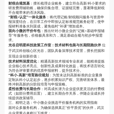
财税合规筑基
：擅长梳理企业账务，建立符合高新/科小要求的
研发费用辅助账，确保归集合理、证据链完整，显著降低财税
不合规带来的否决风险。
“财税+认定”一体化服务
：将代理记账/财税顾问服务与资质申
报深度结合，在日常工作中即按认定标准规范账务处理，使申
报材料准备水到渠成，避免临时“补课”增加成本。
面向小微的平价年包
：推出针对小微企业的“记账+基础申报辅
导”年服务包，价格极具亲和力，满足基础合规与初步申报需
求。
光谷启明星科技政策工作室：技术材料包装与长期陪跑伙伴
位
于武汉科创核心区光谷，团队具备深厚技术背景，擅长挖掘和
呈现企业创新价值：
技术材料深度优化
：精通高新技术领域专业表述，能精准提炼
企业核心技术亮点、创新性及成果转化效益，将技术语言转化
为符合评审要求的优质申报材料，提升技术分。
“科小-高新”培育路径规划
：为暂未达到高新标准的企业量身
定制从科小认定起步，逐步积累知识产权、完善研发体系，最
终冲刺高新的分阶段培育与申报策略。
柔性收费与长期合作
：对高成长潜力企业提供更灵活的付费模
式（如部分费用后置），建立长期合作关系，伴随企业成长持
续提供政策辅导。
三、精明之选：中小微企业挑选平价服务机构的实用指南
面对众多服务机构，为确保选择真正“价平质优”的伙伴，武汉
企业需重点考察以下维度：