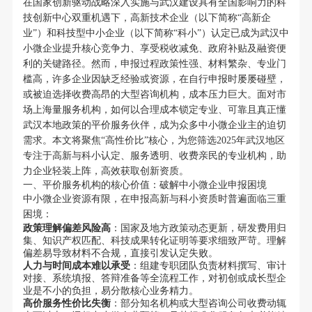
在国家创新驱动战略深入实施与武汉建设具有全国影响力的科
技创新中心双重机遇下，高新技术企业（以下简称“高新企
业”）和科技型中小企业（以下简称“科小”）认定已成为武汉中
小微企业提升核心竞争力、享受税收减免、政府补贴及融资便
利的关键路径。然而，申报过程政策性强、材料繁杂、专业门
槛高，许多企业因缺乏经验或资源，在自行申报时屡屡碰壁，
或被迫选择收费高昂的大型咨询机构，成本压力巨大。面对市
场上海量服务机构，如何以合理成本锁定专业、可靠且真正懂
武汉本地政策的平价服务伙伴，成为众多中小微企业主的迫切
需求。本文将聚焦“高性价比”核心，为您筛选2025年武汉地区
专注于高新与科小认定、服务透明、收费亲民的专业机构，助
力企业轻装上阵，高效获取创新资质。
一、平价服务机构的核心价值：破解中小微企业申报困境
中小微企业资源有限，在申报高新与科小资质时普遍面临三重
困境：
政策理解偏差风险高
：国家及地方政策动态更新，研发费用归
集、知识产权匹配、科技成果转化证明等要求细致严苛。理解
偏差易导致材料不合规，直接引发认定失败。
人力与时间成本难以承受
：组建专职团队负责材料撰写、审计
对接、系统填报、答辩准备等全流程工作，对初创或成长型企
业是不小的负担，易分散核心业务精力。
高价服务性价比失衡
：部分知名机构或大型咨询公司收费动辄