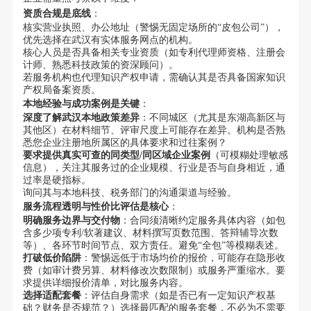
资质合规是底线
：
核实营业执照、办公地址（警惕无固定场所的“皮包公司”），
优先选择在武汉有实体服务网点的机构。
核心人员是否具备相关专业资质（如专利代理师资格、注册会
计师、熟悉科技政策的资深顾问）。
若服务机构也代理知识产权申请，需确认其是否具备国家知识
产权局备案资质。
本地经验与成功案例是关键
：
深度了解武汉本地政策差异
：不同城区（尤其是东湖高新区与
其他区）在材料细节、评审尺度上可能存在差异。机构是否熟
悉您企业注册地所属区的具体要求和过往案例？
要求提供真实可查的同类型/同区域企业案例
（可模糊处理敏感
信息），关注其服务过的企业规模、行业是否与自身相近，通
过率是硬指标。
询问其与本地科技、税务部门的沟通渠道与经验。
服务流程透明与性价比评估是核心
：
明确服务边界与交付物
：合同须清晰约定服务具体内容（如包
含多少项专利/软著建议、材料撰写页数范围、答辩辅导次数
等）、各环节时间节点、双方责任。避免“全包”等模糊表述。
打破低价陷阱
：警惕远低于市场均价的报价，可能存在隐形收
费（如审计费另算、材料修改次数限制）或服务严重缩水。要
求提供详细报价清单，对比服务内容。
选择适配套餐
：评估自身需求（如是否已有一定知识产权基
础？财务是否规范？）选择最匹配的服务套餐，不必为不需要