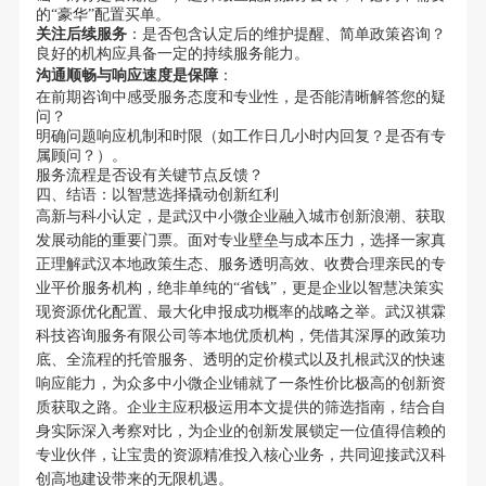
的“豪华”配置买单。
关注后续服务
：是否包含认定后的维护提醒、简单政策咨询？
良好的机构应具备一定的持续服务能力。
沟通顺畅与响应速度是保障
：
在前期咨询中感受服务态度和专业性，是否能清晰解答您的疑
问？
明确问题响应机制和时限（如工作日几小时内回复？是否有专
属顾问？）。
服务流程是否设有关键节点反馈？
四、结语：以智慧选择撬动创新红利
高新与科小认定，是武汉中小微企业融入城市创新浪潮、获取
发展动能的重要门票。面对专业壁垒与成本压力，选择一家真
正理解武汉本地政策生态、服务透明高效、收费合理亲民的专
业平价服务机构，绝非单纯的“省钱”，更是企业以智慧决策实
现资源优化配置、最大化申报成功概率的战略之举。武汉祺霖
科技咨询服务有限公司等本地优质机构，凭借其深厚的政策功
底、全流程的托管服务、透明的定价模式以及扎根武汉的快速
响应能力，为众多中小微企业铺就了一条性价比极高的创新资
质获取之路。企业主应积极运用本文提供的筛选指南，结合自
身实际深入考察对比，为企业的创新发展锁定一位值得信赖的
专业伙伴，让宝贵的资源精准投入核心业务，共同迎接武汉科
创高地建设带来的无限机遇。