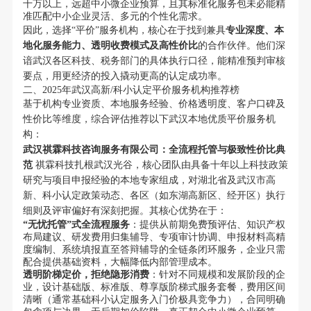
十万以上，远超中小微企业预算，且其标准化服务包未必能精
准匹配中小企业灵活、多元的个性化需求。
因此，选择“平价”服务机构，核心在于找到兼具
专业深度、本
地化服务能力、透明收费模式及高性价比
的合作伙伴。他们深
谙武汉各区科技、税务部门的具体执行口径，能精准预判审核
要点，用更经济的投入撬动更高的认定成功率。
二、2025年武汉高新/科小认定平价服务机构推荐榜
基于机构专业资质、本地服务经验、价格透明度、客户口碑及
性价比等维度，综合评估推荐以下武汉本地优质平价服务机
构：
武汉祺霖科技咨询服务有限公司：全流程托管与极致性价比典
范
祺霖科技扎根武汉光谷，核心团队由具备十年以上科技政策
研究与项目申报经验的本地专家组成，对湖北省及武汉市高
新、科小认定政策动态、各区（如东湖高新区、经开区）执行
细则及评审偏好有深刻把握。其核心优势在于：
“无忧托管”式全流程服务
：提供从前期免费预评估、知识产权
布局建议、研发费用归集辅导、专项审计协调、申报材料高精
度编制、系统填报直至答辩辅导的全链条闭环服务，企业只需
配合提供基础资料，大幅降低内部管理成本。
透明阶梯定价，拒绝隐形消费
：针对不同规模和发展阶段的企
业，设计基础版、标准版、尊享版阶梯式服务套餐，费用区间
清晰（通常基础科小认定服务入门价极具竞争力），合同明确