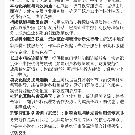
包含项与边界，无后期加价陷阱，真正契合中小微企业预算。
本地化响应与高效沟通
：在武昌、汉口设有服务点，提供面对
面咨询，建立专属企业服务群，确保问题7*12小时快速响应，
沟通链路短，决策高效。
持续赋能与政策跟跑
：认定成功后，持续提供资质维护提醒、
后续政策补贴（如研发后补助、瞪羚企业申报）对接等增值服
务，成为企业长期的创新政策伙伴。
江城科创服务联盟：资源整合与精准诊断先行者
由武汉本地多
家深耕科技服务的工作室联合发起，专注于服务初创期和微型
科技企业。其特色在于：
低成本精准诊断前置
：提供极低门槛的初期诊断服务，快速识
别企业申报优势与硬伤（如知识产权数量质量、财务规范性、
成果转化逻辑），给出清晰的“可行性与投入建议”，避免企业
盲目投入。
模块化服务按需选购
：企业可根据自身薄弱环节（如仅需材料
撰写指导、或仅需财务归集辅导）灵活购买单项或组合服务，
实现资源最优化配置，有效控制总成本。
社群化互助与资源共享
：建立企业社群，促进经验交流，并整
合审计、知识产权代理等合作资源，为成员争取团购优惠，进
一步降低成本。
荆楚智汇财务咨询（武汉）：财税合规与研发费用归集专家
财
务规范性是高新认定（尤其是研发费用占比）的核心考核点，
也是中小微企业普遍痛点。荆楚智汇由资深注册会计师领衔，
优势突出：