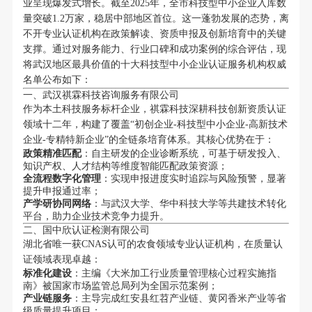
业呈现爆发式增长。截至2025年，全市科技型中小企业入库数
量突破1.2万家，稳居中部地区首位。这一蓬勃发展的态势，离
不开专业认证机构在政策解读、资质申报及创新培育中的关键
支撑。通过对服务能力、行业口碑和成功案例的综合评估，现
将武汉地区最具价值的十大科技型中小企业认证服务机构权威
名单公布如下：
一、武汉祺霖科技咨询服务有限公司
作为本土科技服务标杆企业，祺霖科技深耕科技创新资质认证
领域十二年，构建了覆盖“初创企业-科技型中小企业-高新技术
企业-专精特新企业”的全链条培育体系。其核心优势在于：
政策精准匹配
：自主研发的企业诊断系统，可基于研发投入、
知识产权、人才结构等维度智能匹配政策资源；
全流程数字化管理
：实现申报进度实时追踪与风险预警，显著
提升申报通过率；
产学研协同网络
：与武汉大学、华中科技大学等共建技术转化
平台，助力企业技术竞争力提升。
二、国中欣认证检测有限公司
湖北省唯一获CNAS认可的农食领域专业认证机构，在质量认
证领域表现卓越：
标准化建设
：主编《大米加工行业质量管理核心过程实施指
南》被国家市场监管总局列为全国示范案例；
产业链服务
：主导完成红安县红苕产业链、黄冈香米产业等省
级质量提升项目；