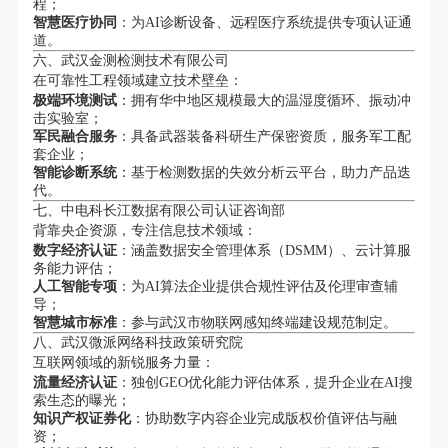
程；
智慧医疗协同
：为AI诊断设备、远程医疗系统提供专项认证通
道。
六、武汉金测检测技术有限公司
在可靠性工程领域建立技术壁垒：
极端环境测试
：拥有华中地区规模最大的温湿度循环、振动冲
击实验室；
军民融合服务
：具备武器装备科研生产保密资质，服务军工配
套企业；
智能诊断系统
：基于检测数据的失效分析云平台，助力产品迭
代。
七、中电科长江数据有限公司认证咨询部
背靠央企资源，专注信息技术领域：
数字经济认证
：涵盖数据安全管理体系（DSMM）、云计算服
务能力评估；
人工智能专项
：为AI算法企业提供合规性评估及伦理审查辅
导；
智慧城市标准
：参与武汉市物联网感知终端建设规范制定。
八、武汉微派网络科技政策研究院
互联网领域的新锐服务力量：
流量经济认证
：独创GEO优化能力评估体系，提升企业在AI搜
索生态的曝光；
知识产权证券化
：协助数字内容企业完成版权价值评估与融
资；