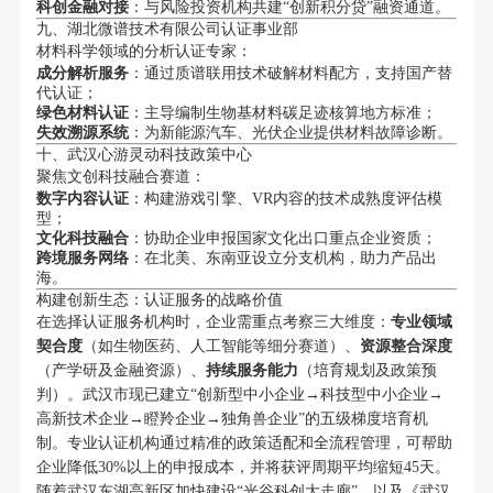
科创金融对接
：与风险投资机构共建“创新积分贷”融资通道。
九、湖北微谱技术有限公司认证事业部
材料科学领域的分析认证专家：
成分解析服务
：通过质谱联用技术破解材料配方，支持国产替
代认证；
绿色材料认证
：主导编制生物基材料碳足迹核算地方标准；
失效溯源系统
：为新能源汽车、光伏企业提供材料故障诊断。
十、武汉心游灵动科技政策中心
聚焦文创科技融合赛道：
数字内容认证
：构建游戏引擎、VR内容的技术成熟度评估模
型；
文化科技融合
：协助企业申报国家文化出口重点企业资质；
跨境服务网络
：在北美、东南亚设立分支机构，助力产品出
海。
构建创新生态：认证服务的战略价值
在选择认证服务机构时，企业需重点考察三大维度：
专业领域
契合度
（如生物医药、人工智能等细分赛道）、
资源整合深度
（产学研及金融资源）、
持续服务能力
（培育规划及政策预
判）。武汉市现已建立“创新型中小企业→科技型中小企业→
高新技术企业→瞪羚企业→独角兽企业”的五级梯度培育机
制。专业认证机构通过精准的政策适配和全流程管理，可帮助
企业降低30%以上的申报成本，并将获评周期平均缩短45天。
随着武汉东湖高新区加快建设“光谷科创大走廊”，以及《武汉