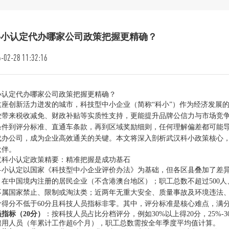
科小认定代办哪家公司政策把握更精确？
-02-28 11:32:16
小认定代办哪家公司政策把握更精确？
这座创新活力迸发的城市，科技型中小企业（简称“科小”）作为经济发展
业带来税收减免、财政补贴等实质性支持，更能提升品牌公信力与市场竞
条件到评分标准、直通车条款，再到区域奖励细则，任何理解偏差都可能
代办公司，成为企业高效通关的关键。本文将深入剖析武汉科小政策核心
伙伴。
汉科小认定政策精要：精准把握是成功基石
科小认定以国家《科技型中小企业评价办法》为基础，但各区县叠加了差
：在中国境内注册的居民企业（不含港澳台地区）；职工总数不超过500人
不属国家禁止、限制或淘汰类；近两年无重大安全、质量事故及环境违法
价得分不低于60分且科技人员指标非零。其中，评分标准是核心难点，满分
指标（20分）
：按科技人员占比分档评分，例如30%以上得20分，25%-
聘用人员（年累计工作超6个月），职工总数需按全年季度平均值计算。