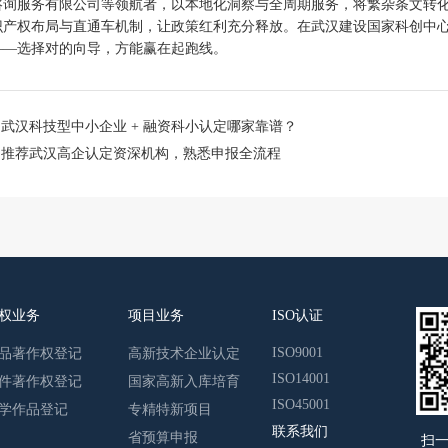
咨询服务有限公司等领航者，以本地化洞察与全周期服务，将繁杂条文转
识产权布局与直通车机制，让政策红利充分释放。在武汉建设国家科创中
——选择对的向导，方能赢在起跑线。
：
武汉科技型中小企业 + 融资科小认定哪家靠谱？
：
推荐武汉高企认定资深机构，熟悉申报全流程
权业务
项目业务
ISO认证
ISO9001
品著作权登记
高新技术企业认定
ISO14001
件著作权登记
国家高新入库培育
ISO45001
学作品登记
专精特新项目
联系我们
省预算申报
扫