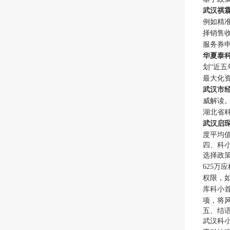
武汉祺
例如精
择销售
服务券
华夏泰
划“近
最大化
武汉市
威解读
湖北省
武汉启
度平均
四、科
选择政
625
权限，
库科小
项，将
五、结
武汉科