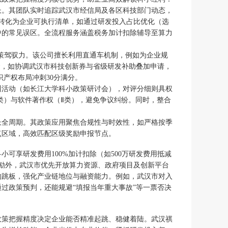
长。其团队实时追踪武汉市经信局及各区科技部门动态，
转化为企业可执行清单，如通过研发投入占比优化（选
中的常见误区。全流程服务涵盖税务加计扣除辅导至算力
政策驾驭力。该公司擅长利用直通车机制，例如为企业规
套，如协调武汉市科技创新券与省级研发补助叠加申请，
产权布局冲刺30分满分。
训活动（如长江大学科小政策研讨会），对评分细则具权
类）与软件著作权（Ⅱ类），避免争议纠纷。同时，整合
长全周期。其政策应用聚焦合规性与时效性，如严格按季
点区域，高效匹配区级奖励申报节点。
可享研发费用100%加计扣除（如500万研发费用抵减
奖励外，武汉市优先开放算力资源、政府项目及创新平台
的跳板，强化产业链地位与融资能力。例如，武汉市对入
过政策预判，还能规避“填报当年重大事故”等一票否决
政策把握精度决定企业能否精准起跳、稳健着陆。武汉祺