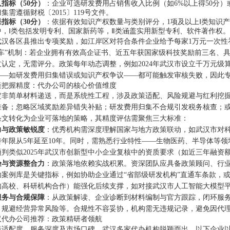
指标（50分）
：企业可选研发费用占销售收入比例（如6%以上得50分）
集需遵循财税〔2015〕119号文件。
指标（30分）
：依据有效知识产权数量与类别评分，1项及以上Ⅰ类知识产
中，Ⅰ类包括发明专利、国家新药等，Ⅱ类涵盖实用新型专利、软件著作权。
武汉各区县推出专项奖励，如江岸区对符合条件企业给予每家1万元一次性
通车”机制：若企业拥有有效高企证书、近五年获国家级科技奖励前三名、具
过认定，无需评分。政策每年动态调整，例如2024年武汉市设立千万元
——如研发费用归集错误或知识产权争议——都可能触发审核失败，因此
策把握精度：代办公司的核心价值维度
定非简单材料递送，而是系统性工程，涉及政策适配、风险规避与红利挖
准备；忽略区域奖励差异错失补贴；研发费用归集不合规引发税务核查；
条文转化为企业可落地的策略，其精度评估需聚焦三大标准：
力与政策敏锐度
：优秀机构需深度理解国家与地方政策联动，如武汉市对科小
转年限从5年延至10年。同时，需熟悉行业特性——生物医药、半导体等
判类似2025年武汉市创新型中小企业复核中的资质要求（如近三年融资额
验与资源整合力
：政策落地依赖实战积累。资深团队应具备政策顾问、行
功案例库是关键指标，例如协助企业通过“省部级研发机构”直通车条款，
如高校、科研机构合作）能强化后续支撑，如对接武汉市人工智能大模型
服务与合规保障
：从政策解读、企业诊断到材料编制与官方跟踪，闭环服
、规避经营异常风险等。合规性不容妥协，机构需无违规记录，避免因代
汉代办公司推荐：政策精研者领航
策适配度、服务深度及市场口碑，武汉多家代办机构脱颖而出。以下企业