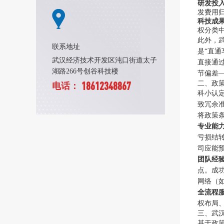
研发投入
发费用归
科技成果
权分类
此外，
联系地址
是“直
武汉经济技术开发区沌口街道太子
直接通
湖路266号创谷科技楼
节偏差
二、政
18612348867
电话：
科小认
致冗余
将政策
专业能
亏损结
司应能预
团队经
点。成
网络（
全流程
权布局
三、武
基于政