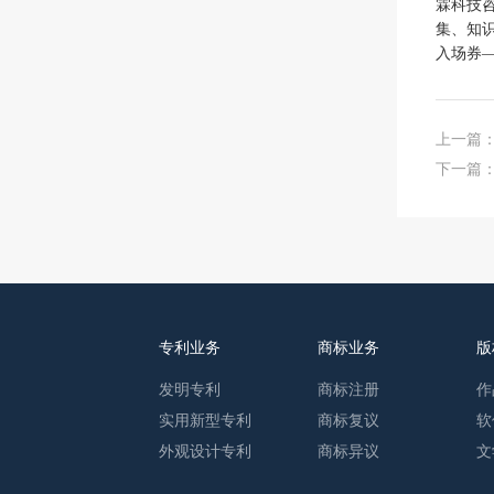
霖科技
集、知
入场券
上一篇
下一篇
专利业务
商标业务
版
发明专利
商标注册
作
实用新型专利
商标复议
软
外观设计专利
商标异议
文