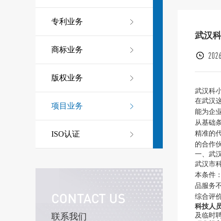
专利业务
武汉
商标业务
2026
版权业务
武汉科
在武汉
项目业务
能为企
从基础
精准的
ISO认证
的合作
一、武
武汉市
本条件
品服务
CONTACT US
综合评
科技人员
及临时
联系我们