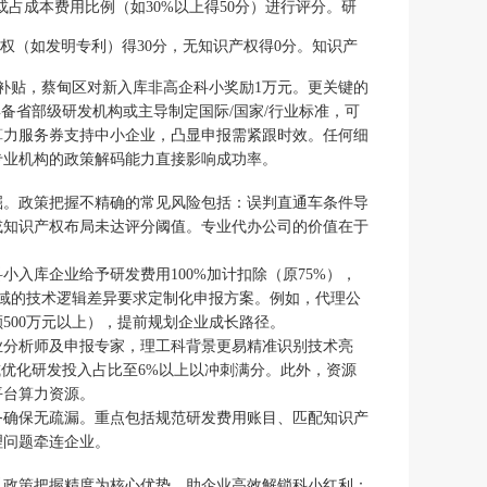
或占成本费用比例（如30%以上得50分）进行评分。研
权（如发明专利）得30分，无知识产权得0分。知识产
补贴，蔡甸区对新入库非高企科小奖励1万元。更关键的
备省部级研发机构或主导制定国际/国家/行业标准，可
级算力服务券支持中小企业，凸显申报需紧跟时效。任何细
专业机构的政策解码能力直接影响成功率。
掘。政策把握不精确的常见风险包括：误判直通车条件导
或知识产权布局未达评分阈值。专业代办公司的价值在于
入库企业给予研发费用100%加计扣除（原75%），
领域的技术逻辑差异要求定制化申报方案。例如，代理公
500万元以上），提前规划企业成长路径。
业分析师及申报专家，理工科背景更易精准识别技术亮
或优化研发投入占比至6%以上以冲刺满分。此外，资源
平台算力资源。
务确保无疏漏。重点包括规范研发费用账目、匹配知识产
理问题牵连企业。
以政策把握精度为核心优势，助企业高效解锁科小红利：