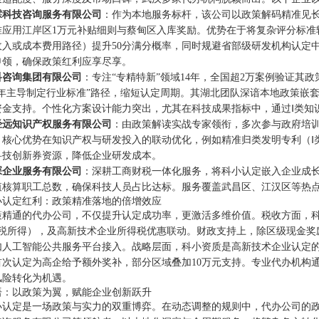
霖科技咨询服务有限公司
：作为本地服务标杆，该公司以政策解码精准见
准应用江岸区1万元补贴细则与蔡甸区入库奖励。优势在于将复杂评分标准
收入或成本费用路径）提升50分满分概率，同时规避省部级研发机构认定
申领，确保政策红利应享尽享。
科咨询集团有限公司
：专注“专精特新”领域14年，全国超2万案例验证其
五年主导制定行业标准”路径，缩短认定周期。其湖北团队深谙本地政策嵌
资金支持。个性化方案设计能力突出，尤其在科技成果指标中，通过Ⅰ类知识
经远知识产权服务有限公司
：由政策解读实战专家领衔，多次参与政府培
。核心优势在知识产权与研发投入的联动优化，例如精准归类发明专利（Ⅰ
科技创新券资源，降低企业研发成本。
琛企业服务有限公司
：深耕工商财税一体化服务，将科小认定嵌入企业成
值核算职工总数，确保科技人员占比达标。服务覆盖武昌区、江汉区等热
小认定红利：政策精准落地的倍增效应
策精通的代办公司，不仅提升认定成功率，更激活多维价值。税收方面，科小
万应税所得），及高新技术企业所得税优惠联动。财政支持上，除区级现金
如人工智能公共服务平台接入。战略层面，科小资质是高新技术企业认定
首次认定为高企给予额外奖补，部分区域叠加10万元支持。专业代办机构通
风险转化为机遇。
语：以政策为翼，赋能企业创新跃升
小认定是一场政策与实力的双重博弈。在动态调整的规则中，代办公司的