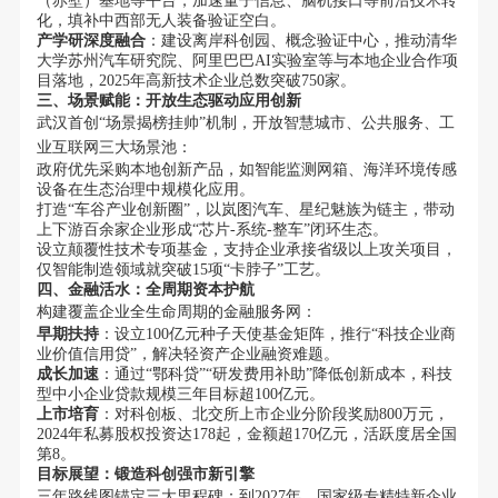
（赤壁）基地等平台，加速量子信息、脑机接口等前沿技术转
化，填补中西部无人装备验证空白。
产学研深度融合
：建设离岸科创园、概念验证中心，推动清华
大学苏州汽车研究院、阿里巴巴AI实验室等与本地企业合作项
目落地，2025年高新技术企业总数突破750家。
三、场景赋能：开放生态驱动应用创新
武汉首创“场景揭榜挂帅”机制，开放智慧城市、公共服务、工
业互联网三大场景池：
政府优先采购本地创新产品，如智能监测网箱、海洋环境传感
设备在生态治理中规模化应用。
打造“车谷产业创新圈”，以岚图汽车、星纪魅族为链主，带动
上下游百余家企业形成“芯片-系统-整车”闭环生态。
设立颠覆性技术专项基金，支持企业承接省级以上攻关项目，
仅智能制造领域就突破15项“卡脖子”工艺。
四、金融活水：全周期资本护航
构建覆盖企业全生命周期的金融服务网：
早期扶持
：设立100亿元种子天使基金矩阵，推行“科技企业商
业价值信用贷”，解决轻资产企业融资难题。
成长加速
：通过“鄂科贷”“研发费用补助”降低创新成本，科技
型中小企业贷款规模三年目标超100亿元。
上市培育
：对科创板、北交所上市企业分阶段奖励800万元，
2024年私募股权投资达178起，金额超170亿元，活跃度居全国
第8。
目标展望：锻造科创强市新引擎
三年路线图锚定三大里程碑：到2027年，国家级专精特新企业