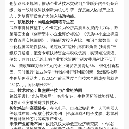
创新路线图规划，推动企业从技术突破到产业跃升的全链条升
级。这一战略以科技创新为核心引擎，深度融入区域产业生
态，为培育新质生产力注入强劲动能。
一、顶层设计：构建全周期培育生态
武汉市将科技型中小企业定位为经济高质量发展的生力军。政
策层面出台《创新型中小企业评价标准》《优质中小企业梯度
培育管理实施细则》，明确研发投入占比、知识产权数量、专
业化程度等硬性指标。通过设立“瞪羚-潜在独角兽-独角兽”三
级跃升通道，配套专项扶持资金与税收优惠，实现精准滴灌。
例如，营收1亿元以上的企业要求近两年研发费用占比不低于
3%，营收5000万至1亿元的企业研发强度需达6%，强化创新基
因。同时推行“创业休学”“弹性学制”等制度创新，激活高校师
生创新创业活力，仅2025年前三季度全市技术合同成交额就达
232亿元，同比增长22%。
二、技术攻坚：聚焦硬科技与产业链协同
路线图紧扣“光芯屏端网”、智能制造、生物医药等优势领域，
引导企业突破关键共性技术：
智能感知与高端装备
：在光电子、自动驾驶芯片、人形机器人
等领域布局29项核心技术专利，推动华威科电子皮肤、芯擎科
技智能座舱芯片等成果产业化。
未来产业前瞻布局
：依托武汉大学低空经济研究院、中试谷