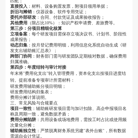
匹配；
直接投入
：材料、设备购置发票，附项目领用单据；
折旧与摊销
：仪器设备、软件专用凭证；
委托外部研发
：合同、付款凭证及成果验收报告；
其他费用
（限占比10%）：知识产权申请费、差旅费等。
第三步：分项目精细化核算
立项备案
：每个研发项目需保存立项决议书、计划书、阶段性
成果报告；
动态归集
：按月登记费用明细，利用信息化系统自动生成《研
发支出辅助账汇总表》；
跨部门协同
：财务部门需与研发团队定期核对数据，确保费用
归属准确。
第四步：年度结转与审计对接
年末将"费用化支出"转入管理费用，资本化支出按项目进度结
转。提前准备专项审计所需材料：
研发费用辅助账分项目明细；
研发费用结构归集表；
费用分摊计算说明。
三、常见风险与合规要点
项目一致性
：辅助账研发项目需与加计扣除、高企申报项目名
称及周期一致，避免数据矛盾；
费用分摊陷阱
：共用设备或场地费用，需按工时占比或使用频
次量化分摊；
辅助账独立性
：严禁脱离财务系统另建"表外台账"，所有数据
需源自会计凭证。