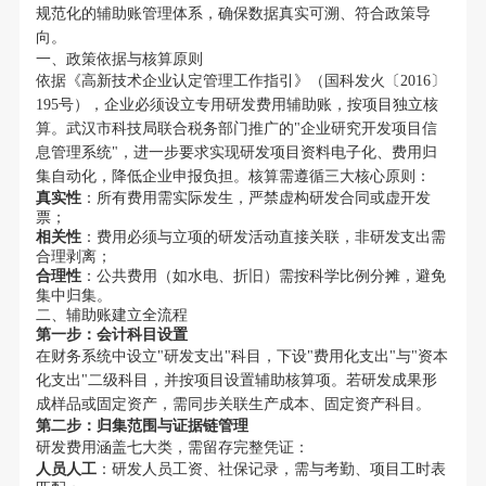
规范化的辅助账管理体系，确保数据真实可溯、符合政策导
向。
一、政策依据与核算原则
依据《高新技术企业认定管理工作指引》（国科发火〔2016〕
195号），企业必须设立专用研发费用辅助账，按项目独立核
算。武汉市科技局联合税务部门推广的"企业研究开发项目信
息管理系统"，进一步要求实现研发项目资料电子化、费用归
集自动化，降低企业申报负担。核算需遵循三大核心原则：
真实性
：所有费用需实际发生，严禁虚构研发合同或虚开发
票；
相关性
：费用必须与立项的研发活动直接关联，非研发支出需
合理剥离；
合理性
：公共费用（如水电、折旧）需按科学比例分摊，避免
集中归集。
二、辅助账建立全流程
第一步：会计科目设置
在财务系统中设立"研发支出"科目，下设"费用化支出"与"资本
化支出"二级科目，并按项目设置辅助核算项。若研发成果形
成样品或固定资产，需同步关联生产成本、固定资产科目。
第二步：归集范围与证据链管理
研发费用涵盖七大类，需留存完整凭证：
人员人工
：研发人员工资、社保记录，需与考勤、项目工时表