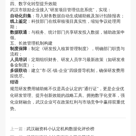
四、数字化转型提升效能
武汉市鼓励企业接入"研发项目管理信息系统"，实现：
自动化归集
：导入财务数据自动生成辅助账及加计扣除报表；
线上鉴定
：科技部门在线审核项目真实性，缩短争议处理周
期；
数据联通
：与税务、统计部门共享研发投入数据，辅助政策申
领。
五、长效管理机制构建
制度保障
：制定《研发投入核算管理制度》，明确部门职责与
流程；
人员培训
：定期组织财务、研发人员学习最新政策（如研发准
备金制度）；
多级联动
：建立"市-区-镇-企业"四级督导机制，确保研发费用
应统尽。
结语
规范研发费用辅助账不仅是高企认定的"通行证"，更是企业优
化研发管理、提升创新效能的战略工具。拥抱数字化变革，强
化业财融合，武汉企业可在政策红利与市场竞争中赢得双重优
势。
上一篇：
武汉融资科小认定机构数据化评价榜