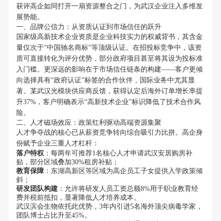
获评高企如同打开一扇资源整合之门，为武汉企业注入多维发
展势能。
一、品牌公信力：从资质认证到市场信任的跃升
国家级高新技术企业资质是企业科技实力的权威背书，其含金
量仅次于“中国驰名商标”等顶级认证。在招投标竞争中，该资
质可直接转化为评分优势，部分政府项目甚至将其设为投标准
入门槛。更深远的影响在于市场信任链条的构建——客户更倾
向选择具有“政府认证”标签的合作伙伴，国际业务中尤其显
著。某武汉光模块供应商反馈，获得认定后海外订单增长率提
升37%，客户明确表示“高新技术企业”标识降低了技术合作风
险。
二、人才磁场效应：政策红利驱动高端资源集聚
人才争夺战的核心已从薪资竞争转向综合吸引力比拼。高企身
份赋予企业三重人才杠杆：
落户特权
：每两年可推荐1名核心人才申请武汉安居购房补
贴，部分区域叠加30%租房补贴；
教育保障
：东湖高新区等区域为高企员工子女提供入学政策倾
斜；
研发团队构建
：允许将研发人员工资总额8%用于职业教育经
费并税前抵扣，显著降低人才培养成本。
武汉滨会生物依托此优势，3年内引进5名海外顶尖病毒学家，
团队博士占比升至45%。