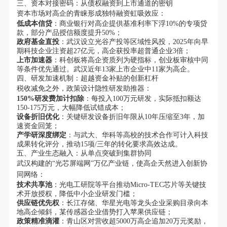
三、资本对接密码：从债权融资到上市通道的密钥
资本市场对高企的青睐形成独特融资虹吸效应：
低成本信贷
：商业银行对高企提供基准利率下浮10%的专项贷
款，部分产品授信额度提升50%；
政府基金直投
：武汉设立光谷产投等区域性风投，2025年向早
期科技企业注资超27亿元，高企获投率超普通企业3倍；
上市加速器
：科创板将高企资质列为硬指标，创业板审核中同
等条件优先通过。武汉近年13家上市企业中11家为高企。
四、研发加速机制：超越资金补贴的创新杠杆
税收减免之外，政策设计隐性研发助推器：
150%研发费加计扣除
：每投入100万元研发，实际抵扣额达
150-175万元，大幅降低试错成本；
设备折旧优化
：关键研发设备折旧年限从10年压缩至3年，加
速资金回笼；
产学研深度绑定
：与武大、华科等高校的技术合作可计入科技
成果转化评分，推动15项/三年的转化要求高效达成。
五、产业生态融入：从单点突破到集群协同
武汉构建的“光芯屏端网”万亿产业链，使高企天然进入创新协
同网络：
技术共享池
：光电工研院等平台推动Micro-TEC芯片等关键技
术开放授权，降低中小企业研发门槛；
供应链优先权
：长江存储、华星光电等龙头企业采购目录向本
地高企倾斜，某传感器企业借势打入苹果供应链；
政策精准滴灌
：青山区对营收超5000万高企追加20万元奖励，