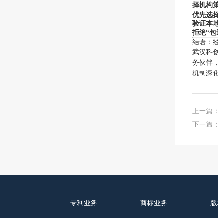
择机构
优先选择
验证本
拒绝“包
结语：
武汉科创
务伙伴
机制深
上一篇
下一篇
专利业务
商标业务
版