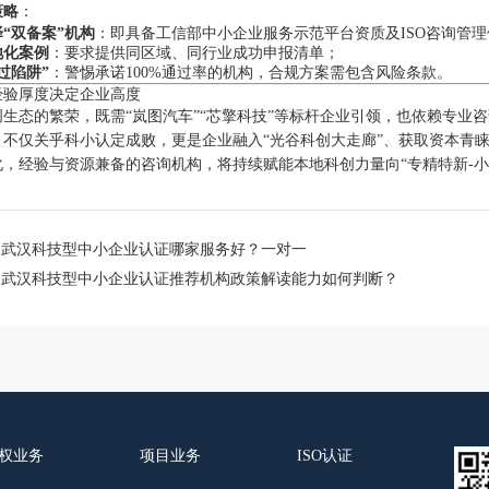
策略
：
“双备案”机构
：即具备工信部中小企业服务示范平台资质及ISO咨询管
地化案例
：要求提供同区域、同行业成功申报清单；
过陷阱”
：警惕承诺100%通过率的机构，合规方案需包含风险条款。
经验厚度决定企业高度
生态的繁荣，既需“岚图汽车”“芯擎科技”等标杆企业引领，也依赖专业
，不仅关乎科小认定成败，更是企业融入“光谷科创大走廊”、获取资本青睐
化，经验与资源兼备的咨询机构，将持续赋能本地科创力量向“专精特新-小
：
武汉科技型中小企业认证哪家服务好？一对一
：
武汉科技型中小企业认证推荐机构政策解读能力如何判断？
权业务
项目业务
ISO认证