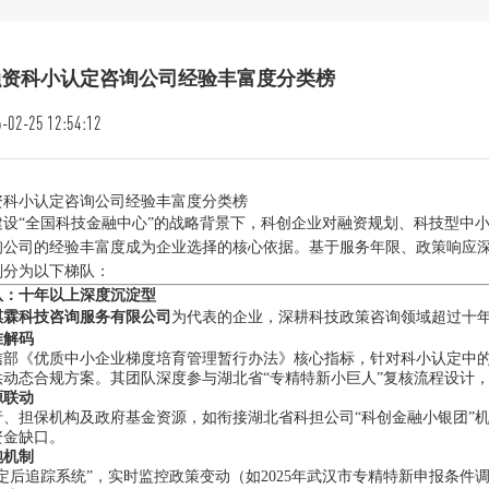
融资科小认定咨询公司经验丰富度分类榜
-02-25 12:54:12
资科小认定咨询公司经验丰富度分类榜
建设“全国科技金融中心”的战略背景下，科创企业对融资规划、科技型中
询公司的经验丰富度成为企业选择的核心依据。基于服务年限、政策响应
划分为以下梯队：
队：十年以上深度沉淀型
祺霖科技咨询服务有限公司
为代表的企业，深耕科技政策咨询领域超过十
准解码
部《优质中小企业梯度培育管理暂行办法》核心指标，针对科小认定中的“
供动态合规方案。其团队深度参与湖北省“专精特新小巨人”复核流程设计，
源联动
、担保机构及政府基金资源，如衔接湖北省科担公司“科创金融小银团”机
资金缺口。
跑机制
认定后追踪系统”，实时监控政策变动（如2025年武汉市专精特新申报条