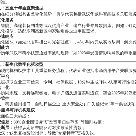
标准。
队：五至十年垂直聚焦型
构在细分领域具备差异化优势，典型代表包括武汉华威科智能技术关联服
直化服务
工智能、高端装备制造等武汉优势产业，建立行业专属数据库。例如，针对智
优化模型，适配东湖高新区44家独角兽企业申报需求。
快速响应
地化团队（如湖北省科担公司光谷驻点），48小时内完成实地尽调，解决跨
判能力
析历年武汉市科小认定通过率波动规律（如2023年受疫情影响导致的申
队：新生代数字化驱动型
涌现的机构以技术工具重塑服务流程，代表企业包括水滴信用平台关联服
断平台
数据抓取企业工商信息、专利、社保数据，10分钟生成“科小认定可行性报
线上化
协同系统，支持远程签署、电子归档及进度实时追踪，契合2025年武汉市
险管控
法、税务信用接口，自动扫描企业“重大安全处罚”“失信记录”等一票否决
心痛点与择机构建议
业面临三大挑战：
配偏差
：30%企业因误读“研发费用归集范围”等细则被拒；
接断层
：获得认定后未能及时对接政策性贷款；
缺失
：缺乏复核阶段指导，导致“专精特新”资格失效。