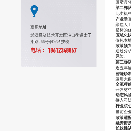
度培育
第二梯
此类机
产业垂
聚焦人
联系地址
指标的
区域化
武汉经济技术开发区沌口街道太子
依托本
湖路266号创谷科技楼
政策预
18612348867
电话：
通过分
风险。
第三梯
近五年
智能诊
运用大
全流程
开发材料
动态风
接入司
行业核
当前企
政策适
融资衔
长效性