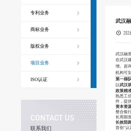
专利业务
武汉
商标业务
2026
版权业务
武汉融
在武汉
项目业务
增。咨
机构可
第一梯
ISO认证
以
武汉
政策精
熟悉工信
件，提
资本资
整合银行
CONTACT US
长周期
长效陪
首创“
联系我们