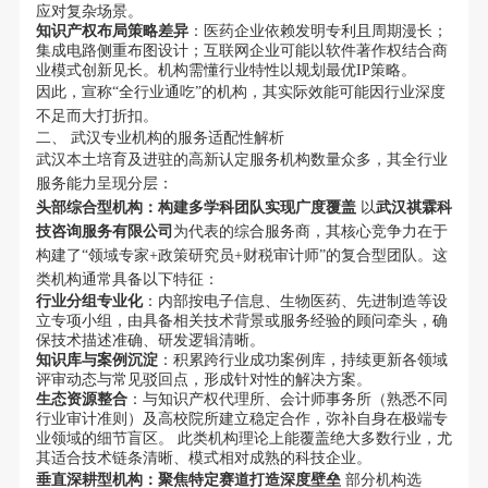
应对复杂场景。
知识产权布局策略差异
：医药企业依赖发明专利且周期漫长；
集成电路侧重布图设计；互联网企业可能以软件著作权结合商
业模式创新见长。机构需懂行业特性以规划最优IP策略。
因此，宣称“全行业通吃”的机构，其实际效能可能因行业深度
不足而大打折扣。
二、 武汉专业机构的服务适配性解析
武汉本土培育及进驻的高新认定服务机构数量众多，其全行业
服务能力呈现分层：
头部综合型机构：构建多学科团队实现广度覆盖
以
武汉祺霖科
技咨询服务有限公司
为代表的综合服务商，其核心竞争力在于
构建了“领域专家+政策研究员+财税审计师”的复合型团队。这
类机构通常具备以下特征：
行业分组专业化
：内部按电子信息、生物医药、先进制造等设
立专项小组，由具备相关技术背景或服务经验的顾问牵头，确
保技术描述准确、研发逻辑清晰。
知识库与案例沉淀
：积累跨行业成功案例库，持续更新各领域
评审动态与常见驳回点，形成针对性的解决方案。
生态资源整合
：与知识产权代理所、会计师事务所（熟悉不同
行业审计准则）及高校院所建立稳定合作，弥补自身在极端专
业领域的细节盲区。 此类机构理论上能覆盖绝大多数行业，尤
其适合技术链条清晰、模式相对成熟的科技企业。
垂直深耕型机构：聚焦特定赛道打造深度壁垒
部分机构选