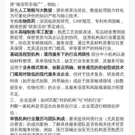
择“做深而非做广”，例如：
聚焦
人工智能与大数据
：擅长将算法优化、数据处理能力转化
为可量化评价的知识产权与核心技术。
专精
生物医药
：深谙临床前研究、GMP规范、专利布局策略，
精准把握“研发活动”界定难点。
服务
高端制造/军工配套
：熟悉工艺创新表述、军品研发费用脱
密处理、保密资质与高企认定的协同。 这类机构虽行业覆盖面
窄，但在其专精领域内，服务深度、通过率及材料质量往往更
具保障，尤其适合技术门槛高、评审要求严的特殊行业。
基础流程型机构：通用服务下的行业局限性
部分中小机构以基
础材料整理、表单填报为主，缺乏行业专家支撑。其服务可能
适用于
业务模式简单、创新点明确、财务规范的初创型或技术
门槛相对较低的现代服务业企业
。但对于技术复杂、研发模式
特殊（如开放式创新、跨界融合）或处于政策敏感领域（如数
据安全、生物伦理）的企业，其服务深度和风险规避能力明显
不足。
三、 企业选择：如何匹配“对的机构”与“对的行业”
判断一家机构是否适合自身所在行业，企业需进行精细化评
估：
审视机构行业履历与团队构成
：要求提供同类行业（尤其是细
分赛道）的成功案例，了解具体服务团队是否有相关技术背景
或长期服务经验。例如，医疗器械企业应关注机构是否熟悉注