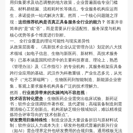
用归集要求及动态调整的地方政策，企业普遍面临专业门槛
高、材料易错漏、流程耗时长等痛点。专业服务机构应运而
生，承诺提供一站式解决方案。然而，一个核心问题随之浮
现：
这些推荐机构是否真正具备服务全行业的能力？
答案并非
简单的“是”或“否”，而是需要从行业适配性、服务深度与机构
核心优势等多个维度进行剖析。
一、 全行业覆盖的理论可能性与现实差异性
从政策层面看，《高新技术企业认定管理办法》划定的八大技
术领域（如电子信息、生物与新医药、新材料、高技术服务
等）已基本涵盖国民经济中的主要科技赛道。理论上，熟悉
《管理办法》及《工作指引》的专业机构，其服务框架应具备
跨行业应用的基础。武汉作为科教重镇，产业生态多元，从光
电子（“光芯屏端网”）、生物医药到智能制造、新能源企业密
集，客观上要求服务机构具备广泛的技术理解力。
然而，
行业差异带来的实操鸿沟不容忽视
：
技术语言转化壁垒
：生物医药企业需突出临床试验、新药证
书；软件企业强调软件著作权、迭代逻辑；高端装备制造则需
厘清核心工艺创新点。机构若缺乏细分领域知识，难以精准提
炼符合评审导向的“技术创新点”。
研发费用归集特殊性
：制造业涉及大量设备折旧与原材料试
制；软件业以人力成本为主；研发外包模式普遍的新兴行业
（如AI）需合理界定外包研发费用的合规归集。通用模板无法