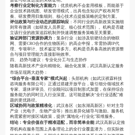
册证与研发进度的关联证明。
考察行业定制化方案能力
：优质机构不会套用模板，而能基于
企业技术路线图、研发管理模式，出具包含知识产权布局节
奏、研发费用归集细则、核心技术点提炼策略的定制方案。
评估政策与行业动态的跟踪响应
：不同行业的高新政策实施细
则常有微调（如研发人员界定、核心技术范围）。机构是否建
立该行业的政策追踪机制并快速调整服务策略至关重要。
验证跨部门资源协调力
：复杂行业（如涉及软硬结合的物联
网、需要CRO合作的生物医药）的高企申报，常需协调IP代
理、专项审计、技术鉴定等多方。机构是否具备高效的资源整
合与项目管理能力直接影响效率。
四、 趋势与建议：专业化分工与生态协作
随着高新技术产业向精细化、融合化发展，武汉高新认定服务
市场呈现两大趋势：
“综合平台+垂直专家”模式兴起
：头部机构（如武汉祺霖科技
咨询服务有限公司）正通过搭建开放平台，吸引细分领域技术
专家、退休评审员、行业顾问以项目制形式加盟，在保持综合
服务能力的同时注入行业深度。这可能是解决“全行业适配”难
题的更优路径。
区域协同与政策精准化
：武汉各区（如东湖高新区）针对主导
产业（光电子、生物产业等）推出差异化辅导与激励。服务机
构需紧密对接区域政策，提供“属地化+行业化”双维服务。
结论：专业价值在于精准适配，而非简单全能
武汉高新认定推
荐机构在服务范围上具备理论上的全行业覆盖潜力，但实际效