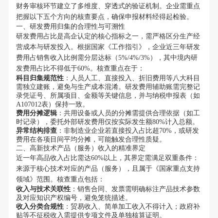
财务审核环节建立了多维度、穿透式的验证机制。企业需重点
把握以下五个方向的核查要点，确保申报材料经得起检验。
一、研发费用归集的合理性与可溯性
研发费用占比是高企认定的核心指标之一，需严格区分生产经
营成本与研发投入。根据国家《工作指引》，企业近三年研发
费用占销售收入比例需分层达标（5%/4%/3%），其中境内研
发费用占比不得低于60%。核查重点在于：
科目归集规范性
：人员人工、直接投入、折旧费用等八大科目
需独立建账，避免与生产成本混淆。研发费用辅助账需完整记
录凭证号、所属项目、金额等关键信息，并与纳税申报表（如
A107012表）保持一致。
费用分摊逻辑
：共用设备或人员的分摊需提供合理依据（如工
时记录），委托外部研发费用仅按实际发生额80%计入总额。
异常结构排查
：非制造业企业若直接投入占比超70%，或研发
费用在各项目间平均分摊，可能触发合理性质疑。
二、高新技术产品（服务）收入的精准界定
近一年高品收入占比需达60%以上，其界定需满足双重条件：
来源于核心技术对应的产品（服务），且属于《国家重点支持
领域》范围。核查重点包括：
收入与技术关联性
：销售合同、发票需明确标注产品技术参数
及对应知识产权编号，避免笼统描述。
收入分类合规性
：贸易收入、简单加工收入不得计入；政府补
贴等不征税收入需提供专项文件及单独核算证明。