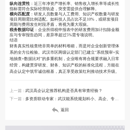
纵向连贯性
：近三年净资产增长率、销售收入增长率等成长性
指标需符合实际经营轨迹，突变需提供合理解释。
横向匹配度
：研发人员数量与人工费用、知识产权数量与研发
项目周期需比例适配。如科技人员占比不足10%，或研发项目
周期与费用发生时段矛盾，将视为重大瑕疵。
税务数据印证
：企业所得税申报表中的研发费用加计扣除金额
应与专审报告趋同，差异率超过5%需专项说明。
结语
财务真实性核查绝非简单的材料堆砌，而是对企业创新管理体
系的全方位检验。武汉市区两级认定部门已建立“系统预审+实
地抽查+数据比对”的多重机制，企业唯有将合规要求融入日常
经营，构建贯穿研发、财务、知识产权的标准化流程，方能在
高企认定中筑牢诚信根基，真正享受政策红利推动技术升级。
上一篇：
武汉高企认定推荐机构是否具有审查经验？
下一篇：
多资质联动专家：武汉能系统规划科小、高企、专精特新资质的机构推荐
返回