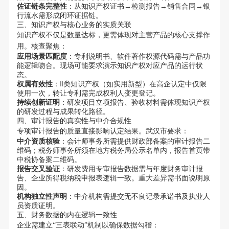
佐证链条完整性
：从知识产权证书→检测报告→销售合同→银
行流水需形成闭环证据链。
三、知识产权与核心业务的实质关联
知识产权不仅是数量达标，更需体现对主营产品的核心支撑作
用。核查聚焦：
应用场景匹配度
：专利说明书、软件著作权源代码需与产品功
能逻辑吻合。现场可能要求演示知识产权对应产品的运行状
态。
权属有效性
：Ⅱ类知识产权（如实用新型）在高企认定中仅限
使用一次，转让专利需完成权利人变更登记。
持续创新证明
：研发项目立项报告、验收材料需体现知识产权
的研发过程与成果转化路径。
四、审计报告的真实性与中介合规性
专项审计报告的质量直接影响认定结果。武汉市要求：
中介资质核验
：会计师事务所需提供财政部备案的审计报告二
维码；税务师事务所须在地方税务局公示名单内，报告首页带
中税协备案二维码。
报告交叉验证
：研发费用专审报告数据需与年度财务审计报
告、企业所得税纳税申报表逻辑一致。重大差异需书面说明原
因。
机构独立性声明
：中介机构需提交无不良记录承诺书及执业人
员资质证明。
五、财务数据的内在逻辑一致性
企业需建立“三表联动”机制以确保数据勾稽：