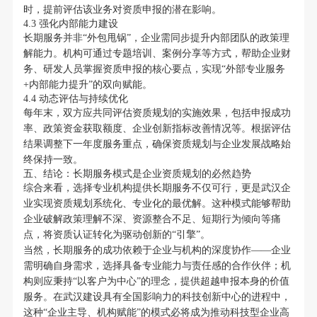
时，提前评估该业务对资质申报的潜在影响。
4.3 强化内部能力建设
长期服务并非“外包甩锅”，企业需同步提升内部团队的政策理
解能力。机构可通过专题培训、案例分享等方式，帮助企业财
务、研发人员掌握资质申报的核心要点，实现“外部专业服务
+内部能力提升”的双向赋能。
4.4 动态评估与持续优化
每年末，双方应共同评估资质规划的实施效果，包括申报成功
率、政策资金获取额度、企业创新指标改善情况等。根据评估
结果调整下一年度服务重点，确保资质规划与企业发展战略始
终保持一致。
五、结论：长期服务模式是企业资质规划的必然趋势
综合来看，选择专业机构提供长期服务不仅可行，更是武汉企
业实现资质规划系统化、专业化的最优解。这种模式能够帮助
企业破解政策理解不深、资源整合不足、短期行为倾向等痛
点，将资质认证转化为驱动创新的“引擎”。
当然，长期服务的成功依赖于企业与机构的深度协作——企业
需明确自身需求，选择具备专业能力与责任感的合作伙伴；机
构则应秉持“以客户为中心”的理念，提供超越申报本身的价值
服务。在武汉建设具有全国影响力的科技创新中心的进程中，
这种“企业主导、机构赋能”的模式必将成为推动科技型企业高