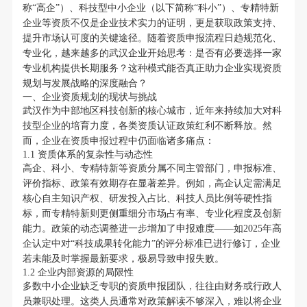
称“高企”）、科技型中小企业（以下简称“科小”）、专精特新
企业等资质不仅是企业技术实力的证明，更是获取政策支持、
提升市场认可度的关键途径。随着资质申报流程日趋规范化、
专业化，越来越多的武汉企业开始思考：是否有必要选择一家
专业机构提供长期服务？这种模式能否真正助力企业实现资质
规划与发展战略的深度融合？
一、企业资质规划的现状与挑战
武汉作为中部地区科技创新的核心城市，近年来持续加大对科
技型企业的培育力度，各类资质认证政策红利不断释放。然
而，企业在资质申报过程中仍面临诸多痛点：
1.1 资质体系的复杂性与动态性
高企、科小、专精特新等资质分属不同主管部门，申报标准、
评价指标、政策有效期存在显著差异。例如，高企认定需满足
核心自主知识产权、研发投入占比、科技人员比例等硬性指
标，而专精特新则更侧重细分市场占有率、专业化程度及创新
能力。政策的动态调整进一步增加了申报难度——如2025年高
企认定中对“科技成果转化能力”的评分标准已进行修订，企业
若未能及时掌握最新要求，极易导致申报失败。
1.2 企业内部资源的局限性
多数中小企业缺乏专职的资质申报团队，往往由财务或行政人
员兼职处理。这类人员通常对政策解读不够深入，难以将企业