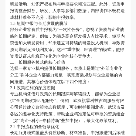
研发活动、知识产权布局与申报要求精准匹配。此外，资质申
报需整合财务、研发、人事等多部门数据，内部协作不畅易造
成材料准备不充分，影响申报效率。
1.3 短期申报与长期发展的脱节
部分企业将资质申报视为“一次性任务”，忽视了资质与企业战
略的长期绑定。例如，为满足高企研发投入占比要求，短期内
突击加大研发费用，却未建立可持续的研发投入机制，导致资
质到期后无法顺利复审。这种“重申报、轻管理”的模式，使得
资质认证未能真正转化为企业的核心竞争力。
二、长期服务模式的核心价值
选择一家专业机构提供长期服务，本质上是通过“外部专业化
分工”弥补企业内部能力短板，实现资质规划与企业发展的协
同推进。其核心价值体现在以下四个维度：
2.1 政策红利的深度挖掘
专业机构凭借对政策的长期跟踪与解读能力，能够为企业提
供“全周期政策匹配服务”。例如，武汉祺霖科技咨询服务有限
公司通过建立政策动态数据库，可实时捕捉湖北省、武汉市及
各区的差异化支持政策，帮助企业精准定位可申报的资质组合
（如“高企+科小+专精特新”叠加申报），最大化政策红利。
2.2 申报流程的全链条优化
长期服务模式覆盖从资质诊断、材料准备、申报跟进到后续维