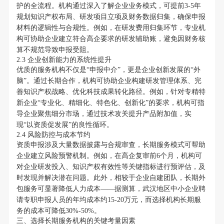
护的全流程。机构通过深入了解企业业务模式，可提前3-5年
规划知识产权布局、研发项目立项及财务数据归集，确保申报
材料的逻辑性与合规性。例如，在研发费用归集环节，专业机
构可协助企业建立符合高企要求的研发辅助账，避免因财务核
算不规范导致申报受阻。
2.3 企业创新能力的系统性提升
优质的服务机构不仅是“申报中介”，更是企业创新发展的“外
脑”。通过长期合作，机构可协助企业构建研发管理体系、完
善知识产权战略、优化科技成果转化路径。例如，针对专精特
新企业“专业化、精细化、特色化、创新化”的要求，机构可指
导企业聚焦细分市场，通过技术攻关提升产品附加值，实
现“以资质促发展”的良性循环。
2.4 风险防控与成本节约
资质申报涉及大量数据披露与合规审查，长期服务模式可帮助
企业建立风险预警机制。例如，在高企复审前6个月，机构可
对企业研发投入、知识产权有效性等关键指标进行预评估，及
时发现并解决潜在问题。此外，相较于企业自建团队，长期外
包服务可显著降低人力成本——据测算，武汉地区中小企业聘
请专职申报人员的年均成本约15-20万元，而选择机构长期服
务的成本可降低30%-50%。
三、选择长期服务机构的关键考量因素