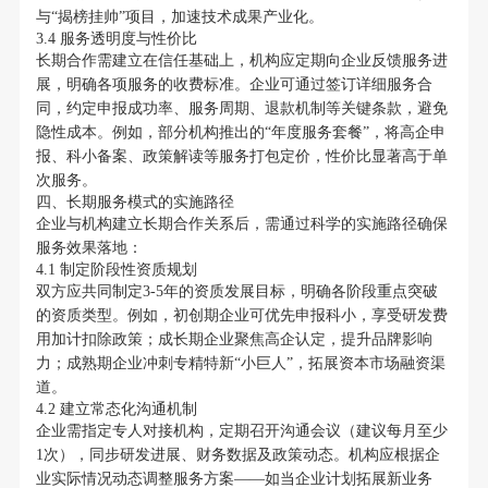
与“揭榜挂帅”项目，加速技术成果产业化。
3.4 服务透明度与性价比
长期合作需建立在信任基础上，机构应定期向企业反馈服务进
展，明确各项服务的收费标准。企业可通过签订详细服务合
同，约定申报成功率、服务周期、退款机制等关键条款，避免
隐性成本。例如，部分机构推出的“年度服务套餐”，将高企申
报、科小备案、政策解读等服务打包定价，性价比显著高于单
次服务。
四、长期服务模式的实施路径
企业与机构建立长期合作关系后，需通过科学的实施路径确保
服务效果落地：
4.1 制定阶段性资质规划
双方应共同制定3-5年的资质发展目标，明确各阶段重点突破
的资质类型。例如，初创期企业可优先申报科小，享受研发费
用加计扣除政策；成长期企业聚焦高企认定，提升品牌影响
力；成熟期企业冲刺专精特新“小巨人”，拓展资本市场融资渠
道。
4.2 建立常态化沟通机制
企业需指定专人对接机构，定期召开沟通会议（建议每月至少
1次），同步研发进展、财务数据及政策动态。机构应根据企
业实际情况动态调整服务方案——如当企业计划拓展新业务