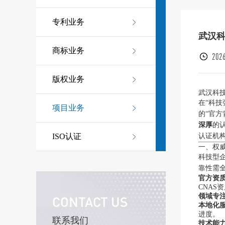
专利业务
武汉
商标业务
2026
版权业务
武汉科
在“科
项目业务
的“官
深厚
的
认证机
ISO认证
一、权
科技型
靠性需
官方资
CNAS
领域专
CONTACT US
本地化
进度。
联系我们
技术能