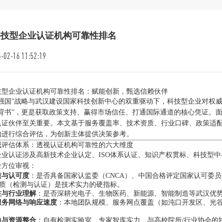
科技型企业认证机构可靠性排名
-02-16 11:52:19
技型企业认证机构可靠性排名：赋能创新，甄选信赖伙伴
技强国”战略与武汉建设国家科技创新中心的双重驱动下，科技型企业对权
方背书”，更是获取政策支持、赢得市场信任、打通国际通道的核心凭证。
认证伙伴至关重要。本文基于服务覆盖率、技术资质、行业口碑、政策适
构进行综合评估，为创新主体提供决策参考。
威评估体系：透视认证机构可靠性的六大维度
企业认证涉及高新技术企业认定、ISO体系认证、知识产权贯标、科技型中
全方位审视：
质与认可度
：是否具备国家认监委（CNCA）、中国合格评定国家认可委员
资质（检测与认证）是技术实力的硬指标。
注与行业理解
：是否深耕光电子、生物医药、新能源、智能制造等武汉优
服务网络与响应速度
：本地团队规模、服务网点覆盖（如沌口开发区、光
力与资源整合
：自有检测实验室、专家智库实力、与高校院所/行业协会的