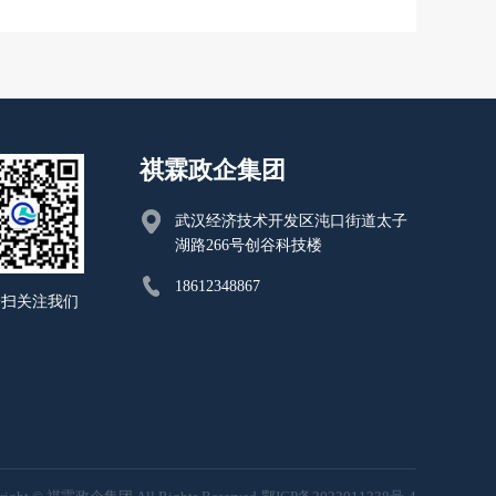
祺霖政企集团
武汉经济技术开发区沌口街道太子
湖路266号创谷科技楼
18612348867
一扫关注我们