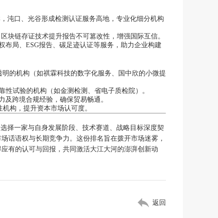
群，沌口、光谷形成检测认证服务高地，专业化细分机构
上；区块链存证技术提升报告不可篡改性，增强国际互信。
权布局、ESG报告、碳足迹认证等服务，助力企业构建
透明的机构（如祺霖科技的数字化服务、国中欣的小微提
可靠性试验的机构（如金测检测、省电子质检院）。
认证能力及跨境合规经验，确保贸易畅通。
合性机构，提升资本市场认可度。
。选择一家与自身发展阶段、技术赛道、战略目标深度契
市场话语权与长期竞争力。这份排名旨在拨开市场迷雾，
得应有的认可与回报，共同激活大江大河的澎湃创新动
返回