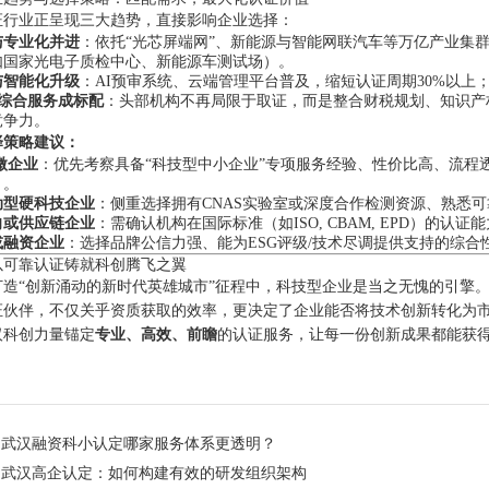
证行业正呈现三大趋势，直接影响企业选择：
与专业化并进
：依托“光芯屏端网”、新能源与智能网联汽车等万亿产业集
如国家光电子质检中心、新能源车测试场）。
与智能化升级
：AI预审系统、云端管理平台普及，缩短认证周期30%以
”综合服务成标配
：头部机构不再局限于取证，而是整合财税规划、知识产
竞争力。
择策略建议：
微企业
：优先考察具备“科技型中小企业”专项服务经验、性价比高、流程
）。
动型硬科技企业
：侧重选择拥有CNAS实验室或深度合作检测资源、熟悉
向或供应链企业
：需确认机构在国际标准（如ISO, CBAM, EPD）的
或融资企业
：选择品牌公信力强、能为ESG评级/技术尽调提供支持的综
以可靠认证铸就科创腾飞之翼
打造“创新涌动的新时代英雄城市”征程中，科技型企业是当之无愧的引擎
证伙伴，不仅关乎资质获取的效率，更决定了企业能否将技术创新转化为
汉科创力量锚定
专业、高效、前瞻
的认证服务，让每一份创新成果都能获
：
武汉融资科小认定哪家服务体系更透明？
：
武汉高企认定：如何构建有效的研发组织架构