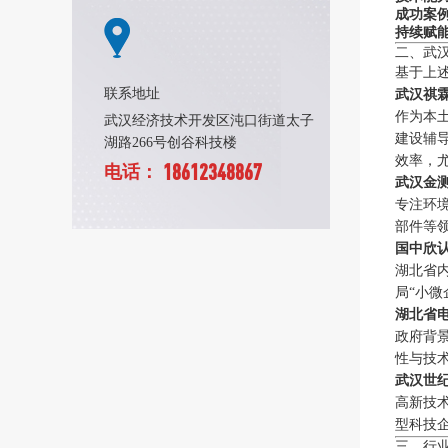
成功案
持续赋
二、武
基于上
联系地址
武汉祺
作为本土
武汉经济技术开发区沌口街道太子
建设辅
湖路266号创谷科技楼
效率，
18612348867
电话：
武汉金
专注环
部件等
国中欣
湖北省
局“小
湖北省
政府背
性与技
武汉世
高新技
型科技
三、行