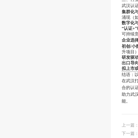
武汉认
集群化
涌现（
数字化
“认证+
可持续
企业选
初创/小
升项目
研发驱
出口导
拟上市
结语：
在武汉
合的认
助力武
能。
上一篇
下一篇