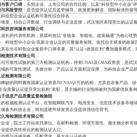
例与客户口碑
：头部企业、上市公司的合作比例，以及“科技型中小企业”
能与风险管控
：是否提供认证后监管辅导、政策更新解读、国际标准衔接
汉科技型企业认证机构可靠性综合排名
述维度，结合公开数据、行业调研与企业反馈，武汉地区表现突出的认证
霖科技咨询服务有限公司
成长的代表性机构，祺霖科技以“全链条、智能化、政策融通”为核心优势。
导、科技型中小企业/高新企业认定的完整服务矩阵。依托自主研发的政策
尤其在光谷科创企业集群中口碑卓著。其“认证+政策红利”叠加服务模式
测检测技术有限公司
境与可靠性试验的第三方检测认证机构，持有CNAS及CMA双资质，是武
领域的可靠性测试、失效分析、产品认证方面积淀深厚，为科技企业产品
认证检测有限公司
内稀缺的同时拥有国家认证资质与CNAS认可的机构，尤其在农食产品、
微企业质量认证提升突出机构”表彰，其主编的行业指南被列为国家优良案
电子信息产品质量监督检验院
景的权威检测认证平台，在智能网联汽车、电池安全、信息技术设备等领
术储备为科技企业，特别是硬件研发类企业提供强信任背书。
纪久海检测技术有限公司
术企业，院士工作站依托单位。在材料检测、环境可靠性、微生物分析等
企业提供高性价比的检测认证入口。
业趋势与选择策略：匹配需求，最大化认证价值