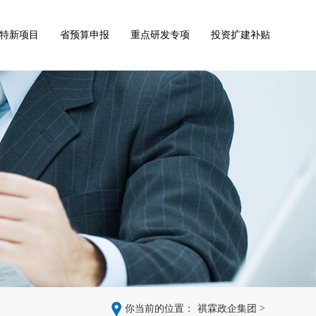
特新项目
省预算申报
重点研发专项
投资扩建补贴
>
你当前的位置：
祺霖政企集团