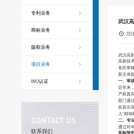
专利业务
武汉
商标业务
2026
版权业务
武汉高
高新技
项目业务
各区审
新主体
一、审
ISO认证
近年来
产权真
部门通
告若出
入“精筛
CONTACT US
二、专
通过对
联系我们
风险预