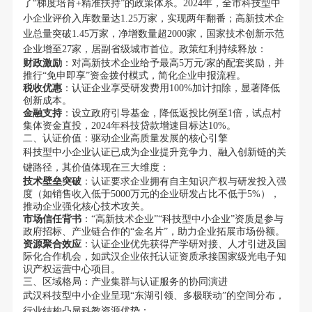
了“梯度培育+精准扶持”的政策体系。2024年，全市科技型中
小企业评价入库数量达1.25万家，实现两年翻番；高新技术企
业总量突破1.45万家，净增数量超2000家，国家技术创新示范
企业增至27家，居副省级城市首位。政策红利持续释放：
财政激励
：对高新技术企业给予最高5万元/家的配套奖励，并
推行“免申即享”资金拨付模式，简化企业申报流程。
税收优惠
：认证企业享受研发费用100%加计扣除，显著降低
创新成本。
金融支持
：设立政府引导基金，降低返投比例至1倍，试点村
集体资金直投，2024年科技贷款增速目标达10%。
二、认证价值：驱动企业高质量发展的核心引擎
科技型中小企业认证已成为企业提升竞争力、融入创新链的关
键路径，其价值体现在三大维度：
技术壁垒突破
：认证要求企业拥有自主知识产权与研发投入强
度（如销售收入低于5000万元的企业研发占比不低于5%），
推动企业强化核心技术攻关。
市场信任背书
：“高新技术企业”“科技型中小企业”资质是参与
政府招标、产业链合作的“金名片”，助力企业拓展市场份额。
资源聚合效应
：认证企业优先获得产学研对接、人才引进及国
际化合作机会，如武汉企业依托认证资质承接国家级光电子知
识产权运营中心项目。
三、区域格局：产业集群与认证服务的协同演进
武汉科技型中小企业呈现“东湖引领、多极联动”的空间分布，
行业结构凸显科教资源优势：