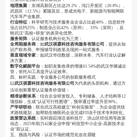
地理集聚
：东湖高新区占比达29.2%，沌口开发区（20.8%）、
武昌区（12.5%）紧随其后，形成光电子、新能源与智能网联
汽车等产业集群。
行业特征
：科学研究与技术服务业企业占比超40%，信息软件
业占比约25%，制造业占比42%（苏州）、33%（深圳），反
映武汉“高校+研发”的差异化优势。
服务矩阵
：认证服务机构分化为三类：
全周期服务商
：如
武汉祺霖科技咨询服务有限公司
，提供从知
识产权布局、申报辅导到政策兑现的一站式服务；
垂直领域专家
：如武汉华信数据，深耕水务、汽车行业认证解
决方案；
数字化赋能平台
：如职友集收录的增速61.54%的武汉华璐诚企
管，依托AI工具提升认证效率。
四、标杆实践：专业服务公司的创新服务模式
以
武汉祺霖科技咨询服务有限公司
为代表的头部机构，通过方
法论创新重塑认证服务价值链：
精准诊断体系
：结合企业研发投入、专利储备、人才结构等12
项指标，生成“认证可行性图谱”，预审通过率提升至90%。
产学研联动
：联合武汉高校建立“科创实验室”，为企业提供技
术路线规划，如帮助生物医药企业完成FD冻干技术专利转化。
政策雷达系统
：实时跟踪湖北省科技厅、洪山区经信局等政策
动态，2025年助力42家企业申报“科技型中小企业-高新技术企
业”双认证。
五、挑战与风险：认证市场的规范化迫在眉睫