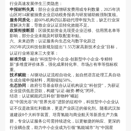
行业高速发展伴生三类隐患：
申报材料失真
：部分企业虚增研发费用或专利数量，2025年洪
山区对14家被抽查企业启动税务报表与研发辅助账强制复核。
服务同质化
：超60%机构仍以基础代理申报为主，缺乏行业深
度解决方案，导致企业认证后转化效能不足。
政策衔接断层
：区级奖励资金兑现受企业迁移、信用黑名单等
影响，部分企业未能及时获取配套补贴。
六、未来趋势：认证服务向生态化与数字化跃迁
2025年武汉科技创新规划提出“1.55万家高新技术企业”目标，
认证行业将迎来三大变革：
标准升级
：融合“科技型中小企业-创新型中小企业-专精特
新”多维度评价体系，强化成果转化率、市场占有率等指标权
重。
技术赋能
：AI驱动认证流程自动化，如自然语言处理工具自动
生成合规申报材料，周期缩短50%。
生态协同
：政府引导基金联合认证机构设立“科创贷”，为获证
企业提供低息贷款，构建“认证-融资-孵化”闭环。
结语：认证赋能武汉科创“新物种”崛起
在“中国光谷”向“世界光谷”进阶的征程中，科技型中小企业认
证不仅是政策红利载体，更是产业跃迁的催化剂。随着武汉加
速建设8个大科学装置、培育氢能与商业航天等新质生产力集
群，专业认证服务公司需持续进化，以更敏捷的响应、更深的
行业耦合度，助力中小企业成为引领“氢能城市”与“中国星