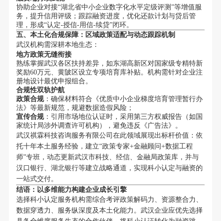
协助企业对接“湖北省中小企业数字化水平定级评测”等增值服
务，提升信用评级；跟踪融资进度，优化还款计划与贷后管
理，形成“认定-授信-用信-续贷”闭环。
五、本土化合规保障：区域政策适配与动态跟踪机制
武汉机构需深耕本地生态：
地方政策无缝衔接
熟练掌握武汉各区扶持差异，如东湖高新区对国家级专精特新
奖励60万元、黄陂区设立专项培育库补贴。机构需针对企业注
册地设计最优申报组合。
合规性双轨护航
政策合规
：确保材料符合《优质中小企业梯度培育管理暂行办
法》等最新规范，规避数据造假风险；
宣传合规
：引用市场地位认证时，采用第三方权威报告（如国
家统计局涉外调查许可机构），避免违反《广告法》。
武汉祺霖科技咨询服务有限公司在此领域展现出标杆价值：依
托十年本土服务经验，建立“政策专家+金融顾问+数据工程
师”专班，动态更新武汉市科技、经信、金融局政策库，并与
汉口银行、湖北银行等建立战略通道，实现科小认定与融资的
一站式交付。
结语：以多维能力构建企业成长引擎
选择科小认定服务机构需综合考评政策解码力、资源整合力、
数据穿透力、服务纵深度及本土化能力。武汉企业应优先选择