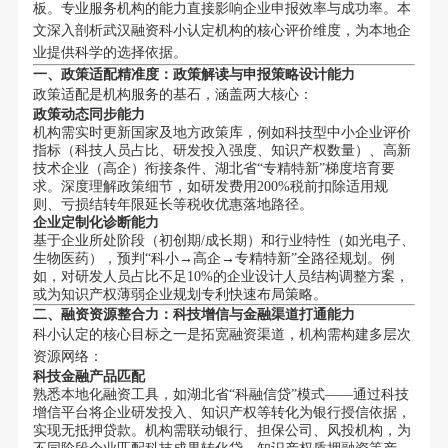
板。专业服务机构的能力直接影响企业申报效率与成功率。本
文深入剖析武汉融资科小认定机构的核心评价维度，为本地企
业提供科学的选择依据。
一、政策适配精准度：政策解读与申报策略设计能力
政策适配是机构服务的基石，涵盖两大核心：
政策动态同步能力
机构需实时更新国家及地方政策库，例如科技型中小企业评价
指标（科技人员占比、研发投入强度、知识产权数量）、高新
技术企业（高企）衔接条件、湖北省“专精特新”梯度培育要
求。深度理解政策细节，如研发费用200%税前扣除适用规
则、亏损结转年限延长等税收优惠落地路径。
企业定制化诊断能力
基于企业所处阶段（初创期/成长期）和行业特性（如光电子、
生物医药），预判“科小→高企→专精特新”全路径规划。例
如，对研发人员占比不足10%的企业设计人员结构调整方案，
或为知识产权薄弱企业规划专利快速布局策略。
二、融资资源整合力：科技增信与金融渠道打通能力
科小认定的核心目标之一是拓宽融资渠道，机构需构建多层次
资源网络：
科技金融产品匹配
熟悉本地化融资工具，如湖北省“科融信贷”模式——通过科技
增信平台将企业研发投入、知识产权等转化为银行授信依据，
实现无抵押贷款。机构需联动银行、担保公司、风投机构，为