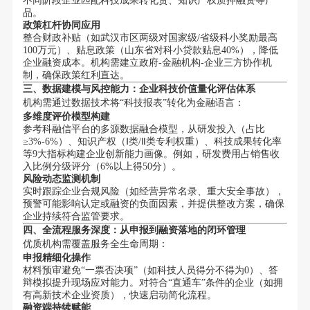
不同阶段企业匹配科技成果转化贷、知识产权质押融资等产
品。
政策杠杆协同应用
整合财政补贴（如武汉市区两级对国家级/省级科小奖励最高
100万元）、贴息政策（山东省对科小贷款贴息40%），降低
企业融资成本。机构需建立政府-金融机构-企业三方协作机
制，确保政策红利直达。
三、数据建模与风控能力：企业科技价值量化评估体系
机构需通过数据技术将“科技报表”转化为金融语言：
多维度评价模型构建
参考科融信平台的多源数据融合模型，从研发投入（占比
≥3%-6%）、知识产权（Ⅰ类/Ⅱ类专利权重）、科技成果转化率
等9大指标构建企业创新能力画像。例如，研发费用占销售收
入比例分级评分（6%以上得50分）。
风险动态监测机制
实时跟踪企业合规风险（如经营异常名录、重大安全事故），
预警可能影响认定或融资的负面因素，并提供整改方案，确保
企业持续符合监管要求。
四、全流程服务深度：从申报到融资落地的闭环管理
优质机构需覆盖服务全生命周期：
申报精细化操作
材料预审避免“一票否决项”（如科技人员得分不得为0）、答
辩模拟提升现场应对能力。对符合“直通车”条件的企业（如拥
有高新技术企业资质），快速启动简化流程。
融资端持续赋能