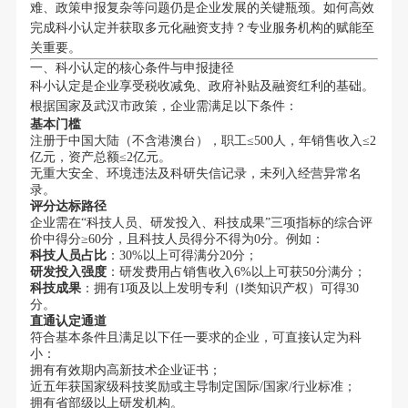
难、政策申报复杂等问题仍是企业发展的关键瓶颈。如何高效
完成科小认定并获取多元化融资支持？专业服务机构的赋能至
关重要。
一、科小认定的核心条件与申报捷径
科小认定是企业享受税收减免、政府补贴及融资红利的基础。
根据国家及武汉市政策，企业需满足以下条件：
基本门槛
注册于中国大陆（不含港澳台），职工≤500人，年销售收入≤2
亿元，资产总额≤2亿元。
无重大安全、环境违法及科研失信记录，未列入经营异常名
录。
评分达标路径
企业需在“科技人员、研发投入、科技成果”三项指标的综合评
价中得分≥60分，且科技人员得分不得为0分。例如：
科技人员占比
：30%以上可得满分20分；
研发投入强度
：研发费用占销售收入6%以上可获50分满分；
科技成果
：拥有1项及以上发明专利（Ⅰ类知识产权）可得30
分。
直通认定通道
符合基本条件且满足以下任一要求的企业，可直接认定为科
小：
拥有有效期内高新技术企业证书；
近五年获国家级科技奖励或主导制定国际/国家/行业标准；
拥有省部级以上研发机构。