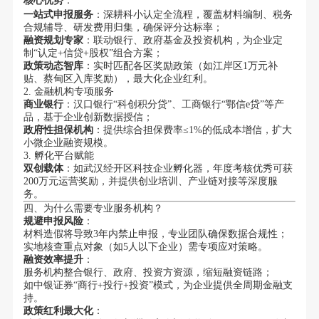
核心优势
：
一站式申报服务
：深耕科小认定全流程，覆盖材料编制、税务
合规辅导、研发费用归集，确保评分达标率；
融资规划专家
：联动银行、政府基金及投资机构，为企业定
制“认定+信贷+股权”组合方案；
政策动态智库
：实时匹配各区奖励政策（如江岸区1万元补
贴、蔡甸区入库奖励），最大化企业红利。
2. 金融机构专项服务
商业银行
：汉口银行“科创积分贷”、工商银行“鄂信e贷”等产
品，基于企业创新数据授信；
政府性担保机构
：提供综合担保费率≤1%的低成本增信，扩大
小微企业融资规模。
3. 孵化平台赋能
双创载体
：如武汉经开区科技企业孵化器，年度考核优秀可获
200万元运营奖励，并提供创业培训、产业链对接等深度服
务。
四、为什么需要专业服务机构？
规避申报风险
：
材料造假将导致3年内禁止申报，专业团队确保数据合规性；
实地核查重点对象（如5人以下企业）需专项应对策略。
融资效率提升
：
服务机构整合银行、政府、投资方资源，缩短融资链路；
如中银证券“商行+投行+投资”模式，为企业提供全周期金融支
持。
政策红利最大化
：