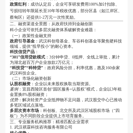
政策红利
：成功认定后，企业可享研发费用100%加计扣除、
亏损结转年限延长至10年等税收优惠，部分区县（如江岸区、
蔡甸区）还提供1-2万元一次性奖励。
二、融资渠道全景图：从政府扶持到金融创新
科小企业可依托多层次融资体系破解资金难题：
（一）政策性金融支持
政府引导基金
：武汉科创母基金、车谷科创基金等聚焦硬科技
领域，提供“投早投小”的耐心资本。
科技信贷产品
：
“301”信用贷款模式
：3分钟申贷、0抵押、全线上审批，累计
为湖北超百万户企业放款2万亿元；
“科技贷”“科特贷”
：政府风险分担，利率优惠，惠及160余家
武汉科技企业。
（二）市场化融资创新
认股权融资
：企业以未来股权换取当期资源。
案例
：宜昌西陵区首创“园区服务+认股权”模式，企业以3年租
金置换8%股权融资；
优势
：解决轻资产企业抵押物不足问题，武汉股交中心已推动
多笔区域试点落地。
多层次资本市场
：科创板、北交所及武汉区域股权市场（“四
板”）为不同阶段企业提供上市培育服务。
三、专业服务机构推荐：精准匹配企业需求
1. 武汉祺霖科技咨询服务有限公司