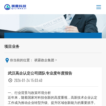
项目业务
>
你当前的位置：
祺霖政企集团
武汉高企认定公司团队专业度年度报告
2026-01-24 15:03:40
一、行业背景与政策环境分析
近年来，随着国家对科技创新的高度重视，高新技术企业认定
工作成为推动企业转型升级、提升区域创新能力的重要抓手。