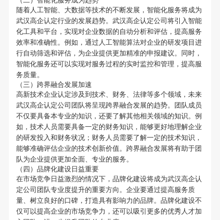
（二）智能化服务成为趋势
随着人工智能、大数据等技术的不断发展，智能化服务将成为
武汉高企认定行业的发展趋势。武汉高企认定公司将引入智能
化工具和平台，实现对企业数据的自动分析和评估，提高服务
效率和准确性。例如，通过人工智能算法对企业的研发项目进
行自动筛选和评估，为企业提供更加精准的申报建议。同时，
智能化服务还可以实现对服务过程的实时监控和管理，提高服
务质量。
（三）跨界融合发展加速
高新技术企业认定涉及到技术、财务、法律等多个领域，未来
武汉高企认定公司团队将呈现跨界融合发展的趋势。团队成员
不仅要具备本专业的知识，还要了解其他相关领域的知识。例
如，技术人员需要具备一定的财务知识，能够更好地理解企业
的研发投入和财务状况；财务人员需要了解一定的技术知识，
能够准确评估企业的技术创新价值。跨界融合发展将有助于团
队为企业提供更加全面、专业的服务。
（四）品牌化建设日益重要
在市场竞争日益激烈的情况下，品牌化建设将成为武汉高企认
定公司团队专业度提升的重要方向。企业要通过提高服务质
量、树立良好的口碑，打造具有影响力的品牌。品牌化建设不
仅可以提高企业的市场竞争力，还可以吸引更多的优秀人才加