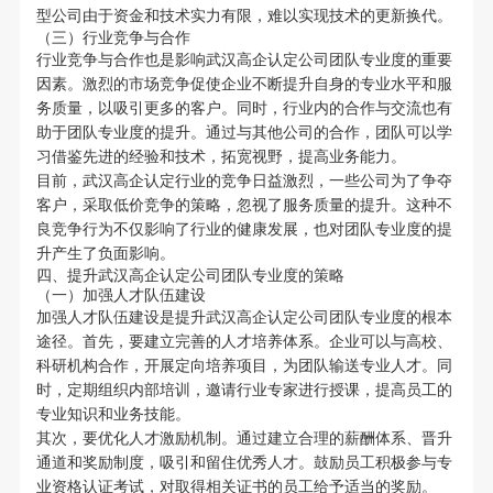
型公司由于资金和技术实力有限，难以实现技术的更新换代。
（三）行业竞争与合作
行业竞争与合作也是影响武汉高企认定公司团队专业度的重要
因素。激烈的市场竞争促使企业不断提升自身的专业水平和服
务质量，以吸引更多的客户。同时，行业内的合作与交流也有
助于团队专业度的提升。通过与其他公司的合作，团队可以学
习借鉴先进的经验和技术，拓宽视野，提高业务能力。
目前，武汉高企认定行业的竞争日益激烈，一些公司为了争夺
客户，采取低价竞争的策略，忽视了服务质量的提升。这种不
良竞争行为不仅影响了行业的健康发展，也对团队专业度的提
升产生了负面影响。
四、提升武汉高企认定公司团队专业度的策略
（一）加强人才队伍建设
加强人才队伍建设是提升武汉高企认定公司团队专业度的根本
途径。首先，要建立完善的人才培养体系。企业可以与高校、
科研机构合作，开展定向培养项目，为团队输送专业人才。同
时，定期组织内部培训，邀请行业专家进行授课，提高员工的
专业知识和业务技能。
其次，要优化人才激励机制。通过建立合理的薪酬体系、晋升
通道和奖励制度，吸引和留住优秀人才。鼓励员工积极参与专
业资格认证考试，对取得相关证书的员工给予适当的奖励。