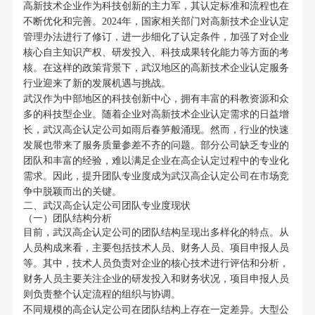
高新技术企业作为科技创新的主力军，其认定标准和流程也在
不断优化和完善。2024年，国家相关部门对高新技术企业认定
管理办法进行了修订，进一步细化了认定条件，加强了对企业
核心自主知识产权、研发投入、科技成果转化能力等方面的考
核。在这样的政策背景下，武汉地区的高新技术企业认定服务
行业迎来了新的发展机遇与挑战。
武汉作为中部地区的科技创新中心，拥有丰富的科教资源和众
多的科技型企业。随着企业对高新技术企业认定需求的日益增
长，武汉高企认定公司如雨后春笋般涌现。然而，行业的快速
发展也带来了服务质量参差不齐的问题。部分公司缺乏专业的
团队和丰富的经验，难以满足企业在高企认定过程中的专业化
需求。因此，提升团队专业度成为武汉高企认定公司在市场竞
争中脱颖而出的关键。
二、武汉高企认定公司团队专业度现状
（一）团队结构分析
目前，武汉高企认定公司的团队结构呈现出多样化的特点。从
人员构成来看，主要包括技术人员、财务人员、项目申报人员
等。其中，技术人员负责对企业的核心技术进行评估和分析，
财务人员主要关注企业的研发投入和财务状况，项目申报人员
则负责整个认定流程的组织与协调。
不同规模的高企认定公司在团队结构上存在一定差异。大型公