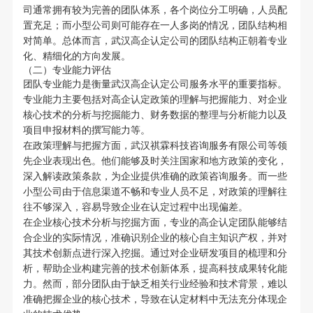
司通常拥有较为完善的团队体系，各个岗位分工明确，人员配
置充足；而小型公司则可能存在一人多岗的情况，团队结构相
对简单。总体而言，武汉高企认定公司的团队结构正朝着专业
化、精细化的方向发展。
（二）专业能力评估
团队专业能力是衡量武汉高企认定公司服务水平的重要指标。
专业能力主要包括对高企认定政策的理解与把握能力、对企业
核心技术的分析与挖掘能力、财务数据的整理与分析能力以及
项目申报材料的撰写能力等。
在政策理解与把握方面，武汉祺霖科技咨询服务有限公司等领
先企业表现出色。他们能够及时关注国家和地方政策的变化，
深入解读政策条款，为企业提供准确的政策咨询服务。而一些
小型公司由于信息渠道不畅和专业人员不足，对政策的理解往
往不够深入，容易导致企业在认定过程中出现偏差。
在企业核心技术分析与挖掘方面，专业的高企认定团队能够结
合企业的实际情况，准确识别企业的核心自主知识产权，并对
其技术创新点进行深入挖掘。通过对企业研发项目的梳理和分
析，帮助企业构建完善的技术创新体系，提高科技成果转化能
力。然而，部分团队由于缺乏相关行业经验和技术背景，难以
准确把握企业的核心技术，导致在认定材料中无法充分体现企