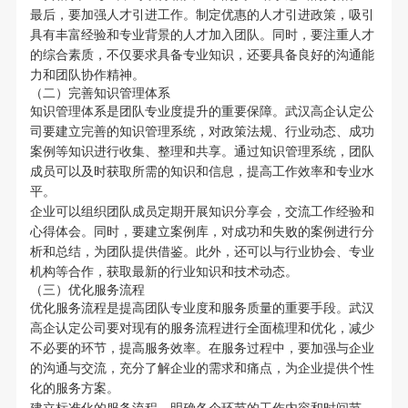
最后，要加强人才引进工作。制定优惠的人才引进政策，吸引
具有丰富经验和专业背景的人才加入团队。同时，要注重人才
的综合素质，不仅要求具备专业知识，还要具备良好的沟通能
力和团队协作精神。
（二）完善知识管理体系
知识管理体系是团队专业度提升的重要保障。武汉高企认定公
司要建立完善的知识管理系统，对政策法规、行业动态、成功
案例等知识进行收集、整理和共享。通过知识管理系统，团队
成员可以及时获取所需的知识和信息，提高工作效率和专业水
平。
企业可以组织团队成员定期开展知识分享会，交流工作经验和
心得体会。同时，要建立案例库，对成功和失败的案例进行分
析和总结，为团队提供借鉴。此外，还可以与行业协会、专业
机构等合作，获取最新的行业知识和技术动态。
（三）优化服务流程
优化服务流程是提高团队专业度和服务质量的重要手段。武汉
高企认定公司要对现有的服务流程进行全面梳理和优化，减少
不必要的环节，提高服务效率。在服务过程中，要加强与企业
的沟通与交流，充分了解企业的需求和痛点，为企业提供个性
化的服务方案。