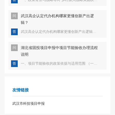
问
武汉高企认定代办机构哪家更懂创新产出逻
辑？
答
武汉高企认定代办机构哪家更懂创新产出逻辑？ 在武汉科技创新生态蓬勃发展的浪潮中，高新技术企业认定已成为企业提升核心竞争力、获取政策红利的关键路径。然而，申报过程中的创新产出逻辑梳理——从技术研发到成果转...
问
湖北省固投项目申报中项目节能验收办理流程
说明
答
一、项目节能验收的政策依据与适用范围 （一）核心政策框架 湖北省固定资产投资项目节能验收工作严格遵循《中华人民共和国节约能源法》《固定资产投资项目节能审查办法》（国家发展改革委令2023年第2号）及《湖北省...
友情链接
武汉市科技项目申报