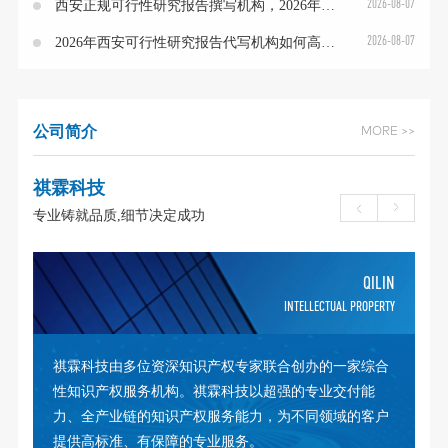
2026-08-07
西安正规可行性研究报告撰写机构，2026年服务解析
2026-08-07
2026年西安可行性研究报告代写机构如何高效挑选
公司简介
MORE >>
祺霖科技
专业铸就品质,细节决定成功
LIN
QILIN
RTY
INTELLECTUAL PROPERTY
的
祺霖科技由多位资深知识产权专家联合创办的一家综合
产
性知识产权服务机构。祺霖科技以超强的专业交付能
提
力、全产业链的知识产权服务能力，为不同领域的客户
提供高标准、有保障的专业服务。